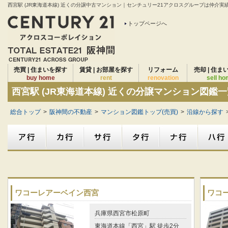
西宮駅 (JR東海道本線) 近くの分譲中古マンション｜センチュリー21アクロスグループは仲介実績2
トップページへ
売買 | 住まいを探す
賃貸 | お部屋を探す
リフォーム
売却 | 住ま
buy home
rent
renovation
sell h
西宮駅 (JR東海道本線) 近くの分譲マンション図鑑
総合トップ
>
阪神間の不動産
>
マンション図鑑トップ(売買)
>
沿線から探す
ワコーレアーベイン西宮
ワコ
兵庫県西宮市松原町
東海道本線「西宮」駅 徒歩2分