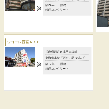
築24年
10階建
鉄筋コンクリート
ワコーレ西宮ＡＸＥ
兵庫県西宮市津門大塚町
東海道本線「西宮」駅 徒歩7分
築17年
10階建
鉄筋コンクリート