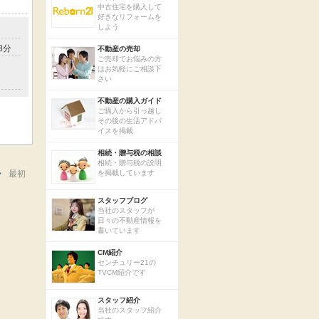
中古住宅を購入して
好きなリフォームを
しよう
8分
不動産の売却
ご売却でお悩みの方
はお気軽にご相談下
さい
不動産の購入ガイド
ご購入から引っ越し
その後の生活アドバ
イスを掲載
相続・贈与税の相談
相続・贈与税の説明
>
最初
を掲載しています
スタッフブログ
当社のスタッフが
日々の不動産情報を
書いています
CM紹介
センチュリー21の
TVCM紹介です
スタッフ紹介
当社のスタッフ紹介