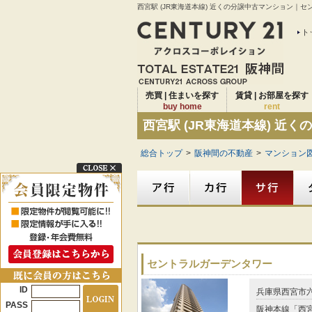
西宮駅 (JR東海道本線) 近くの分譲中古マンション｜セ
ト
売買 | 住まいを探す
賃貸 | お部屋を探す
buy home
rent
西宮駅 (JR東海道本線) 近
総合トップ
>
阪神間の不動産
>
マンション図
セントラルガーデンタワー
ID
兵庫県西宮市
PASS
阪神本線「西宮