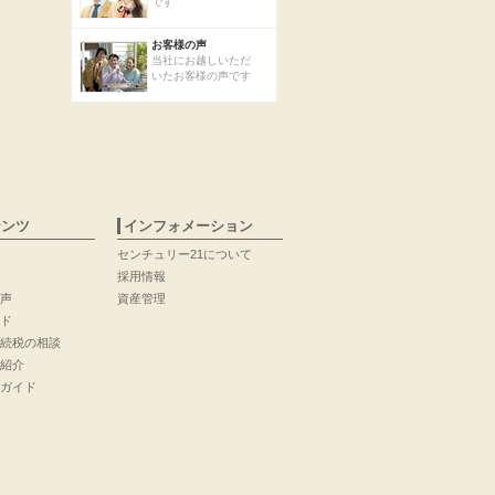
です
お客様の声
当社にお越しいただ
いたお客様の声です
テンツ
インフォメーション
センチュリー21について
採用情報
声
資産管理
ド
続税の相談
紹介
ガイド