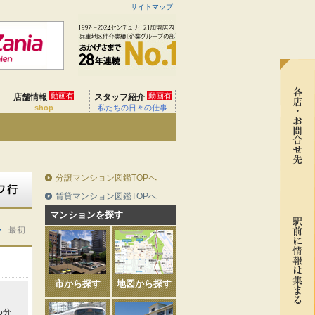
サイトマップ
動画有
動画有
店舗情報
スタッフ紹介
shop
私たちの日々の仕事
分譲マンション図鑑TOPへ
賃貸マンション図鑑TOPへ
マンションを探す
>
最初
市から探す
地図から探す
5分