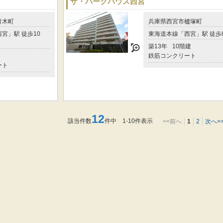
ザ・パークハウス西宮
青木町
兵庫県西宮市櫨塚町
宮」駅 徒歩10
東海道本線「西宮」駅 徒歩
築13年
10階建
鉄筋コンクリート
ート
12
該当件数
件中 1-10件表示
<<前へ
1
2
次へ>