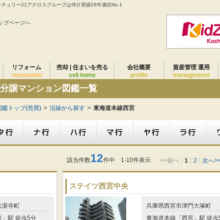
ンチュリー21アクロスグループは仲介実績28年連続No.1
ップページへ
リフォーム
売却 | 住まいを売る
会社概要
資産管理 運用
renovation
sell home
profile
management
くの分譲マンション図鑑一覧
鑑トップ(売買)
>
沿線から探す
>
東海道本線西宮
12
該当件数
件中 1-10件表示
<<前へ
1
2
次へ>
ステイツ西宮中央
六湛寺町
兵庫県西宮市津門大塚町
」駅 徒歩5分
東海道本線「西宮」駅 徒歩