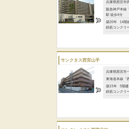
兵庫県西宮市
阪急神戸本線
駅 徒歩4分
築20年
14階
鉄筋コンクリ
サンクタス西宮山手
兵庫県西宮市
東海道本線「
築15年
5階建
鉄筋コンクリ