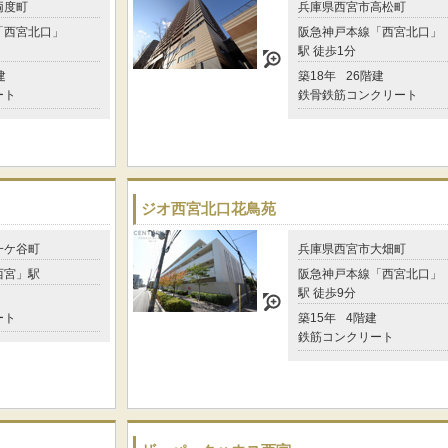
両度町
兵庫県西宮市高松町
「西宮北口」
阪急神戸本線「西宮北口」
駅 徒歩1分
建
築18年
26階建
ート
鉄骨鉄筋コンクリート
ジオ西宮北口花鳥苑
一ケ谷町
兵庫県西宮市大畑町
西宮」駅
阪急神戸本線「西宮北口」
駅 徒歩9分
ート
築15年
4階建
鉄筋コンクリート