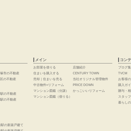
メイン
コン
お部屋を借りる
店舗紹介
ブログ集
塚市の不動産
住まいを購入する
CENTURY TOWN
TVCM
区の不動産
売却｜住まいを売る
当社オリジナル管理物件
お客様の
中古物件×リフォーム
PRICE DOWN
購入ガイ
マンション図鑑（分譲）
かっこいいリフォーム
贈与・相
口駅の不動産
マンション図鑑（借りる）
スタッフ
花駅の不動産
暮らしの
口駅の新築戸建て
口駅の新築戸建て