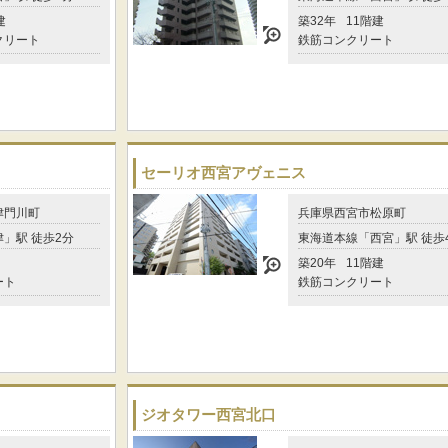
建
築32年
11階建
クリート
鉄筋コンクリート
セーリオ西宮アヴェニス
津門川町
兵庫県西宮市松原町
」駅 徒歩2分
東海道本線「西宮」駅 徒歩
築20年
11階建
ート
鉄筋コンクリート
ジオタワー西宮北口