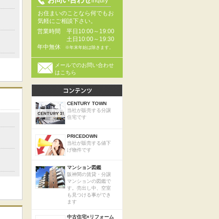
inqury
お住まいのことなら何でもお
気軽にご相談下さい。
営業時間
平日10:00～19:00
土日10:00～19:30
年中無休
※年末年始は除きます。
メールでのお問い合わせ
はこちら
CENTURY TOWN
当社が販売する分譲
住宅です
PRICEDOWN
当社が販売する値下
げ物件です
マンション図鑑
阪神間の賃貸・分譲
マンションの図鑑で
す。売出し中、空室
も見つける事ができ
ます
中古住宅×リフォーム