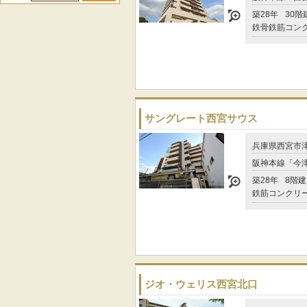
築28年
30階
鉄骨鉄筋コン
サングレート西宮サウス
兵庫県西宮市
阪神本線「今津
築28年
8階建
鉄筋コンクリ
ジオ・ウェリス西宮北口