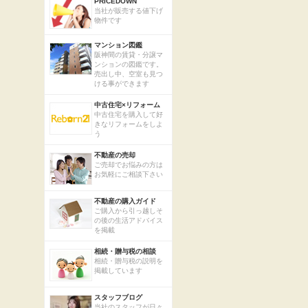
PRICEDOWN
当社が販売する値下げ
物件です
マンション図鑑
阪神間の賃貸・分譲マ
ンションの図鑑です。
売出し中、空室も見つ
ける事ができます
中古住宅×リフォーム
中古住宅を購入して好
きなリフォームをしよ
う
不動産の売却
ご売却でお悩みの方は
お気軽にご相談下さい
不動産の購入ガイド
ご購入から引っ越しそ
の後の生活アドバイス
を掲載
相続・贈与税の相談
相続・贈与税の説明を
掲載しています
スタッフブログ
当社のスタッフが日々