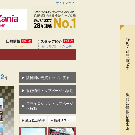
サイトマップ
動画有
動画有
店舗情報
スタッフ紹介
shop
私たちの日々の仕事
2
阪神間の売買トップに戻る
数
件
収益物件トップページへ移動
プライスダウントップページ
へ移動
最近見た物件
検討リスト