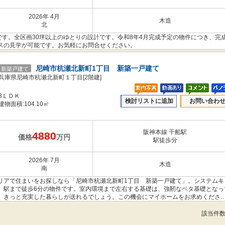
2026年 4月
木造
北
です。全区画30坪以上のゆとりの設計です。令和8年4月完成予定の物件につき、完
スの見学が可能です。お気軽にお問合せください。
尼崎市杭瀬北新町1丁目 新築一戸建て
新築戸建て
兵庫県尼崎市杭瀬北新町１丁目[2階建]
3ＬＤＫ
検討リストに追加
お問い合わ
建物面積:104.10㎡
阪神本線 千船駅
4880
価格
万円
駅徒歩分
2026年 7月
木造
南
リアで住まいをお探しなら「尼崎市杭瀬北新町1丁目 新築一戸建て」。システムキ
。駅まで徒歩6分の物件です。室内環境まで左右する基礎は、強靭なベタ基礎となっ
、きっと充実した暮らしが送れるでしょう。この機会にマイホームをお求めくださ
該当件