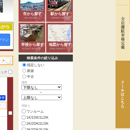
市から探す
駅から探す
city search
station search
グイン
学校から探す
地図から探す
school search
map search
検索条件の絞り込み
指定しない
新築
ェック
中古
価格
～
せ
間取り
ワンルーム
1K/1DK/1LDK
2K/2DK/2LDK
3K/3DK/3LDK