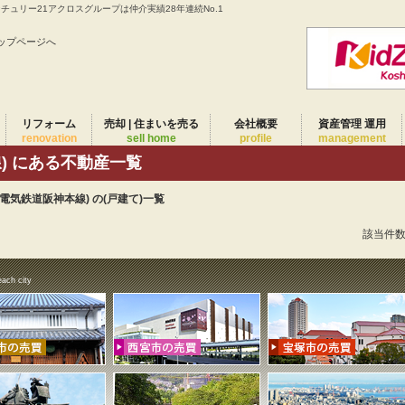
チュリー21アクロスグループは仲介実績28年連続No.1
ップページへ
リフォーム
売却 | 住まいを売る
会社概要
資産管理 運用
renovation
sell home
profile
management
) にある不動産一覧
神電気鉄道阪神本線) の(戸建て)一覧
該当件
each city