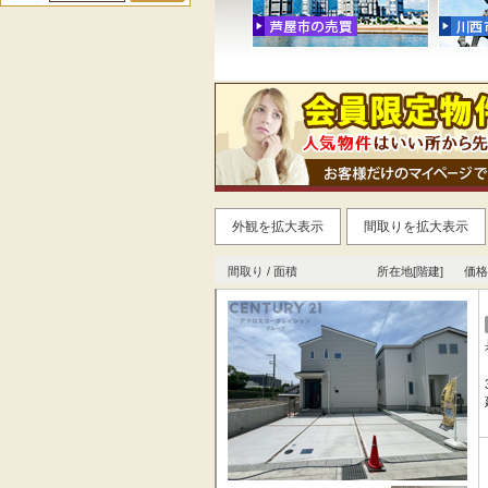
外観を拡大表示
間取りを拡大表示
間取り / 面積
所在地[階建]
価格