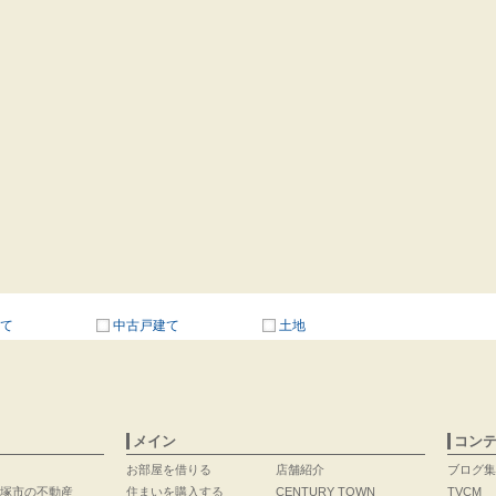
て
中古戸建て
土地
メイン
コン
お部屋を借りる
店舗紹介
ブログ集
塚市の不動産
住まいを購入する
CENTURY TOWN
TVCM