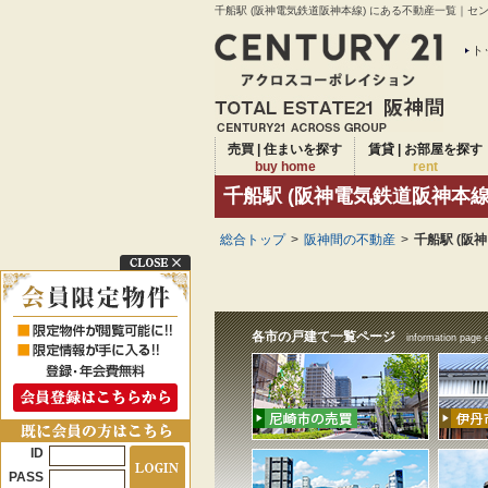
千船駅 (阪神電気鉄道阪神本線) にある不動産一覧｜セン
ト
売買 | 住まいを探す
賃貸 | お部屋を探す
buy home
rent
千船駅 (阪神電気鉄道阪神本線
総合トップ
>
阪神間の不動産
>
千船駅 (阪
各市の戸建て一覧ページ
information page 
ID
PASS