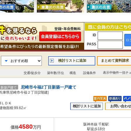
ID
ロ
PASS
検討リストに追加
まとめて資料請求
表示中物件一括チ
交通/徒歩分
築年数/方位
構造
設備条件
尼崎市今福2丁目新築一戸建て
新築戸建て
兵庫県尼崎市今福２丁目[2階建]
3ＬＤＫ
検討リストに追加
お問い合わ
建物面積:99.62㎡
阪神本線 千船駅
4580
価格
万円
駅徒歩18分