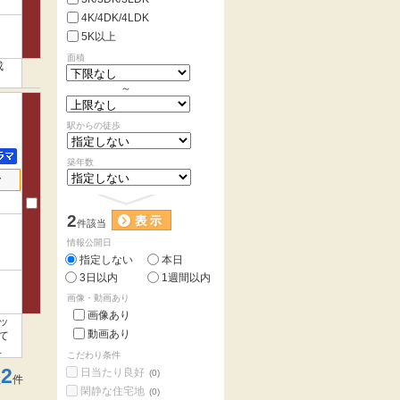
4K/4DK/4LDK
5K以上
面積
成
～
駅からの徒歩
築年数
せ
2
件該当
情報公開日
指定しない
本日
3日以内
1週間以内
画像・動画あり
画像あり
ッ
動画あり
て
こだわり条件
2
日当たり良好
(0)
数
件
閑静な住宅地
(0)