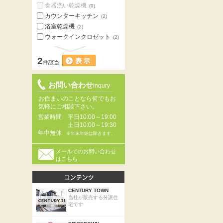
食器洗い乾燥機
(0)
カウンターキッチン
(2)
浴室乾燥機
(2)
ウォークインクロゼット
(2)
2
件該当
お問い合わせ
inqury
お住まいのことなら何でもお
気軽にご相談下さい。
営業時間
平日10:00～19:00
土日10:00～19:30
年中無休
※年末年始は除きます。
メールでのお問い合わせ
はこちら
CENTURY TOWN
当社が販売する分譲住
宅です