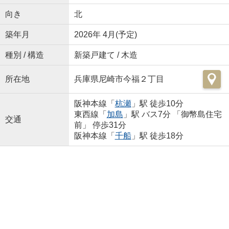
向き
北
築年月
2026年 4月(予定)
種別 / 構造
新築戸建て / 木造
所在地
兵庫県尼崎市今福２丁目
阪神本線「
杭瀬
」駅 徒歩10分
東西線「
加島
」駅 バス7分 「御幣島住宅
交通
前」 停歩31分
阪神本線「
千船
」駅 徒歩18分