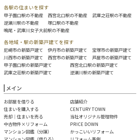
各駅の住まいを探す
甲子園口駅の不動産
西宮北口駅の不動産
武庫之荘駅の不動産
逆瀬川駅の不動産
塚口駅の不動産
鳴尾・武庫川女子大前駅の不動産
各地域・駅の新築戸建てを探す
尼崎市の新築戸建て
伊丹市の新築戸建て
宝塚市の新築戸建て
川西市の新築戸建て
西宮市の新築戸建て
芦屋市の新築戸建て
甲子園口駅の新築戸建て
西宮北口駅の新築戸建て
武庫之荘駅の新築戸建て
逆瀬川駅の新築戸建て
メイン
お部屋を借りる
店舗紹介
住まいを購入する
CENTURY TOWN
売却｜住まいを売る
当社オリジナル管理物件
中古物件×リフォーム
PRICE DOWN
マンション図鑑（分譲）
かっこいいリフォーム
マンション図鑑（借りる）
リフォーム事例