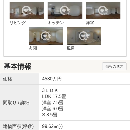
リビング
キッチン
洋室
玄関
風呂
基本情報
情報の見方
価格
4580万円
3ＬＤＫ
LDK 17.5畳
間取り / 詳細
洋室 7.5畳
洋室 6.0畳
S 8.5畳
建物面積(坪数)
99.62㎡(-)