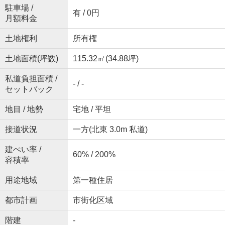
駐車場 /
有 / 0円
月額料金
土地権利
所有権
土地面積(坪数)
115.32㎡(34.88坪)
私道負担面積 /
- / -
セットバック
地目 / 地勢
宅地 / 平坦
接道状況
一方(北東 3.0m 私道)
建ぺい率 /
60% / 200%
容積率
用途地域
第一種住居
都市計画
市街化区域
階建
-