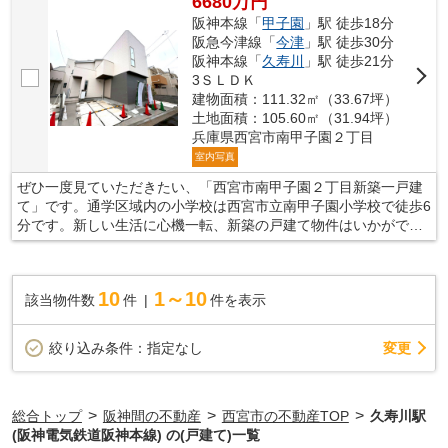
6680万円
阪神本線「
甲子園
」駅 徒歩18分
阪急今津線「
今津
」駅 徒歩30分
阪神本線「
久寿川
」駅 徒歩21分
3ＳＬＤＫ
建物面積：111.32㎡（33.67坪）
土地面積：105.60㎡（31.94坪）
兵庫県西宮市南甲子園２丁目
室内写真
ぜひ一度見ていただきたい、「西宮市南甲子園２丁目新築一戸建
て」です。通学区域内の小学校は西宮市立南甲子園小学校で徒歩6
分です。新しい生活に心機一転、新築の戸建て物件はいかがでし
ょうか。リビングでくつろげる3SLDKの物件です。西宮市の阪神
本線甲子園周辺で住まい探しをするのであれば、当社までご連絡
ください。当社でなら、きっと素敵な一戸建てが見つかることで
10
1～10
該当物件数
件
件を表示
しょう。
変更
絞り込み条件：
指定なし
>
>
>
総合トップ
阪神間の不動産
西宮市の不動産TOP
久寿川駅
(阪神電気鉄道阪神本線) の(戸建て)一覧