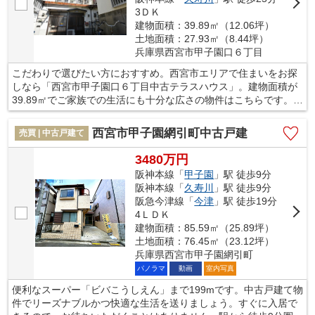
3ＤＫ
建物面積：39.89㎡（12.06坪）
土地面積：27.93㎡（8.44坪）
兵庫県西宮市甲子園口６丁目
こだわりで選びたい方におすすめ。西宮市エリアで住まいをお探
しなら「西宮市甲子園口６丁目中古テラスハウス」。建物面積が
39.89㎡でご家族での生活にも十分な広さの物件はこちらです。需
要の高い、駅近の物件となっており、徒歩9分となっています。斜
面傾斜がない平坦地でおいしい作物を育ててみませんか。マイホ
西宮市甲子園網引町中古戸建
売買 | 中古戸建て
ームを求めるのであれば、西宮市の東海道・山陽本線甲子園口周
辺をご検討ください。きっと充実した暮らしを送ることができる
3480万円
でしょう。
阪神本線「
甲子園
」駅 徒歩9分
阪神本線「
久寿川
」駅 徒歩9分
阪急今津線「
今津
」駅 徒歩19分
4ＬＤＫ
建物面積：85.59㎡（25.89坪）
土地面積：76.45㎡（23.12坪）
兵庫県西宮市甲子園網引町
パノラマ
動画
室内写真
便利なスーパー「ビバこうしえん」まで199mです。中古戸建て物
件でリーズナブルかつ快適な生活を送りましょう。すぐに入居で