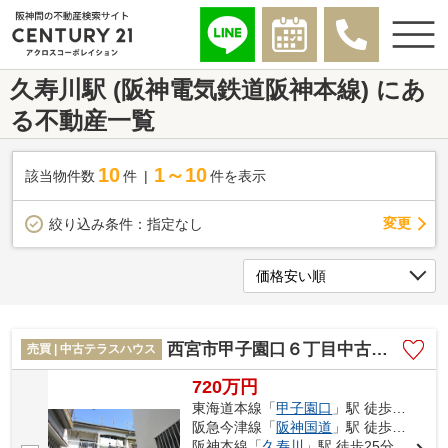
久寿川駅 (阪神電気鉄道阪神本線) にあ
る不動産一覧
10
1～10
該当物件数
件
件を表示
変更
絞り込み条件：
指定なし
西宮市甲子園口６丁目中古テラスハウス
売買 | 中古テラスハウス
720万円
東海道本線「
甲子園口
」駅 徒歩9分
阪急今津線「
阪神国道
」駅 徒歩18分
阪神本線「
久寿川
」駅 徒歩25分