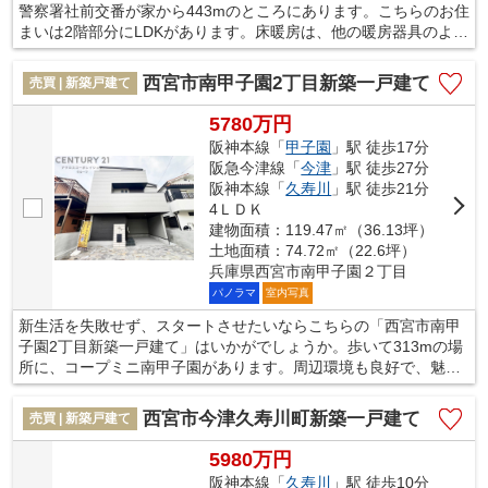
警察署社前交番が家から443mのところにあります。こちらのお住
まいは2階部分にLDKがあります。床暖房は、他の暖房器具のよう
にこまめな掃除が不要なので、日々のお手入れが簡単です。西宮
市に特化した当社には、不動産情報はもちろんのこと、地域情報
西宮市南甲子園2丁目新築一戸建て
売買 | 新築戸建て
にも詳しいスタッフが在籍しております。きっと不動産探しの強
い味方となるでしょう。
5780万円
阪神本線「
甲子園
」駅 徒歩17分
阪急今津線「
今津
」駅 徒歩27分
阪神本線「
久寿川
」駅 徒歩21分
4ＬＤＫ
建物面積：119.47㎡（36.13坪）
土地面積：74.72㎡（22.6坪）
兵庫県西宮市南甲子園２丁目
パノラマ
室内写真
新生活を失敗せず、スタートさせたいならこちらの「西宮市南甲
子園2丁目新築一戸建て」はいかがでしょうか。歩いて313mの場
所に、コープミニ南甲子園があります。周辺環境も良好で、魅力
的な住環境のある、2026年5月築の物件です。浴室乾燥機のある
お風呂場は洗濯物を干すときにも便利です。阪神本線甲子園駅近
西宮市今津久寿川町新築一戸建て
売買 | 新築戸建て
くは過ごしやすく快適な住環境です。一戸建ての購入を検討され
ているなら、まずはお気軽にご連絡からお待ちしております。
5980万円
阪神本線「
久寿川
」駅 徒歩10分