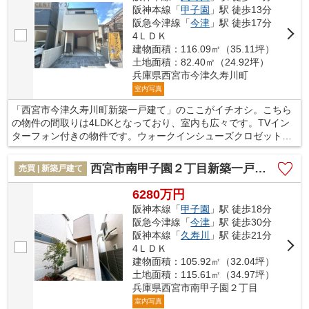
阪神本線「
甲子園
」駅 徒歩13分
阪急今津線「
今津
」駅 徒歩17分
4ＬＤＫ
建物面積：116.09㎡（35.11坪）
土地面積：82.40㎡（24.92坪）
兵庫県西宮市今津久寿川町
室内写真
「西宮市今津久寿川町新築一戸建て」のここがイチオシ。こちら
の物件の間取りは4LDKとなっており、室内も広々です。TVイン
ターフォン付きの物件です。ウォークインシューズクロゼットが
ありますので収納ラクラクです。一戸建て購入をお考えなら、当
社にお任せください。お気に入りの住まいを見つけて、よりご希
西宮市南甲子園２丁目新築一戸建て
売買 | 新築戸建て
望に近い生活を送りましょう。ぜひ当社をご利用くださいませ。
6280万円
阪神本線「
甲子園
」駅 徒歩18分
阪急今津線「
今津
」駅 徒歩30分
阪神本線「
久寿川
」駅 徒歩21分
4ＬＤＫ
建物面積：105.92㎡（32.04坪）
土地面積：115.61㎡（34.97坪）
兵庫県西宮市南甲子園２丁目
室内写真