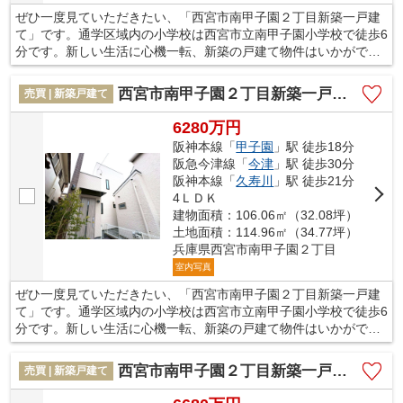
ぜひ一度見ていただきたい、「西宮市南甲子園２丁目新築一戸建
て」です。通学区域内の小学校は西宮市立南甲子園小学校で徒歩6
分です。新しい生活に心機一転、新築の戸建て物件はいかがでし
ょうか。西宮市の阪神本線甲子園周辺で住まい探しをするのであ
れば、当社までご連絡ください。当社でなら、きっと素敵な一戸
西宮市南甲子園２丁目新築一戸建て
売買 | 新築戸建て
建てが見つかることでしょう。
6280万円
阪神本線「
甲子園
」駅 徒歩18分
阪急今津線「
今津
」駅 徒歩30分
阪神本線「
久寿川
」駅 徒歩21分
4ＬＤＫ
建物面積：106.06㎡（32.08坪）
土地面積：114.96㎡（34.77坪）
兵庫県西宮市南甲子園２丁目
室内写真
ぜひ一度見ていただきたい、「西宮市南甲子園２丁目新築一戸建
て」です。通学区域内の小学校は西宮市立南甲子園小学校で徒歩6
分です。新しい生活に心機一転、新築の戸建て物件はいかがでし
ょうか。西宮市の阪神本線甲子園周辺で住まい探しをするのであ
れば、当社までご連絡ください。当社でなら、きっと素敵な一戸
西宮市南甲子園２丁目新築一戸建て
売買 | 新築戸建て
建てが見つかることでしょう。