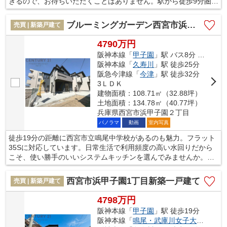
きるので、お待ちいただくことはありません。駅から徒歩9分圏内
に位置する物件です。当社スタッフが西宮市や阪神本線甲子園付
近の一戸建て探しをサポートいたします。お気軽に地域の情報な
ブルーミングガーデン西宮市浜甲子園2丁目 全2棟
売買 | 新築戸建て
どもお尋ねください。
4790万円
阪神本線「
甲子園
」駅 バス8分 「浜甲子園二丁目」 停歩3分
阪神本線「
久寿川
」駅 徒歩25分
阪急今津線「
今津
」駅 徒歩32分
3ＬＤＫ
建物面積：108.71㎡（32.88坪）
土地面積：134.78㎡（40.77坪）
兵庫県西宮市浜甲子園２丁目
パノラマ
動画
室内写真
徒歩19分の距離に西宮市立鳴尾中学校があるのも魅力。フラット
35Sに対応しています。日常生活で利用頻度の高い水回りだから
こそ、使い勝手のいいシステムキッチンを選んでみませんか。建
物面積108.71平米の物件は住み心地が良いと評判です。西宮市エ
リアと阪神本線甲子園付近の不動産探しなら、当社がオススメで
西宮市浜甲子園1丁目新築一戸建て
売買 | 新築戸建て
す。当社でなら、きっとお客様のご希望に合った一戸建てが見つ
かるでしょう。
4798万円
阪神本線「
甲子園
」駅 徒歩19分
阪神本線「
鳴尾・武庫川女子大前
」駅 