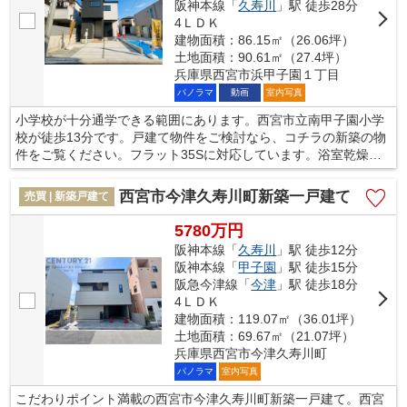
阪神本線「
久寿川
」駅 徒歩28分
4ＬＤＫ
建物面積：86.15㎡（26.06坪）
土地面積：90.61㎡（27.4坪）
兵庫県西宮市浜甲子園１丁目
パノラマ
動画
室内写真
小学校が十分通学できる範囲にあります。西宮市立南甲子園小学
校が徒歩13分です。戸建て物件をご検討なら、コチラの新築の物
件をご覧ください。フラット35Sに対応しています。浴室乾燥機
のあるお風呂場は洗濯物を干すときにも便利です。西宮市の阪神
本線甲子園近くで住まい探しをするのであれば、当社スタッフに
西宮市今津久寿川町新築一戸建て
売買 | 新築戸建て
お任せください。多種多様な不動産情報の中から、お客様に合っ
たものをご紹介致します。
5780万円
阪神本線「
久寿川
」駅 徒歩12分
阪神本線「
甲子園
」駅 徒歩15分
阪急今津線「
今津
」駅 徒歩18分
4ＬＤＫ
建物面積：119.07㎡（36.01坪）
土地面積：69.67㎡（21.07坪）
兵庫県西宮市今津久寿川町
パノラマ
室内写真
こだわりポイント満載の西宮市今津久寿川町新築一戸建て。西宮