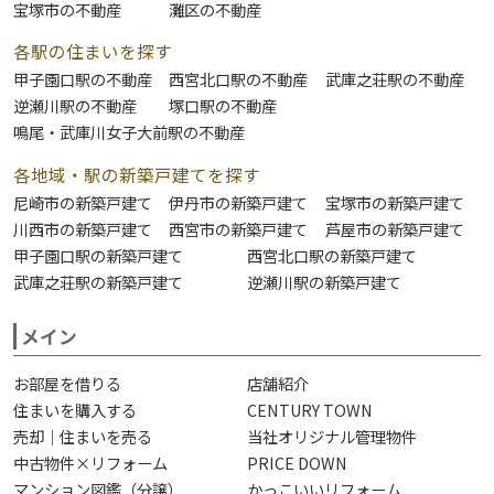
宝塚市の不動産
灘区の不動産
各駅の住まいを探す
甲子園口駅の不動産
西宮北口駅の不動産
武庫之荘駅の不動産
逆瀬川駅の不動産
塚口駅の不動産
鳴尾・武庫川女子大前駅の不動産
各地域・駅の新築戸建てを探す
尼崎市の新築戸建て
伊丹市の新築戸建て
宝塚市の新築戸建て
川西市の新築戸建て
西宮市の新築戸建て
芦屋市の新築戸建て
甲子園口駅の新築戸建て
西宮北口駅の新築戸建て
武庫之荘駅の新築戸建て
逆瀬川駅の新築戸建て
メイン
お部屋を借りる
店舗紹介
住まいを購入する
CENTURY TOWN
売却｜住まいを売る
当社オリジナル管理物件
中古物件×リフォーム
PRICE DOWN
マンション図鑑（分譲）
かっこいいリフォーム