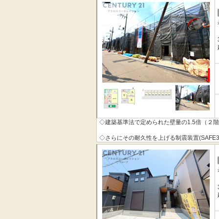
◇その制震装置を搭載することで、制震住宅
◇地震の揺れに耐える「耐震性能」と揺れを
「QUIE」 。
◇安心の土台づくり１００％ベタ基礎へのこ
本掲載の設備写真は同仕様の施工例写真につ
◇建築基準法で定められた壁量の1.5倍（２
◇さらにその耐久性を上げる制震装置(SAFE
◇その制震装置を搭載することで、制震住宅
◇地震の揺れに耐える「耐震性能」と揺れを
「QUIE」 。
◇安心の土台づくり１００％ベタ基礎へのこ
本掲載の設備写真は同仕様の施工例写真につ