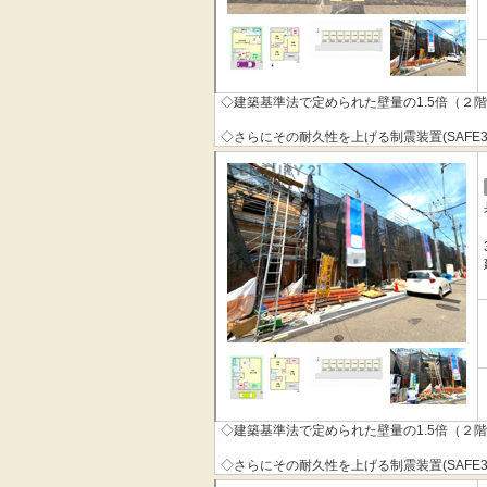
◇建築基準法で定められた壁量の1.5倍（２
◇さらにその耐久性を上げる制震装置(SAFE
◇その制震装置を搭載することで、制震住宅
◇地震の揺れに耐える「耐震性能」と揺れを
「QUIE」 。
◇安心の土台づくり１００％ベタ基礎へのこ
本掲載の設備写真は同仕様の施工例写真につ
◇建築基準法で定められた壁量の1.5倍（２
◇さらにその耐久性を上げる制震装置(SAFE