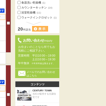
食器洗い乾燥機
(1)
カウンターキッチン
(14)
浴室乾燥機
(11)
せ
ウォークインクロゼット
(1)
20
件該当
お問い合わせ
inqury
お住まいのことなら何でもお
気軽にご相談下さい。
営業時間
平日10:00～19:00
土日10:00～19:30
年中無休
※年末年始は除きます。
メールでのお問い合わせ
はこちら
せ
CENTURY TOWN
当社が販売する分譲住
宅です