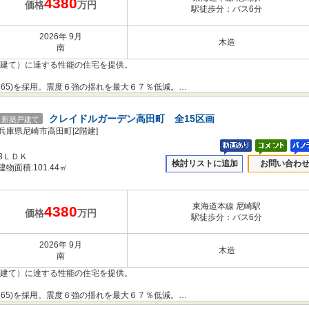
4380
価格
万円
駅徒歩分：バス6分
2026年 9月
木造
南
階建て）に達する性能の住宅を提供。
365)を採用。震度６強の揺れを最大６７％低減。
のコストを下げることもできました。
クレイドルガーデン高田町 全15区画
新築戸建て
抑えて住宅へのダメージを軽減する「制震性能」を兼ね備えた建売住宅ブランド
兵庫県尼崎市高田町[2階建]
3ＬＤＫ
検討リストに追加
お問い合わ
だわりや構造体を傷めにくい工法を採用し、安心の住まいを提供します。
建物面積:101.44㎡
き本件とは異なります。
東海道本線 尼崎駅
4380
価格
万円
駅徒歩分：バス6分
2026年 9月
木造
南
階建て）に達する性能の住宅を提供。
365)を採用。震度６強の揺れを最大６７％低減。