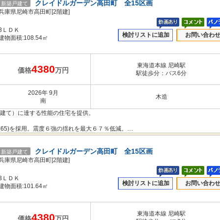
クレイドルガーデン高田町 全15区画
新築戸建て
抑えて住宅へのダメージを軽減する「制震性能」を兼ね備えた建売住宅ブランド
兵庫県尼崎市高田町[2階建]
3ＬＤＫ
検討リストに追加
お問い合わ
だわりや構造体を傷めにくい工法を採用し、安心の住まいを提供します。
建物面積:108.54㎡
き本件とは異なります。
東海道本線 尼崎駅
4380
価格
万円
駅徒歩分：バス6分
2026年 9月
木造
南
階建て）に達する性能の住宅を提供。
365)を採用。震度６強の揺れを最大６７％低減。
のコストを下げることもできました。
クレイドルガーデン高田町 全15区画
新築戸建て
抑えて住宅へのダメージを軽減する「制震性能」を兼ね備えた建売住宅ブランド
兵庫県尼崎市高田町[2階建]
3ＬＤＫ
検討リストに追加
お問い合わ
だわりや構造体を傷めにくい工法を採用し、安心の住まいを提供します。
建物面積:101.64㎡
き本件とは異なります。
東海道本線 尼崎駅
4380
価格
万円