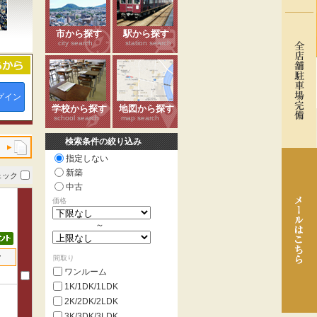
市から探す
駅から探す
city search
station search
グイン
学校から探す
地図から探す
school search
map search
検索条件の絞り込み
指定しない
新築
ェック
中古
価格
～
せ
間取り
ワンルーム
1K/1DK/1LDK
2K/2DK/2LDK
3K/3DK/3LDK