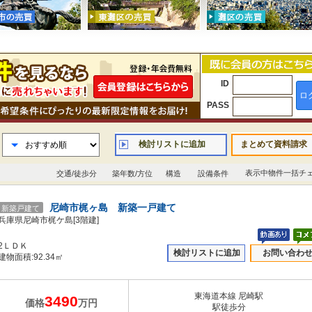
ID
ロ
PASS
検討リストに追加
まとめて資料請求
表示中物件一括チ
交通/徒歩分
築年数/方位
構造
設備条件
尼崎市梶ヶ島 新築一戸建て
新築戸建て
兵庫県尼崎市梶ケ島[3階建]
2ＬＤＫ
検討リストに追加
お問い合わ
建物面積:92.34㎡
東海道本線 尼崎駅
3490
価格
万円
駅徒歩分