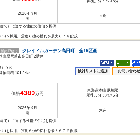
駅徒歩分：バス6分
2026年 9月
木造
南
階建て）に達する性能の住宅を提供。
365)を採用。震度６強の揺れを最大６７％低減。
のコストを下げることもできました。
クレイドルガーデン高田町 全15区画
新築戸建て
抑えて住宅へのダメージを軽減する「制震性能」を兼ね備えた建売住宅ブランド
兵庫県尼崎市高田町[2階建]
3ＬＤＫ
検討リストに追加
お問い合わ
だわりや構造体を傷めにくい工法を採用し、安心の住まいを提供します。
建物面積:101.24㎡
き本件とは異なります。
東海道本線 尼崎駅
4380
価格
万円
駅徒歩分：バス6分
2026年 9月
木造
南
階建て）に達する性能の住宅を提供。
365)を採用。震度６強の揺れを最大６７％低減。