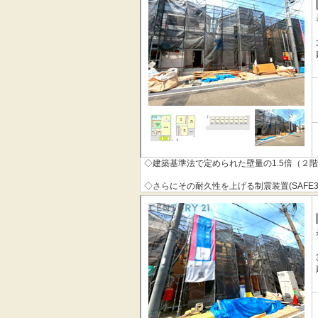
◇地震の揺れに耐える「耐震性能」と揺れを
「QUIE」 。
◇安心の土台づくり１００％ベタ基礎へのこ
本掲載の設備写真は同仕様の施工例写真につ
◇建築基準法で定められた壁量の1.5倍（２
◇さらにその耐久性を上げる制震装置(SAFE
◇その制震装置を搭載することで、制震住宅
◇地震の揺れに耐える「耐震性能」と揺れを
「QUIE」 。
◇安心の土台づくり１００％ベタ基礎へのこ
本掲載の設備写真は同仕様の施工例写真につ