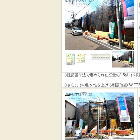
◇その制震装置を搭載することで、制震住宅
◇地震の揺れに耐える「耐震性能」と揺れを
「QUIE」 。
◇安心の土台づくり１００％ベタ基礎へのこ
本掲載の設備写真は同仕様の施工例写真につ
◇建築基準法で定められた壁量の1.5倍（２
◇さらにその耐久性を上げる制震装置(SAFE
◇その制震装置を搭載することで、制震住宅
◇地震の揺れに耐える「耐震性能」と揺れを
「QUIE」 。
◇安心の土台づくり１００％ベタ基礎へのこ
本掲載の設備写真は同仕様の施工例写真につ