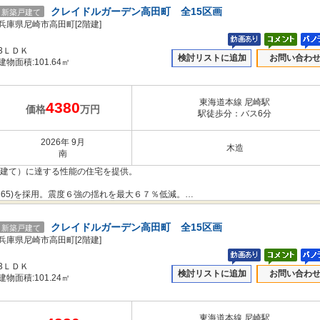
のコストを下げることもできました。
クレイドルガーデン高田町 全15区画
新築戸建て
抑えて住宅へのダメージを軽減する「制震性能」を兼ね備えた建売住宅ブランド
兵庫県尼崎市高田町[2階建]
3ＬＤＫ
検討リストに追加
お問い合わ
だわりや構造体を傷めにくい工法を採用し、安心の住まいを提供します。
建物面積:101.64㎡
き本件とは異なります。
東海道本線 尼崎駅
4380
価格
万円
駅徒歩分：バス6分
2026年 9月
木造
南
階建て）に達する性能の住宅を提供。
365)を採用。震度６強の揺れを最大６７％低減。
のコストを下げることもできました。
クレイドルガーデン高田町 全15区画
新築戸建て
抑えて住宅へのダメージを軽減する「制震性能」を兼ね備えた建売住宅ブランド
兵庫県尼崎市高田町[2階建]
3ＬＤＫ
検討リストに追加
お問い合わ
だわりや構造体を傷めにくい工法を採用し、安心の住まいを提供します。
建物面積:101.24㎡
き本件とは異なります。
東海道本線 尼崎駅