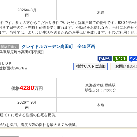
2026年 8月
木造
南
件です。多くの方からこだわり条件でいただく新築戸建ての物件です。92.34平米
付きで日中のご不在時も荷物を受け取れます。不動産をお探しなら、当社にお任せ
ます。当社では、よりよい生活を送るためのお手伝いを致します。ぜひご利用くだ
クレイドルガーデン高田町 全15区画
新築戸建て
兵庫県尼崎市高田町[2階建]
3ＬＤＫ
検討リストに追加
お問い合わ
建物面積:94.76㎡
東海道本線 尼崎駅
4280
価格
万円
駅徒歩分：バス6分
2026年 9月
木造
南
階建て）に達する性能の住宅を提供。
365)を採用。震度６強の揺れを最大６７％低減。
のコストを下げることもできました。