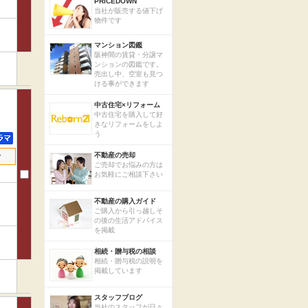
PRICEDOWN
当社が販売する値下げ
物件です
マンション図鑑
阪神間の賃貸・分譲マ
ンションの図鑑です。
売出し中、空室も見つ
ける事ができます
中古住宅×リフォーム
中古住宅を購入して好
きなリフォームをしよ
う
せ
不動産の売却
ご売却でお悩みの方は
お気軽にご相談下さい
不動産の購入ガイド
ご購入から引っ越しそ
の後の生活アドバイス
を掲載
相続・贈与税の相談
相続・贈与税の説明を
掲載しています
スタッフブログ
当社のスタッフが日々