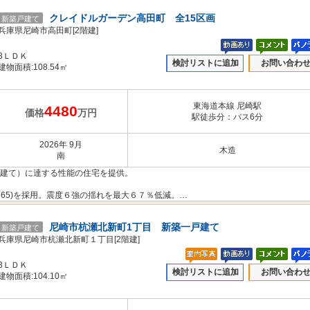
のコストを下げることもできました。
クレイドルガーデン高田町 全15区画
新築戸建て
抑えて住宅へのダメージを軽減する「制震性能」を兼ね備えた建売住宅ブランド
兵庫県尼崎市高田町[2階建]
3ＬＤＫ
検討リストに追加
お問い合わ
だわりや構造体を傷めにくい工法を採用し、安心の住まいを提供します。
建物面積:108.54㎡
き本件とは異なります。
東海道本線 尼崎駅
4480
価格
万円
駅徒歩分：バス6分
2026年 9月
木造
南
階建て）に達する性能の住宅を提供。
365)を採用。震度６強の揺れを最大６７％低減。
のコストを下げることもできました。
尼崎市杭瀬北新町1丁目 新築一戸建て
新築戸建て
抑えて住宅へのダメージを軽減する「制震性能」を兼ね備えた建売住宅ブランド
兵庫県尼崎市杭瀬北新町１丁目[2階建]
3ＬＤＫ
検討リストに追加
お問い合わ
だわりや構造体を傷めにくい工法を採用し、安心の住まいを提供します。
建物面積:104.10㎡
き本件とは異なります。