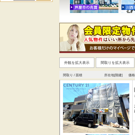
外観を拡大表示
間取りを拡大表示
間取り / 面積
所在地[階建]
価格