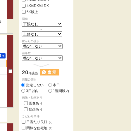
4K/4DK/4LDK
5K以上
面積
程
く
～
さ
駅からの徒歩
築年数
せ
20
件該当
情報公開日
指定しない
本日
3日以内
1週間以内
画像・動画あり
画像あり
動画あり
こだわり条件
日当たり良好
(2)
閑静な住宅地
(1)