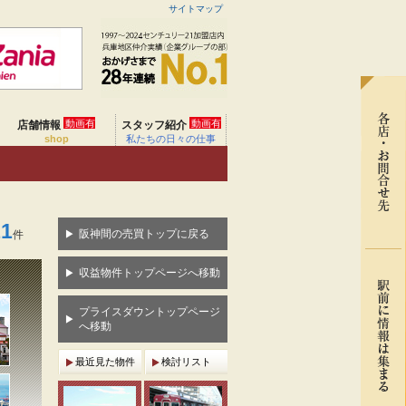
サイトマップ
動画有
動画有
店舗情報
スタッフ紹介
shop
私たちの日々の仕事
11
阪神間の売買トップに戻る
件
収益物件トップページへ移動
プライスダウントップページ
へ移動
最近見た物件
検討リスト