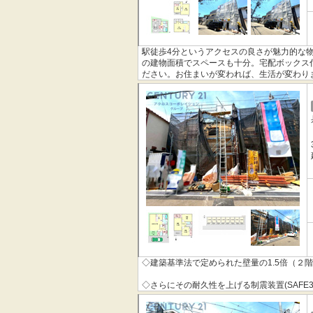
駅徒歩4分というアクセスの良さが魅力的な物
の建物面積でスペースも十分。宅配ボックス
ださい。お住まいが変われば、生活が変わり
いませ。
◇建築基準法で定められた壁量の1.5倍（２
◇さらにその耐久性を上げる制震装置(SAFE
◇その制震装置を搭載することで、制震住宅