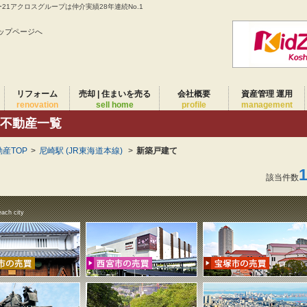
ー21アクロスグループは仲介実績28年連続No.1
ップページへ
リフォーム
売却 | 住まいを売る
会社概要
資産管理 運用
renovation
sell home
profile
management
る不動産一覧
産TOP
>
尼崎駅 (JR東海道本線)
>
新築戸建て
該当件数
each city