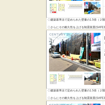
◇建築基準法で定められた壁量の1.5倍（２
◇さらにその耐久性を上げる制震装置(SAFE
◇その制震装置を搭載することで、制震住宅
◇地震の揺れに耐える「耐震性能」と揺れを
「QUIE」 。
◇安心の土台づくり１００％ベタ基礎へのこ
本掲載の設備写真は同仕様の施工例写真につ
◇建築基準法で定められた壁量の1.5倍（２
◇さらにその耐久性を上げる制震装置(SAFE