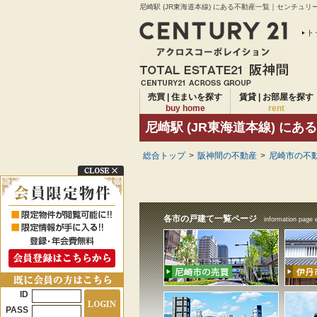
尼崎駅 (JR東海道本線) にある不動産一覧｜センチュリ
ト
売買 | 住まいを探す
賃貸 | お部屋を探す
buy home
rent
尼崎駅 (JR東海道本線) にあ
総合トップ
>
阪神間の不動産
>
尼崎市の不動
各市の戸建て一覧ページ
information page 
ID
PASS