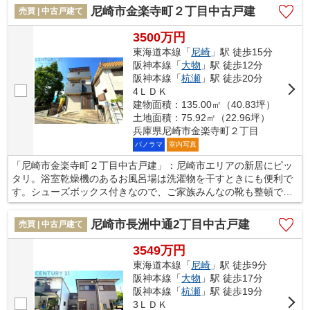
さい。お住まいが変われば、生活が変わります。当社では、より
尼崎市金楽寺町２丁目中古戸建
売買 | 中古戸建て
よい生活を送るためのお手伝いを致します。ぜひご利用ください
ませ。
3500万円
東海道本線「
尼崎
」駅 徒歩15分
阪神本線「
大物
」駅 徒歩12分
阪神本線「
杭瀬
」駅 徒歩20分
4ＬＤＫ
建物面積：135.00㎡（40.83坪）
土地面積：75.92㎡（22.96坪）
兵庫県尼崎市金楽寺町２丁目
パノラマ
室内写真
「尼崎市金楽寺町２丁目中古戸建」：尼崎市エリアの新居にピッ
タリ。浴室乾燥機のあるお風呂場は洗濯物を干すときにも便利で
す。シューズボックス付きなので、ご家族みんなの靴も整頓でき
ます。押入れもついておりますので、布団などの収納スペースに
も困りません。当社では、尼崎市エリアや東海道本線尼崎付近で
尼崎市長洲中通2丁目中古戸建
売買 | 中古戸建て
の一戸建て情報をご紹介致します。まずはお気軽にお問い合わせ
下さい。
3549万円
東海道本線「
尼崎
」駅 徒歩9分
阪神本線「
大物
」駅 徒歩17分
阪神本線「
杭瀬
」駅 徒歩19分
3ＬＤＫ