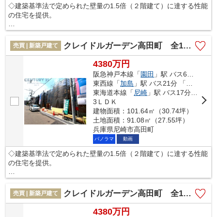
◇建築基準法で定められた壁量の1.5倍（２階建て）に達する性能
す。
の住宅を提供。
◇さらにその耐久性を上げる制震装置(SAFE365)を採用。震度６
強の揺れを最大６７％低減。
クレイドルガーデン高田町 全15区画
売買 | 新築戸建て
◇その制震装置を搭載することで、制震住宅のコストを下げるこ
4380万円
ともできました。
阪急神戸本線「
園田
」駅 バス6分 「遊女塚」 停歩3分
東西線「
加島
」駅 バス21分 「遊女塚」 停歩3分
◇地震の揺れに耐える「耐震性能」と揺れを抑えて住宅へのダメ
東海道本線「
尼崎
」駅 バス17分 「遊女塚」 停歩3分
ージを軽減する「制震性能」を兼ね備えた建売住宅ブランド
3ＬＤＫ
「QUIE」 。
建物面積：101.64㎡（30.74坪）
◇安心の土台づくり１００％ベタ基礎へのこだわりや構造体を傷
土地面積：91.08㎡（27.55坪）
めにくい工法を採用し、安心の住まいを提供します。
兵庫県尼崎市高田町
パノラマ
動画
本掲載の設備写真は同仕様の施工例写真につき本件とは異なりま
◇建築基準法で定められた壁量の1.5倍（２階建て）に達する性能
す。
の住宅を提供。
◇さらにその耐久性を上げる制震装置(SAFE365)を採用。震度６
強の揺れを最大６７％低減。
クレイドルガーデン高田町 全15区画
売買 | 新築戸建て
◇その制震装置を搭載することで、制震住宅のコストを下げるこ
4380万円
ともできました。