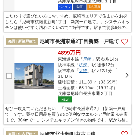
兵庫県尼崎市杭瀬北新町１丁目
パノラマ
動画
室内写真
こだわりで選びたい方におすすめ。尼崎市エリアで住まいをお探
しなら「尼崎市杭瀬北新町1丁目 新築一戸建て」。システムキッ
チンは使いやすく汚れにくいのでご好評です。駅まで徒歩6分の物
件です。室内環境まで左右する基礎は、強靭なベタ基礎となって
おります。尼崎市の阪神本線杭瀬周辺でなら、きっと充実した暮
尼崎市長洲東通2丁目新築一戸建て
売買 | 新築戸建て
らしが送れるでしょう。この機会にマイホームをお求めくださ
い。
4899万円
東海道本線「
尼崎
」駅 徒歩14分
阪神本線「
杭瀬
」駅 徒歩12分
阪神本線「
大物
」駅 バス1分 「社協会館」 停歩17分
3ＬＤＫ
建物面積：111.39㎡（33.69坪）
土地面積：65.19㎡（19.71坪）
兵庫県尼崎市長洲東通２丁目
NEW
ぜひ一度見ていただきたい、「尼崎市長洲東通2丁目新築一戸建
て」です。薬や日用品を買うのに便利なウエルシア尼崎常光寺店
まで、364mです。システムキッチン付きの物件です。駅から徒歩
14分に位置する物件です。東海道本線尼崎周辺の住まい探しはお
任せください。不動産情報だけではなく、地域情報についてのご
尼崎市北大物町中古戸建
売買 | 中古戸建て