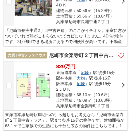
4ＤＫ
建物面積：50.56㎡（15.29坪）
土地面積：59.66㎡（18.04坪）
兵庫県尼崎市長洲中通２丁目
「尼崎市長洲中通2丁目中古戸建」のここがイチオシ。浴室に窓が
ついていれば熱がこもらないのでカビになりません。4DKの物件
です。2駅利用できる場所にあるので利便性が高いです。不動産を
購入するなら、住環境は非常に重視するべき点です。尼崎市は住
み良い環境が整っているので、不動産を購入するにはお勧めの地
尼崎市金楽寺町２丁目中古テラス
売買 | 中古テラスハウス
域ですよ。
820万円
東海道本線「
尼崎
」駅 徒歩15分
阪神本線「
大物
」駅 徒歩15分
阪神本線「
尼崎
」駅 徒歩19分
2ＬＤＫ
建物面積：68.10㎡（20.6坪）
土地面積：45.09㎡（13.63坪）
兵庫県尼崎市金楽寺町２丁目
東海道本線尼崎駅周辺への引っ越しをお考えなら「尼崎市金楽寺
町２丁目中古テラス」。駅まで徒歩15分の物件です。建物面積が
68.1㎡でご家族での生活にも十分な広さの物件はこちらです。12