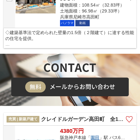
建物面積：108.54㎡（32.83坪）
◇安心の土台づくり１００％ベタ基礎へのこだわりや構造体を傷
土地面積：96.98㎡（29.33坪）
めにくい工法を採用し、安心の住まいを提供します。
兵庫県尼崎市高田町
パノラマ
動画
本掲載の設備写真は同仕様の施工例写真につき本件とは異なりま
◇建築基準法で定められた壁量の1.5倍（２階建て）に達する性能
す。
の住宅を提供。
◇さらにその耐久性を上げる制震装置(SAFE365)を採用。震度６
強の揺れを最大６７％低減。
◇その制震装置を搭載することで、制震住宅のコストを下げるこ
ともできました。
◇地震の揺れに耐える「耐震性能」と揺れを抑えて住宅へのダメ
ージを軽減する「制震性能」を兼ね備えた建売住宅ブランド
「QUIE」 。
◇安心の土台づくり１００％ベタ基礎へのこだわりや構造体を傷
めにくい工法を採用し、安心の住まいを提供します。
クレイドルガーデン高田町 全15区画
売買 | 新築戸建て
本掲載の設備写真は同仕様の施工例写真につき本件とは異なりま
す。
4380万円
阪急神戸本線「
園田
」駅 バス6分 「遊女塚」 停歩3分