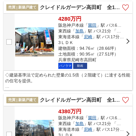
い暮らしを。快適なお住まいを見つけて、新しい生活をスタート
クレイドルガーデン高田町 全15区画
売買 | 新築戸建て
させましょう。これから先のあなたの生活を豊かにする不動産に
出会えます。ぜひご検討ください。
4280万円
阪急神戸本線「
園田
」駅 バス6分 「遊女塚」 停歩3分
東西線「
加島
」駅 バス21分 「遊女塚」 停歩3分
東海道本線「
尼崎
」駅 バス17分 「遊女塚」 停歩3分
3ＬＤＫ
建物面積：94.76㎡（28.66坪）
土地面積：90.95㎡（27.51坪）
兵庫県尼崎市高田町
パノラマ
動画
◇建築基準法で定められた壁量の1.5倍（２階建て）に達する性能
の住宅を提供。
◇さらにその耐久性を上げる制震装置(SAFE365)を採用。震度６
強の揺れを最大６７％低減。
クレイドルガーデン高田町 全15区画
売買 | 新築戸建て
◇その制震装置を搭載することで、制震住宅のコストを下げるこ
4380万円
ともできました。
阪急神戸本線「
園田
」駅 バス6分 「遊女塚」 停歩3分
東西線「
加島
」駅 バス21分 「遊女塚」 停歩3分
◇地震の揺れに耐える「耐震性能」と揺れを抑えて住宅へのダメ
東海道本線「
尼崎
」駅 バス17分 「遊女塚」 停歩3分
ージを軽減する「制震性能」を兼ね備えた建売住宅ブランド
3ＬＤＫ
「QUIE」 。