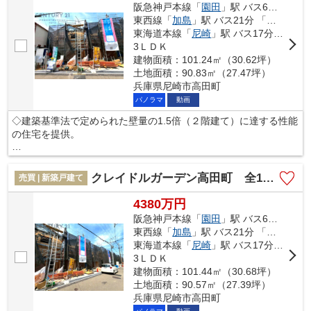
阪急神戸本線「
園田
」駅 バス6分 「遊女塚」 停歩3分
東西線「
加島
」駅 バス21分 「遊女塚」 停歩3分
◇地震の揺れに耐える「耐震性能」と揺れを抑えて住宅へのダメ
東海道本線「
尼崎
」駅 バス17分 「遊女塚」 停歩3分
ージを軽減する「制震性能」を兼ね備えた建売住宅ブランド
3ＬＤＫ
「QUIE」 。
建物面積：101.24㎡（30.62坪）
◇安心の土台づくり１００％ベタ基礎へのこだわりや構造体を傷
土地面積：90.83㎡（27.47坪）
めにくい工法を採用し、安心の住まいを提供します。
兵庫県尼崎市高田町
パノラマ
動画
本掲載の設備写真は同仕様の施工例写真につき本件とは異なりま
◇建築基準法で定められた壁量の1.5倍（２階建て）に達する性能
す。
の住宅を提供。
◇さらにその耐久性を上げる制震装置(SAFE365)を採用。震度６
強の揺れを最大６７％低減。
クレイドルガーデン高田町 全15区画
売買 | 新築戸建て
◇その制震装置を搭載することで、制震住宅のコストを下げるこ
4380万円
ともできました。
阪急神戸本線「
園田
」駅 バス6分 「遊女塚」 停歩3分
東西線「
加島
」駅 バス21分 「遊女塚」 停歩3分
◇地震の揺れに耐える「耐震性能」と揺れを抑えて住宅へのダメ
東海道本線「
尼崎
」駅 バス17分 「遊女塚」 停歩3分
ージを軽減する「制震性能」を兼ね備えた建売住宅ブランド
3ＬＤＫ
「QUIE」 。
建物面積：101.44㎡（30.68坪）
◇安心の土台づくり１００％ベタ基礎へのこだわりや構造体を傷
土地面積：90.57㎡（27.39坪）
めにくい工法を採用し、安心の住まいを提供します。
兵庫県尼崎市高田町