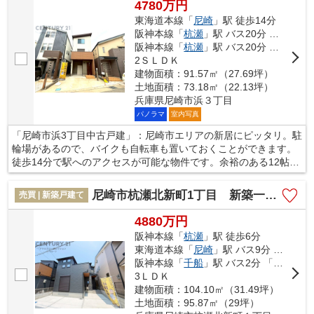
4780万円
ともできました。
東海道本線「
尼崎
」駅 徒歩14分
阪神本線「
杭瀬
」駅 バス20分 「浜（兵庫県）」 停歩5分
◇地震の揺れに耐える「耐震性能」と揺れを抑えて住宅へのダメ
阪神本線「
杭瀬
」駅 バス20分 「浜（兵庫県）」 停歩5分
ージを軽減する「制震性能」を兼ね備えた建売住宅ブランド
2ＳＬＤＫ
「QUIE」 。
建物面積：91.57㎡（27.69坪）
◇安心の土台づくり１００％ベタ基礎へのこだわりや構造体を傷
土地面積：73.18㎡（22.13坪）
めにくい工法を採用し、安心の住まいを提供します。
兵庫県尼崎市浜３丁目
パノラマ
室内写真
本掲載の設備写真は同仕様の施工例写真につき本件とは異なりま
「尼崎市浜3丁目中古戸建」：尼崎市エリアの新居にピッタリ。駐
す。
輪場があるので、バイクも自転車も置いておくことができます。
徒歩14分で駅へのアクセスが可能な物件です。余裕のある12帖以
上のLDKで、リラックスしてお過ごしいただけます。尼崎市にあ
る一戸建てのお問い合わせは、当社が承っております。マイホー
尼崎市杭瀬北新町1丁目 新築一戸建て
売買 | 新築戸建て
ムの購入を検討しているお客様のサポートを致します。
4880万円
阪神本線「
杭瀬
」駅 徒歩6分
東海道本線「
尼崎
」駅 バス9分 「杭瀬団地」 停歩4分
阪神本線「
千船
」駅 バス2分 「佃（大阪市）」 停歩13分
3ＬＤＫ
建物面積：104.10㎡（31.49坪）
土地面積：95.87㎡（29坪）