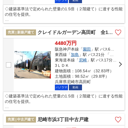
パノラマ
動画
本掲載の設備写真は同仕様の施工例写真につき本件とは異なりま
◇建築基準法で定められた壁量の1.5倍（２階建て）に達する性能
す。
の住宅を提供。
◇さらにその耐久性を上げる制震装置(SAFE365)を採用。震度６
強の揺れを最大６７％低減。
クレイドルガーデン高田町 全15区画
売買 | 新築戸建て
◇その制震装置を搭載することで、制震住宅のコストを下げるこ
4480万円
ともできました。
阪急神戸本線「
園田
」駅 バス6分 「遊女塚」 停歩3分
東西線「
加島
」駅 バス21分 「遊女塚」 停歩3分
◇地震の揺れに耐える「耐震性能」と揺れを抑えて住宅へのダメ
東海道本線「
尼崎
」駅 バス17分 「遊女塚」 停歩3分
ージを軽減する「制震性能」を兼ね備えた建売住宅ブランド
3ＬＤＫ
「QUIE」 。
建物面積：108.54㎡（32.83坪）
◇安心の土台づくり１００％ベタ基礎へのこだわりや構造体を傷
土地面積：98.52㎡（29.8坪）
めにくい工法を採用し、安心の住まいを提供します。
兵庫県尼崎市高田町
パノラマ
動画
本掲載の設備写真は同仕様の施工例写真につき本件とは異なりま
◇建築基準法で定められた壁量の1.5倍（２階建て）に達する性能
す。
の住宅を提供。
◇さらにその耐久性を上げる制震装置(SAFE365)を採用。震度６
強の揺れを最大６７％低減。
尼崎市浜3丁目中古戸建
売買 | 中古戸建て
◇その制震装置を搭載することで、制震住宅のコストを下げるこ