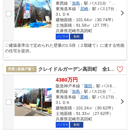
東西線「
加島
」駅 バス21分 「遊女塚」 停歩3分
東海道本線「
尼崎
」駅 バス17分 「遊女塚」 停歩3分
3ＬＤＫ
建物面積：101.64㎡（30.74坪）
土地面積：91.58㎡（27.7坪）
兵庫県尼崎市高田町
パノラマ
動画
◇建築基準法で定められた壁量の1.5倍（２階建て）に達する性能
の住宅を提供。
◇さらにその耐久性を上げる制震装置(SAFE365)を採用。震度６
強の揺れを最大６７％低減。
クレイドルガーデン高田町 全15区画
売買 | 新築戸建て
◇その制震装置を搭載することで、制震住宅のコストを下げるこ
4380万円
ともできました。
阪急神戸本線「
園田
」駅 バス6分 「遊女塚」 停歩3分
東西線「
加島
」駅 バス21分 「遊女塚」 停歩3分
◇地震の揺れに耐える「耐震性能」と揺れを抑えて住宅へのダメ
東海道本線「
尼崎
」駅 バス17分 「遊女塚」 停歩3分
ージを軽減する「制震性能」を兼ね備えた建売住宅ブランド
3ＬＤＫ
「QUIE」 。
建物面積：101.24㎡（30.62坪）
◇安心の土台づくり１００％ベタ基礎へのこだわりや構造体を傷
土地面積：91.33㎡（27.62坪）
めにくい工法を採用し、安心の住まいを提供します。
兵庫県尼崎市高田町
パノラマ
動画
本掲載の設備写真は同仕様の施工例写真につき本件とは異なりま