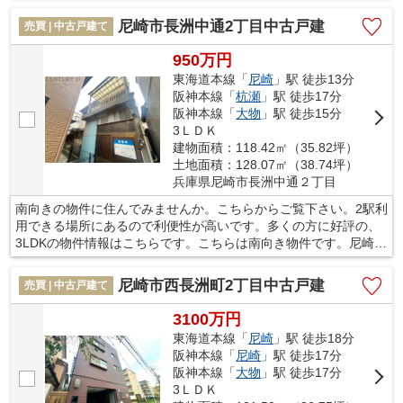
帖以上あるLDKで、家事をしながらも家族との時間を楽しめま
す。尼崎市エリアと東海道本線尼崎付近の不動産探しなら、当社
尼崎市長洲中通2丁目中古戸建
売買 | 中古戸建て
がオススメです。当社でなら、きっとお客様のご希望に合った一
戸建てが見つかるでしょう。
950万円
東海道本線「
尼崎
」駅 徒歩13分
阪神本線「
杭瀬
」駅 徒歩17分
阪神本線「
大物
」駅 徒歩15分
3ＬＤＫ
建物面積：118.42㎡（35.82坪）
土地面積：128.07㎡（38.74坪）
兵庫県尼崎市長洲中通２丁目
南向きの物件に住んでみませんか。こちらからご覧下さい。2駅利
用できる場所にあるので利便性が高いです。多くの方に好評の、
3LDKの物件情報はこちらです。こちらは南向き物件です。尼崎市
にある一戸建てのお問い合わせは、当社が承っております。マイ
ホームの購入を検討しているお客様のサポートを致します。
尼崎市西長洲町2丁目中古戸建
売買 | 中古戸建て
3100万円
東海道本線「
尼崎
」駅 徒歩18分
阪神本線「
尼崎
」駅 徒歩17分
阪神本線「
大物
」駅 徒歩17分
3ＬＤＫ