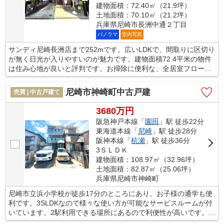
建物面積：72.40㎡（21.9坪）
土地面積：70.10㎡（21.2坪）
兵庫県尼崎市長洲中通２丁目
パノラマ
室内写真
サンディ尼崎長洲店まで252mです。広いLDKで、間取りに区切り
が無く日光が入りやすいのが魅力です。建物面積72.4平米の物件
は住み心地が良いと評判です。お掃除に便利な、全居室フローリ
ングのお住まいです。不動産の購入をご検討しているのであれ
ば、不動産情報を豊富に取り扱っている当社にお任せ下さい。今
尼崎市神崎町中古戸建
売買 | 中古戸建て
までよりも快適に暮らせるよう、ご希望に沿った不動産のご紹介
をさせていただきます。
3680万円
阪急神戸本線「
園田
」駅 徒歩22分
東海道本線「
尼崎
」駅 徒歩28分
阪神本線「
杭瀬
」駅 徒歩36分
3ＳＬＤＫ
建物面積：108.97㎡（32.96坪）
土地面積：82.87㎡（25.06坪）
兵庫県尼崎市神崎町
尼崎市立浜小学校が徒歩17分のところにあり、お子様の通学も便
利です。3SLDKなので様々な使い方が可能なサービスルームが付
いています。2駅利用できる場所にあるので利便性が高いです。子
供が汚しても大丈夫、ご家族にお勧めの中古の戸建て物件で新し