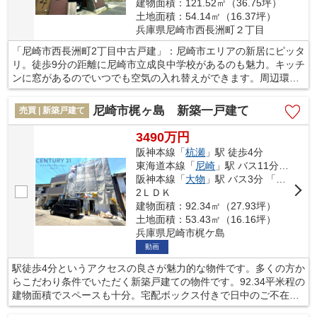
建物面積：121.52㎡（36.75坪）
土地面積：54.14㎡（16.37坪）
兵庫県尼崎市西長洲町２丁目
「尼崎市西長洲町2丁目中古戸建」：尼崎市エリアの新居にピッタ
リ。徒歩9分の距離に尼崎市立成良中学校があるのも魅力。キッチ
ンに窓があるのでいつでも空気の入れ替えができます。周辺環境
も充実している中古の戸建て物件です。尼崎市の東海道本線尼崎
周辺に新しい住まいをお求めの方は、当社スタッフまでお声かけ
尼崎市梶ヶ島 新築一戸建て
売買 | 新築戸建て
下さい。お客様に適した一戸建てをご紹介致します。
3490万円
阪神本線「
杭瀬
」駅 徒歩4分
東海道本線「
尼崎
」駅 バス11分 「阪神杭瀬」 停歩5分
阪神本線「
大物
」駅 バス3分 「阪神杭瀬駅北」 停歩6分
2ＬＤＫ
建物面積：92.34㎡（27.93坪）
土地面積：53.43㎡（16.16坪）
兵庫県尼崎市梶ケ島
動画
駅徒歩4分というアクセスの良さが魅力的な物件です。多くの方か
らこだわり条件でいただく新築戸建ての物件です。92.34平米程の
建物面積でスペースも十分。宅配ボックス付きで日中のご不在時
も荷物を受け取れます。不動産をお探しなら、当社にお任せくだ