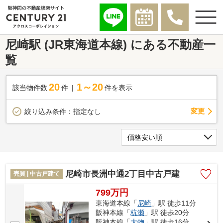
尼崎駅 (JR東海道本線) にある不動産一
覧
20
1～20
該当物件数
件
件を表示
変更
絞り込み条件：
指定なし
尼崎市長洲中通2丁目中古戸建
売買 | 中古戸建て
799万円
東海道本線「
尼崎
」駅 徒歩11分
阪神本線「
杭瀬
」駅 徒歩20分
阪神本線「
大物
」駅 徒歩16分