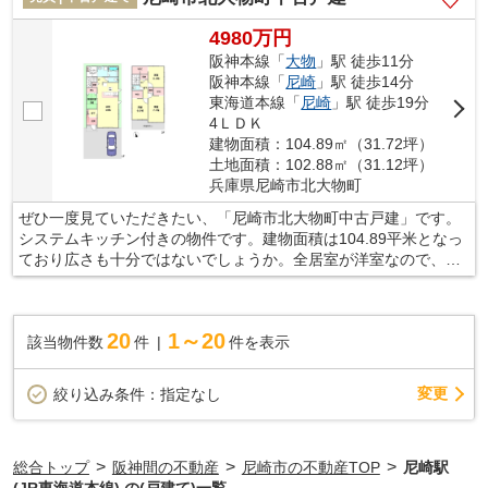
質問なども承っております。
4980万円
阪神本線「
大物
」駅 徒歩11分
阪神本線「
尼崎
」駅 徒歩14分
東海道本線「
尼崎
」駅 徒歩19分
4ＬＤＫ
建物面積：104.89㎡（31.72坪）
土地面積：102.88㎡（31.12坪）
兵庫県尼崎市北大物町
ぜひ一度見ていただきたい、「尼崎市北大物町中古戸建」です。
システムキッチン付きの物件です。建物面積は104.89平米となっ
ており広さも十分ではないでしょうか。全居室が洋室なので、お
掃除の手間も省くことができます。実りある充実した生活が出来
るお住まいを探すなら、当社にお任せください。住まいが変われ
ば、人生が変わります。ぜひご検討ください。
20
1～20
該当物件数
件
件を表示
変更
絞り込み条件：
指定なし
>
>
>
総合トップ
阪神間の不動産
尼崎市の不動産TOP
尼崎駅