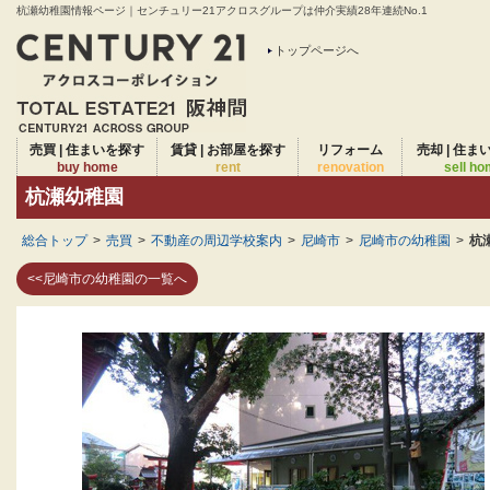
杭瀬幼稚園情報ページ｜センチュリー21アクロスグループは仲介実績28年連続No.1
トップページへ
売買 | 住まいを探す
賃貸 | お部屋を探す
リフォーム
売却 | 住ま
buy home
rent
renovation
sell h
杭瀬幼稚園
総合トップ
>
売買
>
不動産の周辺学校案内
>
尼崎市
>
尼崎市の幼稚園
>
杭
<<尼崎市の幼稚園の一覧へ