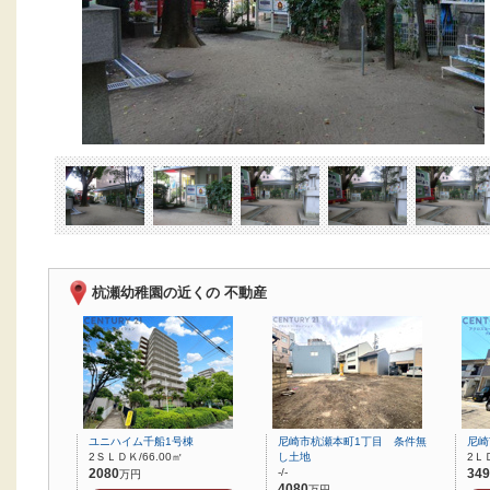
杭瀬幼稚園の近くの 不動産
ユニハイム千船1号棟
尼崎市杭瀬本町1丁目 条件無
尼崎
2ＳＬＤＫ/66.00㎡
し土地
2ＬＤ
2080
-/-
349
万円
4080
万円