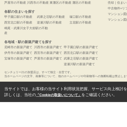
芦屋市の不動産
川西市の不動産
東灘区の不動産
灘区の不動産
売却｜住まい
中古物件×リ
各駅の住まいを探す
マンション図
甲子園口駅の不動産
武庫之荘駅の不動産
塚口駅の不動産
マンション図
西宮北口駅の不動産
逆瀬川駅の不動産
立花駅の不動産
鳴尾・武庫川女子大前駅の不動
産
各地域・駅の新築戸建てを探す
尼崎市の新築戸建て
川西市の新築戸建て
甲子園口駅の新築戸建て
伊丹市の新築戸建て
西宮市の新築戸建て
西宮北口駅の新築戸建て
宝塚市の新築戸建て
芦屋市の新築戸建て
武庫之荘駅の新築戸建て
逆瀬川駅の新築戸建て
センチュリー21の加盟店は、すべて独立・自営です。
当ホームページの文字、画像等について、他のホームページや印刷物等への無断転載は禁止しま
当サイトでは、お客様の当サイト利用状況把握、サービス向上検討を目
詳しくは、当社の
をご確認ください。
「Cookieの取扱いについて」