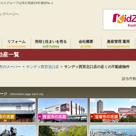
スグループは仲介実績28年連続No.1
ップページへ
リフォーム
売却 | 住まいを売る
会社概要
資産管理 運用
renovation
sell home
profile
management
動産一覧
市のスーパー
>
サンディ西宮北口店
>
サンディ西宮北口店の近くの不動産物件
該当件
ージ
information page each city