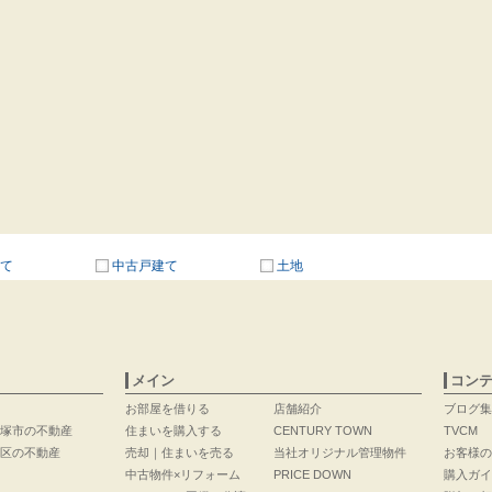
て
中古戸建て
土地
メイン
コン
お部屋を借りる
店舗紹介
ブログ集
塚市の不動産
住まいを購入する
CENTURY TOWN
TVCM
区の不動産
売却｜住まいを売る
当社オリジナル管理物件
お客様の
中古物件×リフォーム
PRICE DOWN
購入ガイ