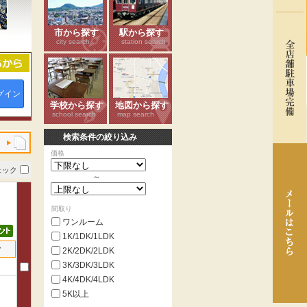
市から探す
駅から探す
city search
station search
グイン
学校から探す
地図から探す
school search
map search
検索条件の絞り込み
価格
ェック
～
間取り
ワンルーム
1K/1DK/1LDK
せ
2K/2DK/2LDK
3K/3DK/3LDK
4K/4DK/4LDK
5K以上