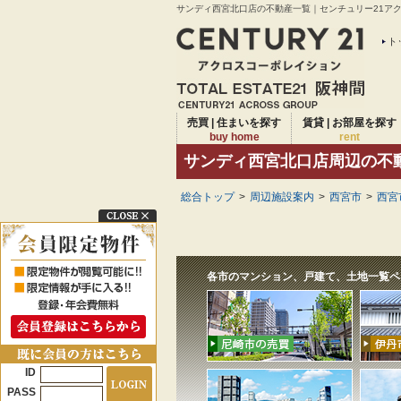
サンディ西宮北口店の不動産一覧｜センチュリー21アクロ
ト
売買 | 住まいを探す
賃貸 | お部屋を探す
buy home
rent
サンディ西宮北口店周辺の不
総合トップ
>
周辺施設案内
>
西宮市
>
西宮
各市のマンション、戸建て、土地一覧ペ
ID
PASS