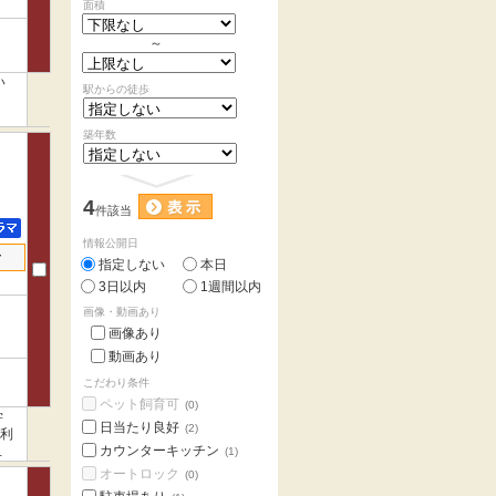
面積
～
い
駅からの徒歩
築年数
4
件該当
情報公開日
せ
指定しない
本日
3日以内
1週間以内
画像・動画あり
画像あり
動画あり
こだわり条件
ペット飼育可
(0)
学
日当たり良好
(2)
の利
カウンターキッチン
合
(1)
オートロック
(0)