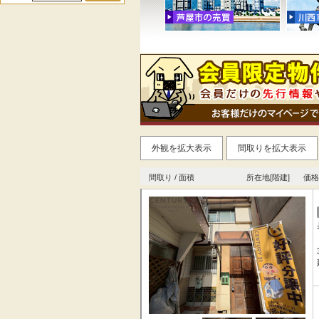
外観を拡大表示
間取りを拡大表示
間取り / 面積
所在地[階建]
価格