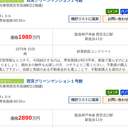
西宮グリーンマンション１号館
中古マンション
兵庫県西宮市高畑町[11階建]
3ＬＤＫ
検討リストに追加
お問い合わ
専有面積:60.50㎡
阪急神戸本線 西宮北口駅
1980
価格
万円
駅徒歩11分
1975年 10月
鉄骨鉄筋コンクリート
南
室情報ならコチラ。今回紹介するのは、専有面積が60.5平米。家族で暮らすのに
を送りましょう。南向きの物件をお探しの方、コチラよりご覧ください。不動産の購入
選んで下さい。信頼と実績のある不動産会社を選ぶことで、不動産購入を成功させ
西宮グリーンマンション１号館
中古マンション
兵庫県西宮市高畑町[11階建]
3ＬＤＫ
検討リストに追加
お問い合わ
専有面積:60.50㎡
阪急神戸本線 西宮北口駅
2890
価格
万円
駅徒歩11分