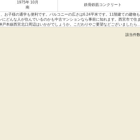
1975年 10月
鉄骨鉄筋コンクリート
南
、お子様の通学も便利です。バルコニーの広さは6.24平米です。11階建ての建物
ンにどんな人が住んでいるのかも中古マンションなら事前に知れます。西宮市で住
神戸本線西宮北口周辺はいかがでしょうか。こだわりやご要望などございましたら
該当件