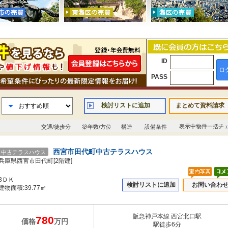
ID
ロ
PASS
検討リストに追加
まとめて資料請求
表示中物件一括チ
交通/徒歩分
築年数/方位
構造
設備条件
西宮市田代町中古テラスハウス
中古テラスハウス
兵庫県西宮市田代町[2階建]
3ＤＫ
検討リストに追加
お問い合わ
建物面積:39.77㎡
阪急神戸本線 西宮北口駅
780
価格
万円
駅徒歩6分