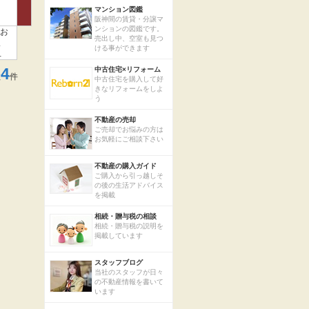
マンション図鑑
阪神間の賃貸・分譲マ
ンションの図鑑です。
もお
売出し中、空室も見つ
ま
ける事ができます
、
4
中古住宅×リフォーム
数
件
中古住宅を購入して好
きなリフォームをしよ
う
不動産の売却
ご売却でお悩みの方は
お気軽にご相談下さい
不動産の購入ガイド
ご購入から引っ越しそ
の後の生活アドバイス
を掲載
相続・贈与税の相談
相続・贈与税の説明を
掲載しています
スタッフブログ
当社のスタッフが日々
の不動産情報を書いて
います