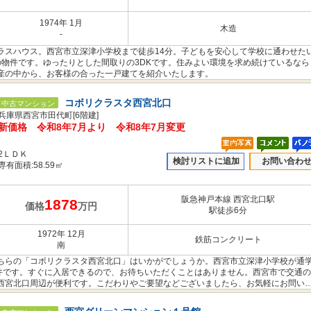
1974年 1月
木造
-
ラスハウス。西宮市立深津小学校まで徒歩14分。子どもを安心して学校に通わせた
の物件です。ゆったりとした間取りの3DKです。住みよい環境を求め続けているなら
産の中から、お客様の合った一戸建てを紹介いたします。
コボリクラスタ西宮北口
中古マンション
兵庫県西宮市田代町[6階建]
新価格 令和8年7月より 令和8年7月変更
2ＬＤＫ
検討リストに追加
お問い合わ
専有面積:58.59㎡
阪急神戸本線 西宮北口駅
1878
価格
万円
駅徒歩6分
1972年 12月
鉄筋コンクリート
南
ちらの「コボリクラスタ西宮北口」はいかがでしょうか。西宮市立深津小学校が通
物件です。すぐに入居できるので、お待ちいただくことはありません。西宮市で交通
西宮北口周辺が便利です。こだわりやご要望などございましたら、お気軽にお問い