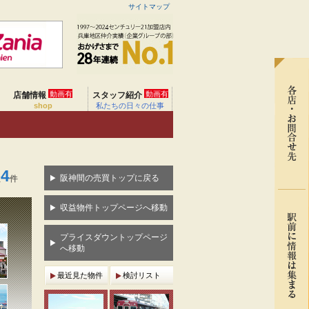
サイトマップ
動画有
動画有
店舗情報
スタッフ紹介
shop
私たちの日々の仕事
4
阪神間の売買トップに戻る
数
件
収益物件トップページへ移動
プライスダウントップページ
へ移動
最近見た物件
検討リスト