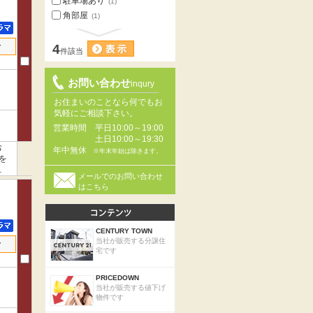
駐車場あり
(1)
角部屋
(1)
せ
4
件該当
お問い合わせ
inqury
お住まいのことなら何でもお
気軽にご相談下さい。
営業時間
平日10:00～19:00
土日10:00～19:30
お
年中無休
※年末年始は除きます。
を
る
メールでのお問い合わせ
はこちら
CENTURY TOWN
当社が販売する分譲住
せ
宅です
PRICEDOWN
当社が販売する値下げ
物件です