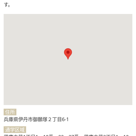
す。
住所
兵庫県伊丹市御願塚２丁目6-1
通学区域