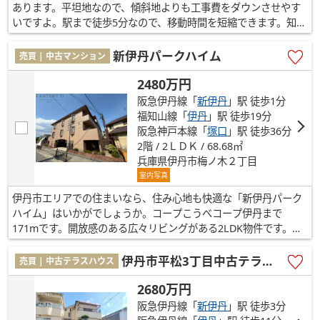
あります。平坦地なので、傾斜地よりも工事費をダウンさせやす
いですよ。駅まで徒歩5分なので、移動時間を短縮できます。知識
と経験豊富な当社スタッフが、あなたのマイホームの夢を叶える
お手伝いをいたします。ぜひあなたの住まいに求める条件をお聞
新伊丹パークハイム
売買 | 中古マンション
かせください。ご連絡をお待ちしております。
2480万円
阪急伊丹線「
新伊丹
」駅 徒歩1分
福知山線「
伊丹
」駅 徒歩19分
阪急神戸本線「
塚口
」駅 徒歩36分
2階 / 2ＬＤＫ / 68.68㎡
兵庫県伊丹市梅ノ木２丁目
室内写真
伊丹市エリアでの住まいなら、住み心地も快適な「新伊丹パーク
ハイム」はいかがでしょうか。コープこうべコープ伊丹まで
171mです。開放感のある広々リビングがある2LDK物件です。追
焚機能設置の浴室なので翌日の入浴にも利便性が高いです。阪急
伊丹線新伊丹周辺なら、通勤や通学においてあまり不便さを感じ
伊丹市平松3丁目中古テラスハウス
売買 | 中古テラスハウス
ないでしょう。さらにご希望の条件があれば、当社にお聞かせ下
2680万円
さい。
阪急伊丹線「
新伊丹
」駅 徒歩3分