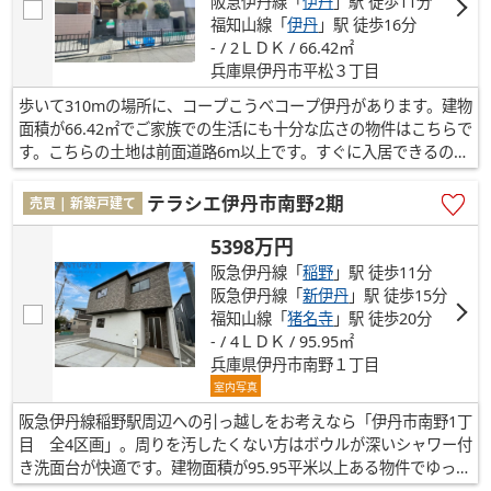
阪急伊丹線「
伊丹
」駅 徒歩11分
福知山線「
伊丹
」駅 徒歩16分
- / 2ＬＤＫ / 66.42㎡
兵庫県伊丹市平松３丁目
歩いて310mの場所に、コープこうべコープ伊丹があります。建物
面積が66.42㎡でご家族での生活にも十分な広さの物件はこちらで
す。こちらの土地は前面道路6m以上です。すぐに入居できるの
で、お待ちいただくことはありません。伊丹市エリアや阪急伊丹
線新伊丹付近で、お客様のご希望条件に合った一戸建てをご紹介
テラシエ伊丹市南野2期
売買 | 新築戸建て
します。まずはお問い合わせください。
5398万円
阪急伊丹線「
稲野
」駅 徒歩11分
阪急伊丹線「
新伊丹
」駅 徒歩15分
福知山線「
猪名寺
」駅 徒歩20分
- / 4ＬＤＫ / 95.95㎡
兵庫県伊丹市南野１丁目
室内写真
阪急伊丹線稲野駅周辺への引っ越しをお考えなら「伊丹市南野1丁
目 全4区画」。周りを汚したくない方はボウルが深いシャワー付
き洗面台が快適です。建物面積が95.95平米以上ある物件でゆった
りと生活したい方にいかがでしょうか。駅から徒歩11分の物件で