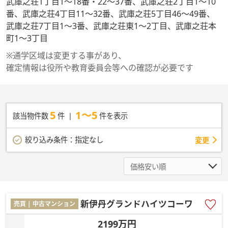
武庫之荘1丁目1～18番・22～37番、武庫之荘2丁目1～10
番、武庫之荘4丁目11～32番、武庫之荘5丁目46～49番、
武庫之荘7丁目1～3番、武庫之荘東1～2丁目、武庫之荘本
町1～3丁目
※通学区域は変更する事があり、
確定情報は役所や教育委員会等への確認が必要です
5
1～5
該当物件数
件
件を表示
絞り込み条件：
指定なし
変更
新伊丹グランドハイツコーワ
売買 | 中古マンション
2199万円