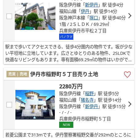
阪急伊丹線「
新伊丹
」駅 徒歩4分
福知山線「
伊丹
」駅 徒歩14分
阪急神戸本線「
塚口
」駅 徒歩40分
1階 / 2ＳＬＤＫ / 69.29㎡
兵庫県伊丹市平松２丁目
パノラマ
駅まで歩いてアクセスできる、徒歩4分圏内の物件です。坂が少な
い平坦地に立地しています。広さとゆとりのある物件、2SLDKで
快適なリビングもあります。専有面積69.29㎡の物件はいかがです
か。伊丹市で交通の利便性の高い暮らしをするなら、阪急伊丹線
新伊丹周辺が便利です。こだわりやご要望などございましたら、
伊丹市稲野町５丁目売り土地
売買 | 売地
お気軽にお問い合わせください。
2280万円
阪急伊丹線「
稲野
」駅 徒歩5分
福知山線「
猪名寺
」駅 徒歩14分
阪急伊丹線「
新伊丹
」駅 徒歩15分
- / - / -
兵庫県伊丹市稲野町５丁目
NEW
若菱公園まで313mです。伊丹警察署稲野交番が292mのところに