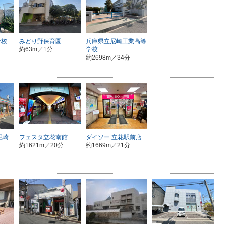
学校
みどり野保育園
兵庫県立尼崎工業高等
約63m／1分
学校
約2698m／34分
尼崎
フェスタ立花南館
ダイソー 立花駅前店
約1621m／20分
約1669m／21分