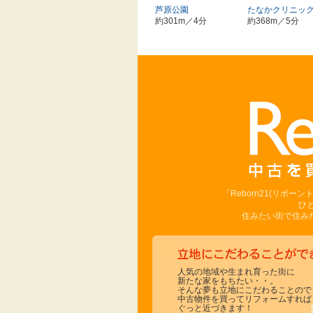
芦原公園
たなかクリニッ
約301m／4分
約368m／5分
「Reborn21(リボ
ひ
住みたい街で住みた
人気の地域や生まれ育った街に
新たな家をもちたい・・。
そんな夢も立地にこだわることので
中古物件を買ってリフォームすれば
ぐっと近づきます！