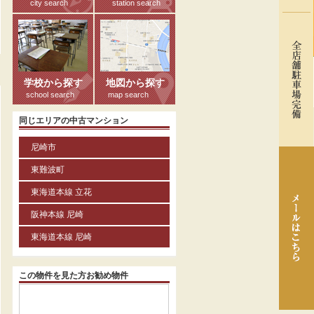
city search
station search
る
学校から探す
地図から探す
school search
map search
同じエリアの中古マンション
尼崎市
東難波町
東海道本線 立花
阪神本線 尼崎
東海道本線 尼崎
この物件を見た方お勧め物件