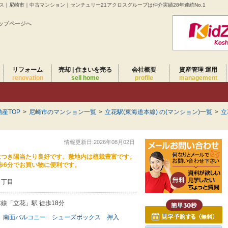
ス｜尼崎市｜中古マンション｜センチュリー21アクロスグループは仲介実績28年連続No.1
ップページへ
リフォーム
売却 | 住まいを売る
会社概要
資産管理 運用
renovation
sell home
profile
management
産TOP
>
尼崎市のマンション一覧
>
立花駅(東海道本線) の(マンション)一覧
>
立
情報更新日:2026年08月02日
につき陽当たり良好です。敷地内は植栽豊富です。
で徒歩6分でお買い物に便利です。
１丁目
線「立花」駅 徒歩18分
南面バルコニー
シューズボックス
押入