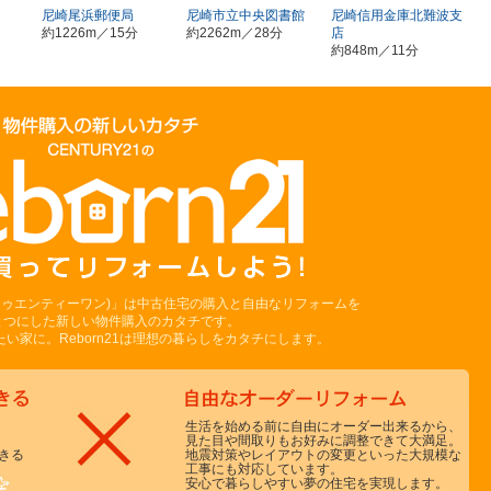
ク
尼崎尾浜郵便局
尼崎市立中央図書館
尼崎信用金庫北難波支
約1226m／15分
約2262m／28分
店
約848m／11分
ーントゥエンティーワン)」は中古住宅の購入と自由なリフォームを
とつにした新しい物件購入のカタチです。
い家に。Reborn21は理想の暮らしをカタチにします。
生活を始める前に自由にオーダー出来るから、
見た目や間取りもお好みに調整できて大満足。
きる
地震対策やレイアウトの変更といった大規模な
工事にも対応しています。
安心で暮らしやすい夢の住宅を実現します。