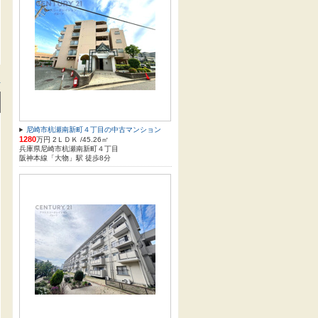
方
尼崎市杭瀬南新町４丁目の中古マンション
1280
万円 2ＬＤＫ /45.26㎡
兵庫県尼崎市杭瀬南新町４丁目
阪神本線「大物」駅 徒歩8分