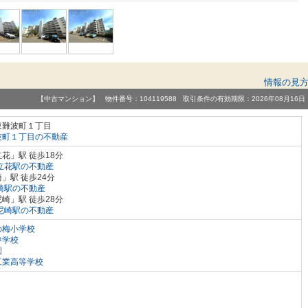
情報の見
【中古マンション】 物件番号：104119588 取引条件の有効期限：2026年08月16日
東難波町１丁目
波町１丁目の不動産
花」駅 徒歩18分
立花駅の不動産
」駅 徒歩24分
崎駅の不動産
崎」駅 徒歩28分
尼崎駅の不動産
の梅小学校
中学校
園
工業高等学校