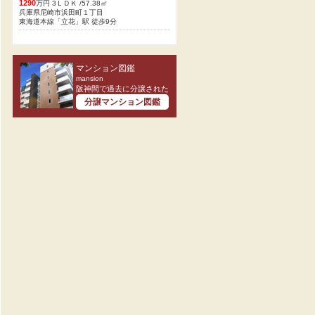
1290
万円 3ＬＤＫ /57.38㎡
兵庫県尼崎市浜田町１丁目
東海道本線「立花」駅 徒歩9分
マンション図鑑
mansion
阪神間で過去に分譲された
分譲マンション図鑑