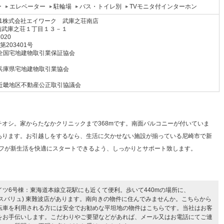
ー
エレベーター
駐輪場
バス・トイレ別
TVモニタ付インターホン
21株式会社エイワーク 武庫之荘南店
南武庫之荘１丁目１３－１
2020
 第203401号
全国宅地建物取引業保証協会
兵庫県宅地建物取引業協会
近畿地区不動産公正取引協議会
チオシ。家からたなかクリニックまで368mです。南面バルコニーが付いていま
報あります。お引越しをするなら、生活に欠かせない施設が揃っている尼崎市で新
フが新生活を快適にスタートできるよう、しっかりとサポート致します。
イツ6号棟：東海道本線立花駅にも近くて便利。歩いて440mの場所に、
マックスバリュ) 東難波店があります。南向きの物件に住んでみませんか。こちらから
転車を利用される方には安全でお勧めな平坦地の物件はこちらです。当社はお客
をお手伝いします。こだわりやご要望などがあれば、メール又はお電話にてご連