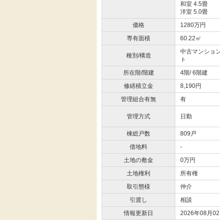
和室 4.5畳
洋室 5.0畳
価格
1280万円
専有面積
60.22㎡
中古マンション
種別/構造
ト
所在階/階建
4階/ 6階建
修繕積立金
8,190円
管理組合有無
有
管理方式
日勤
棟総戸数
809戸
借地料
-
土地の敷金
0万円
土地権利
所有権
取引態様
仲介
引渡し
相談
情報更新日
2026年08月0