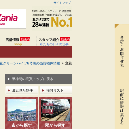
サイトマップ
動画有
動画有
店舗情報
スタッフ紹介
shop
私たちの日々の仕事
花グリーンハイツ6号棟の売買物件情報
>
立花
阪神間の売買トップに戻る
最近見た物件
検討リスト
市から探す
駅から探す