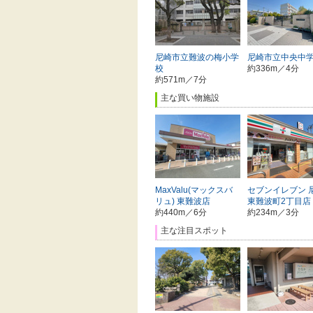
尼崎市立難波の梅小学
尼崎市立中央中
校
約336m／4分
約571m／7分
主な買い物施設
MaxValu(マックスバ
セブンイレブン 
リュ) 東難波店
東難波町2丁目店
約440m／6分
約234m／3分
主な注目スポット