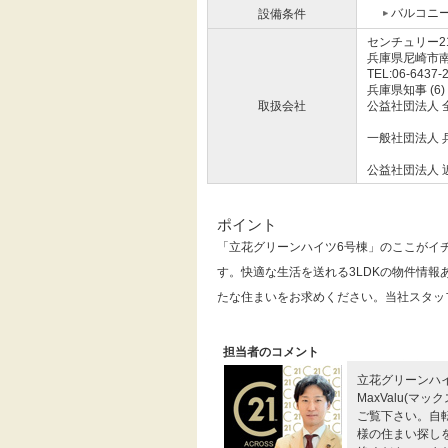
バルコニ
設備条件
センチュリー
兵庫県尼崎市
TEL:06-6437-
兵庫県知事 (6)
取扱会社
公益社団法人 
一般社団法人 
公益社団法人 
ポイント
「立花グリーンハイツ6号棟」のここがイ
す。快適な生活を送れる3LDKの物件情
たな住まいをお求めください。当社スタッ
担当者のコメント
立花グリーンハ
MaxValu(
ご覧下さい。自
様の住まい探し