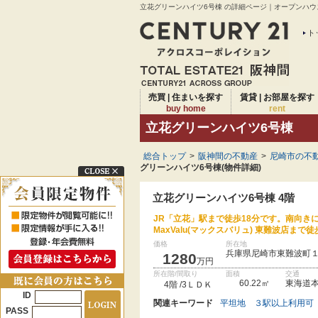
立花グリーンハイツ6号棟 の詳細ページ｜オープンハウ
ト
売買 | 住まいを探す
賃貸 | お部屋を探す
buy home
rent
立花グリーンハイツ6号棟
総合トップ
>
阪神間の不動産
>
尼崎市の不動
グリーンハイツ6号棟(物件詳細)
立花グリーンハイツ6号棟 4階
JR「立花」駅まで徒歩18分です。南向き
MaxValu(マックスバリュ) 東難波店ま
価格
所在地
兵庫県尼崎市東難波町
1280
万円
所在階/間取り
面積
交通
60.22㎡
東海道本
4階 /3ＬＤＫ
ID
関連キーワード
平坦地
３駅以上利用可
PASS