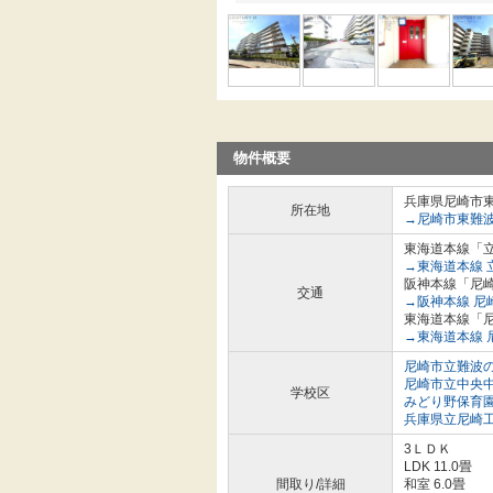
物件概要
兵庫県尼崎市
所在地
→尼崎市東難
東海道本線「立
→東海道本線 
阪神本線「尼崎
交通
→阪神本線 尼
東海道本線「尼
→東海道本線 
尼崎市立難波
尼崎市立中央
学校区
みどり野保育
兵庫県立尼崎
3ＬＤＫ
LDK 11.0畳
間取り/詳細
和室 6.0畳