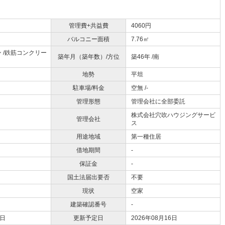
管理費+共益費
4060円
バルコニー面積
7.76㎡
 /鉄筋コンクリー
築年月（築年数）/方位
築46年 /南
地勢
平坦
駐車場/料金
空無 /-
管理形態
管理会社に全部委託
株式会社穴吹ハウジングサービ
管理会社
ス
用途地域
第一種住居
借地期間
-
保証金
-
国土法届出要否
不要
現状
空家
建築確認番号
-
2日
更新予定日
2026年08月16日