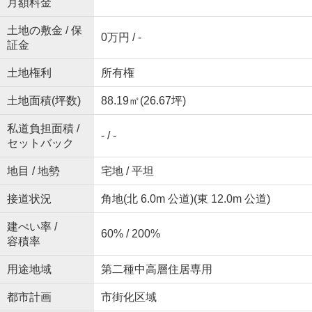
月額料金
土地の敷金 / 保
0万円 / -
証金
土地権利
所有権
土地面積(坪数)
88.19㎡(26.67坪)
私道負担面積 /
- / -
セットバック
地目 / 地勢
宅地 / 平坦
接道状況
角地(北 6.0m 公道)(東 12.0m 公道)
建ぺい率 /
60% / 200%
容積率
用途地域
第二種中高層住居専用
都市計画
市街化区域