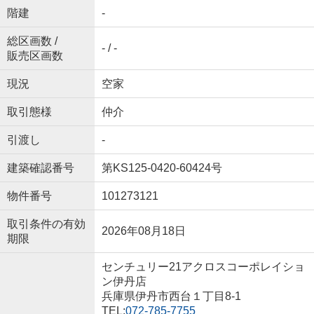
階建
-
総区画数 /
- / -
販売区画数
現況
空家
取引態様
仲介
引渡し
-
建築確認番号
第KS125-0420-60424号
物件番号
101273121
取引条件の有効
2026年08月18日
期限
センチュリー21アクロスコーポレイショ
ン伊丹店
兵庫県伊丹市西台１丁目8-1
TEL:
072-785-7755