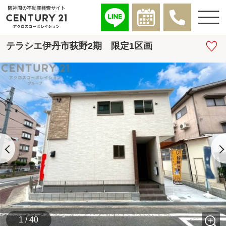
テラシエ伊丹市荻野2期 限定1区画
1 / 40