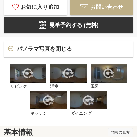
お気に入り追加
お問い合わせ
見学予約する (無料)
パノラマ写真を閉じる
リビング
洋室
風呂
キッチン
ダイニング
基本情報
情報の見方