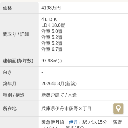
価格
4198万円
4ＬＤＫ
LDK 18.0畳
洋室 5.0畳
間取り / 詳細
洋室 5.2畳
洋室 5.2畳
洋室 6.7畳
建物面積(坪数)
97.98㎡(-)
向き
-
築年月
2026年 3月(新築)
種別 / 構造
新築戸建て / 木造
所在地
兵庫県伊丹市荻野３丁目
阪急伊丹線「
伊丹
」駅 バス15分 「荻野