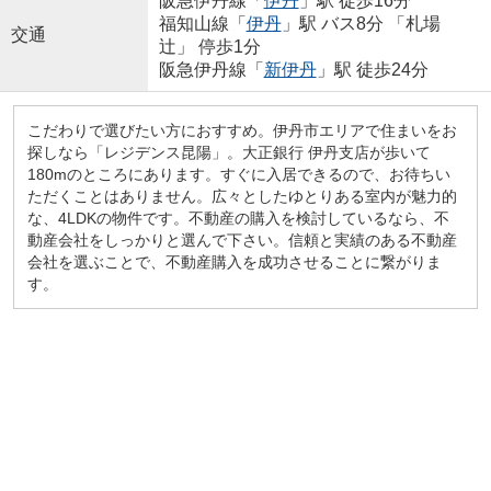
阪急伊丹線「
伊丹
」駅 徒歩16分
福知山線「
伊丹
」駅 バス8分 「札場
交通
辻」 停歩1分
阪急伊丹線「
新伊丹
」駅 徒歩24分
こだわりで選びたい方におすすめ。伊丹市エリアで住まいをお
探しなら「レジデンス昆陽」。大正銀行 伊丹支店が歩いて
180mのところにあります。すぐに入居できるので、お待ちい
ただくことはありません。広々としたゆとりある室内が魅力的
な、4LDKの物件です。不動産の購入を検討しているなら、不
動産会社をしっかりと選んで下さい。信頼と実績のある不動産
会社を選ぶことで、不動産購入を成功させることに繋がりま
す。