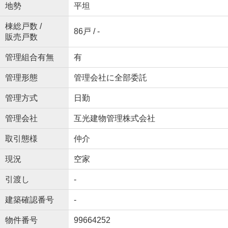
地勢
平坦
棟総戸数 /
86戸 / -
販売戸数
管理組合有無
有
管理形態
管理会社に全部委託
管理方式
日勤
管理会社
互光建物管理株式会社
取引態様
仲介
現況
空家
引渡し
-
建築確認番号
-
物件番号
99664252