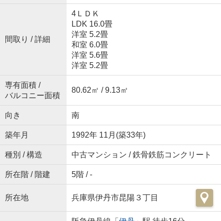
4ＬＤＫ
LDK 16.0畳
洋室 5.2畳
間取り / 詳細
和室 6.0畳
洋室 5.6畳
洋室 5.2畳
専有面積 /
80.62㎡ / 9.13㎡
バルコニー面積
向き
南
築年月
1992年 11月(築33年)
種別 / 構造
中古マンション / 鉄骨鉄筋コンクリート
所在階 / 階建
5階 / -
所在地
兵庫県伊丹市昆陽３丁目