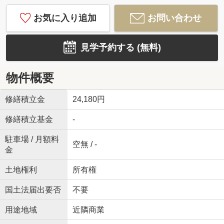
お気に入り追加
お問い合わせ
見学予約する (無料)
物件概要
修繕積立金
24,180円
修繕積立基金
-
駐車場 / 月額料
空無 / -
金
土地権利
所有権
国土法届出要否
不要
用途地域
近隣商業