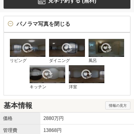
見学予約する (無料)
パノラマ写真を閉じる
リビング
ダイニング
風呂
キッチン
洋室
基本情報
情報の見方
価格
2880万円
管理費
13868円