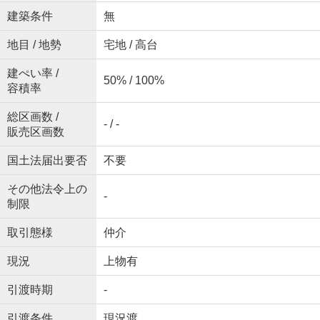
建築条件
無
地目 / 地勢
宅地 / 高台
建ぺい率 /
50% / 100%
容積率
総区画数 /
- / -
販売区画数
国土法届出要否
不要
その他法令上の
-
制限
取引態様
仲介
現況
上物有
引渡時期
-
引渡条件
現況渡