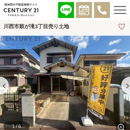
川西市鼓が滝3丁目売り土地
1 / 6