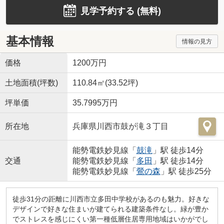
見学予約する (無料)
基本情報
情報の見方
価格
1200万円
土地面積(坪数)
110.84㎡(33.52坪)
坪単価
35.7995万円
所在地
兵庫県川西市鼓が滝３丁目
能勢電鉄妙見線「
鼓滝
」駅 徒歩14分
交通
能勢電鉄妙見線「
多田
」駅 徒歩14分
能勢電鉄妙見線「
鶯の森
」駅 徒歩25分
徒歩31分の距離に川西市立多田中学校があるのも魅力。好きな
デザインで好きな住まいが建てられる建築条件なし。緑が豊か
でストレスを感じにくい第一種低層住居専用地域はいかがでし