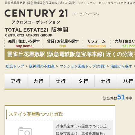
雲雀丘花屋敷駅 (阪急電鉄阪急宝塚本線) 近くの分譲中古マンション｜センチュリー21アクロスグ
トップページへ
売買 | 住まいを探す
賃貸 | お部屋を探す
リフォーム
売却 | 住ま
buy home
rent
renovation
sell h
雲雀丘花屋敷駅 (阪急電鉄阪急宝塚本線) 近くの分
総合トップ
>
阪神間の不動産
>
マンション図鑑トップ(売買)
>
沿線から探す
51
該当件数
件中 
ステイツ花屋敷つつじガ丘
兵庫県宝塚市花屋敷つつじガ丘
阪急宝塚本線「雲雀丘花屋敷」