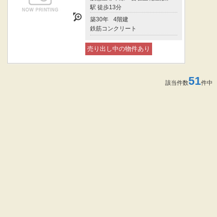
駅 徒歩13分
築30年
4階建
鉄筋コンクリート
売り出し中の物件あり
51
該当件数
件中 