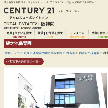
樋之池保育園情報ページ｜センチュリー21アクロスグループは仲介実績28年連続No.1
トップページへ
売買 | 住まいを探す
賃貸 | お部屋を探す
リフォーム
売却 | 住ま
buy home
rent
renovation
sell h
樋之池保育園
総合トップ
>
売買
>
不動産の周辺学校案内
>
西宮市
>
西宮市の保育園
>
樋
<<西宮市の保育園の一覧へ