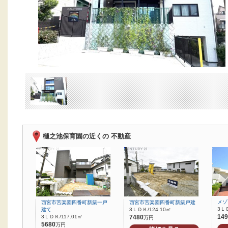
樋之池保育園の近くの 不動産
メゾ
西宮市苦楽園四番町新築一戸
西宮市苦楽園四番町新築戸建
3ＬＤ
建て
3ＬＤＫ/124.10㎡
149
3ＬＤＫ/117.01㎡
7480
万円
5680
万円