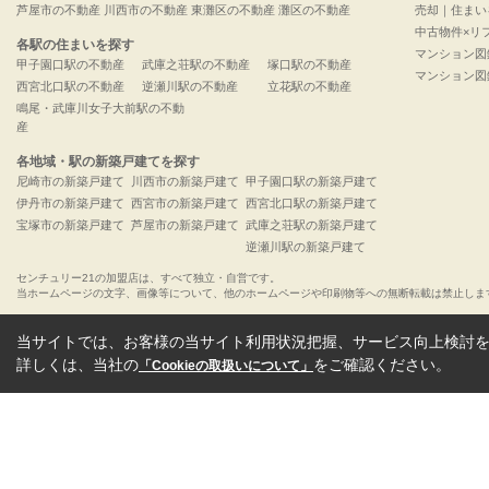
芦屋市の不動産
川西市の不動産
東灘区の不動産
灘区の不動産
売却｜住まい
中古物件×リ
各駅の住まいを探す
マンション図
甲子園口駅の不動産
武庫之荘駅の不動産
塚口駅の不動産
マンション図
西宮北口駅の不動産
逆瀬川駅の不動産
立花駅の不動産
鳴尾・武庫川女子大前駅の不動
産
各地域・駅の新築戸建てを探す
尼崎市の新築戸建て
川西市の新築戸建て
甲子園口駅の新築戸建て
伊丹市の新築戸建て
西宮市の新築戸建て
西宮北口駅の新築戸建て
宝塚市の新築戸建て
芦屋市の新築戸建て
武庫之荘駅の新築戸建て
逆瀬川駅の新築戸建て
センチュリー21の加盟店は、すべて独立・自営です。
当ホームページの文字、画像等について、他のホームページや印刷物等への無断転載は禁止しま
当サイトでは、お客様の当サイト利用状況把握、サービス向上検討を目
詳しくは、当社の
をご確認ください。
「Cookieの取扱いについて」