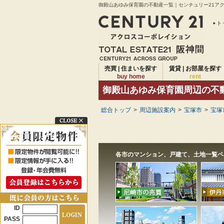
御殿山あゆみ保育園の不動産一覧｜センチュリー21アクロ
ト
売買 | 住まいを探す
賃貸 | お部屋を探す
buy home
rent
御殿山あゆみ保育園周辺の不
総合トップ
>
周辺施設案内
>
宝塚市
>
宝塚
各市のマンション、戸建て、土地一覧ペ
ID
PASS