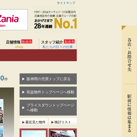
サイトマップ
動画有
動画有
店舗情報
スタッフ紹介
shop
私たちの日々の仕事
10
阪神間の売買トップに戻る
件
収益物件トップページへ移動
プライスダウントップページ
へ移動
最近見た物件
検討リスト