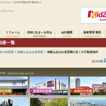
スグループは仲介実績28年連続No.1
ップページへ
リフォーム
売却 | 住まいを売る
会社概要
資産管理 運用
renovation
sell home
profile
management
動産一覧
市の保育園
>
御殿山あゆみ保育園
>
御殿山あゆみ保育園の近くの不動産物件
該当件数
ージ
information page each city