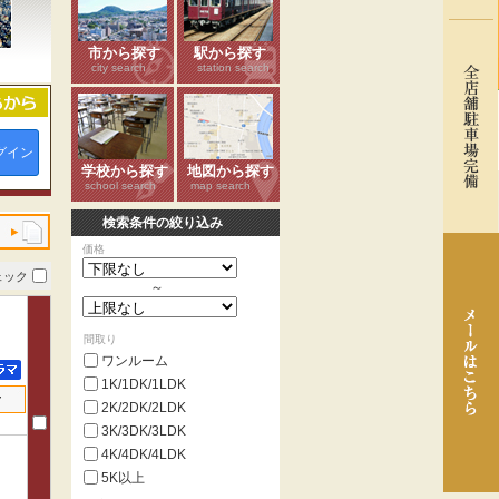
市から探す
駅から探す
city search
station search
グイン
学校から探す
地図から探す
school search
map search
検索条件の絞り込み
価格
ェック
～
間取り
ワンルーム
1K/1DK/1LDK
せ
2K/2DK/2LDK
3K/3DK/3LDK
4K/4DK/4LDK
5K以上