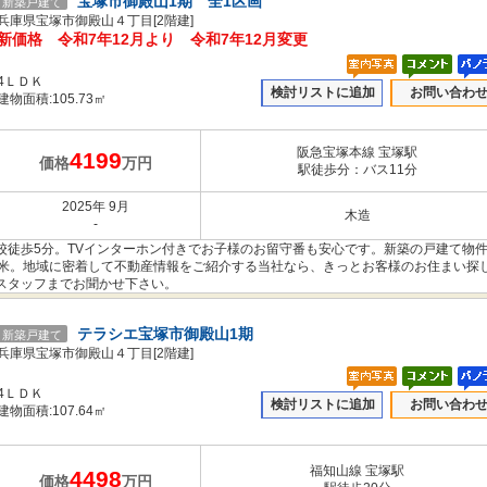
宝塚市御殿山1期 全1区画
新築戸建て
兵庫県宝塚市御殿山４丁目[2階建]
新価格 令和7年12月より 令和7年12月変更
4ＬＤＫ
検討リストに追加
お問い合わ
建物面積:105.73㎡
阪急宝塚本線 宝塚駅
4199
価格
万円
駅徒歩分：バス11分
2025年 9月
木造
-
校徒歩5分。TVインターホン付きでお子様のお留守番も安心です。新築の戸建て物
3平米。地域に密着して不動産情報をご紹介する当社なら、きっとお客様のお住まい探
スタッフまでお聞かせ下さい。
テラシエ宝塚市御殿山1期
新築戸建て
兵庫県宝塚市御殿山４丁目[2階建]
4ＬＤＫ
検討リストに追加
お問い合わ
建物面積:107.64㎡
福知山線 宝塚駅
4498
価格
万円