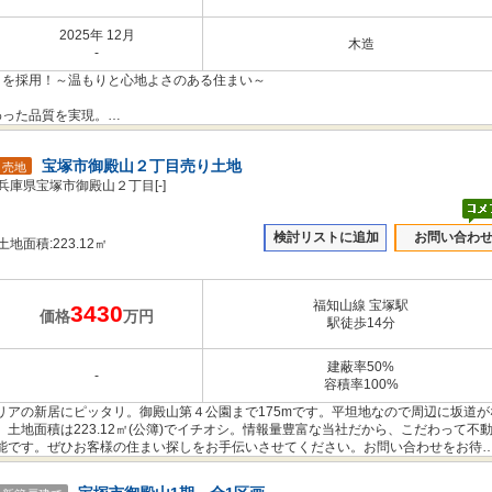
2025年 12月
木造
-
」を採用！～温もりと心地よさのある住まい～
！
わった品質を実現。
る金物にも構造的に優れた耐久性を発揮するものを使用した、耐震性に優れた住宅
宝塚市御殿山２丁目売り土地
売地
き本件とは異なります。
兵庫県宝塚市御殿山２丁目[-]
検討リストに追加
お問い合わ
土地面積:223.12㎡
福知山線 宝塚駅
3430
価格
万円
駅徒歩14分
建蔽率50%
-
容積率100%
リアの新居にピッタリ。御殿山第４公園まで175mです。平坦地なので周辺に坂道が
土地面積は223.12㎡(公簿)でイチオシ。情報量豊富な当社だから、こだわって不
能です。ぜひお客様の住まい探しをお手伝いさせてください。お問い合わせをお待