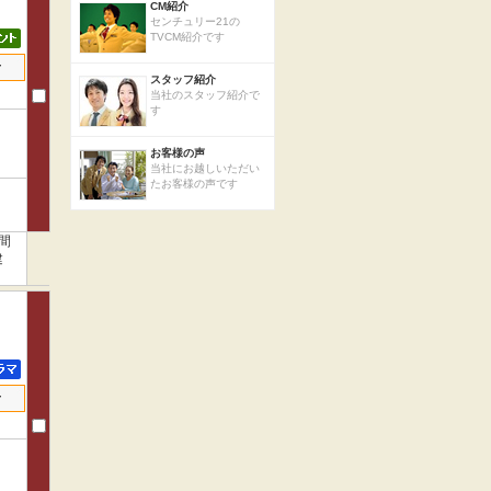
CM紹介
センチュリー21の
TVCM紹介です
せ
スタッフ紹介
当社のスタッフ紹介で
す
お客様の声
当社にお越しいただい
たお客様の声です
間
建
せ