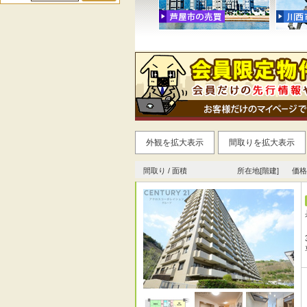
外観を拡大表示
間取りを拡大表示
間取り / 面積
所在地[階建]
価格