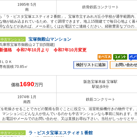
1995年 5月
鉄骨鉄筋コンクリート
南
ら「ラ・ビスタ宝塚エスティオ２番館」。宝塚市立すみれガ丘小学校が通学範囲内
な物が組み込まれているため、すぐ調理できます。地上15階建てで毎日心地よく暮
明な点などがあれば、メール若しくはお電話でご連絡ください。経験豊富なプロの
宝塚御殿山マンション
中古マンション
兵庫県宝塚市御殿山２丁目[5階建]
新価格 令和7年10月より 令和7年10月変更
3ＬＤＫ
検討リストに追加
お問い合わ
専有面積:70.85㎡
阪急宝塚本線 宝塚駅
1690
価格
万円
駅徒歩9分
1974年 1月
鉄筋コンクリート
南西
浴室を乾燥させることでカビの繁殖を防ぐことに役立つ、浴室乾燥機付きの物件です。
。マンションにどんな人が住んでいるのかも中古マンションなら事前に知れます。
、お電話やメールでのお問い合わせ、又は直接お尋ね下さい。当社がしっかりとサ
ラ・ビスタ宝塚エスティオ１番館
中古マンション