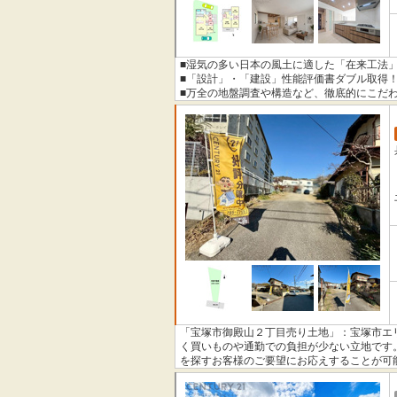
■湿気の多い日本の風土に適した「在来工法
■「設計」・「建設」性能評価書ダブル取得
■万全の地盤調査や構造など、徹底的にこだ
■万全の地盤調査を行ってからの基礎工事
■木軸組や耐力壁（ダイライト）等に使用す
本掲載の設備写真は同仕様の施工例写真につ
「宝塚市御殿山２丁目売り土地」：宝塚市エ
く買いものや通勤での負担が少ない立地です。
を探すお客様のご要望にお応えすることが可
しております。