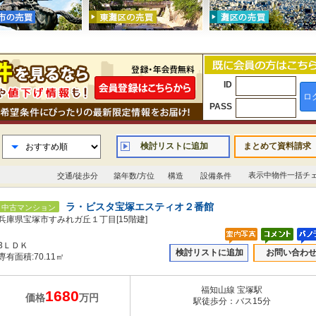
ID
ロ
PASS
検討リストに追加
まとめて資料請求
表示中物件一括チ
交通/徒歩分
築年数/方位
構造
設備条件
ラ・ビスタ宝塚エスティオ２番館
中古マンション
兵庫県宝塚市すみれガ丘１丁目[15階建]
3ＬＤＫ
検討リストに追加
お問い合わ
専有面積:70.11㎡
福知山線 宝塚駅
1680
価格
万円
駅徒歩分：バス15分