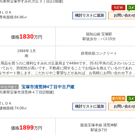
兵庫県宝塚市すみれガ丘３丁目[11階建]
4ＬＤＫ
検討リストに追加
お問い合わ
専有面積:84.96㎡
福知山線 宝塚駅
1830
価格
万円
駅徒歩分：バス15分
1994年 1月
鉄骨鉄筋コンクリート
南
用品を買うのに便利なすみれガ丘薬局まで449mです。35.61平米の広さのバルコ
いており、防犯性が高いです。不動産に関することでお悩みを抱えているのであれ
をサポート致します。こだわりやご要望などがあれば、お気軽にお問い合わせ下さ
宝塚市清荒神4丁目中古戸建
中古戸建て
兵庫県宝塚市清荒神４丁目[2階建]
2ＬＤＫ
検討リストに追加
お問い合わ
建物面積:74.09㎡
阪急宝塚本線 清荒神駅
1899
価格
万円
駅徒歩7分