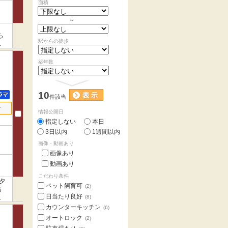
面積
～
、
ら
駅からの徒歩
ス
築年数
10
件該当
せ
情報公開日
指定しない
本日
3日以内
1週間以内
画像・動画あり
画像あり
動画あり
こだわり条件
夕
ペット飼育可
(2)
当
日当たり良好
ポ
(8)
カウンターキッチン
(6)
オートロック
(2)