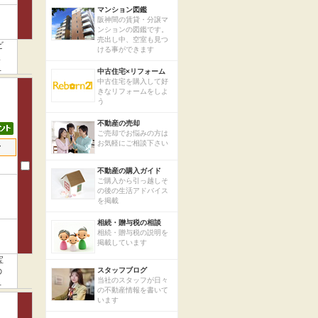
マンション図鑑
阪神間の賃貸・分譲マ
ンションの図鑑です。
売出し中、空室も見つ
ビ
ける事ができます
ま
り
中古住宅×リフォーム
中古住宅を購入して好
きなリフォームをしよ
う
不動産の売却
ご売却でお悩みの方は
お気軽にご相談下さい
せ
不動産の購入ガイド
ご購入から引っ越しそ
の後の生活アドバイス
を掲載
相続・贈与税の相談
相続・贈与税の説明を
掲載しています
宝
の
スタッフブログ
当社のスタッフが日々
社
の不動産情報を書いて
います