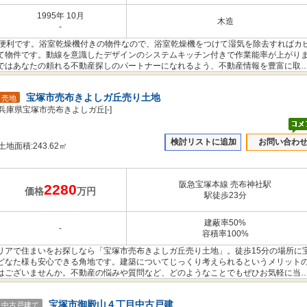
1995年 10月
木造
-
も便利です。浴室乾燥機付きの物件なので、浴室乾燥機をつけて湿気を除去すればカ
て物件です。動線を意識したデザインのシステムキッチン付きで作業能率が上がり
ではあなたの頼れる不動産探しのパートナーになれるよう、不動産情報を豊富に取
宝塚市売布きよしガ丘売り土地
売地
兵庫県宝塚市売布きよしガ丘[-]
検討リストに追加
お問い合わ
土地面積:243.62㎡
阪急宝塚本線 売布神社駅
2280
価格
万円
駅徒歩23分
建蔽率50%
-
容積率100%
リアで住まいをお探しなら「宝塚市売布きよしガ丘売り土地」。徒歩15分の場所に
どなた様も安心できる角地です。建築についてじっくり考えられるというメリット
はございませんか。不動産の悩みや質問など、どのようなことでもぜひお気軽に当
るスタッフが親切丁寧にご対応いたします。
宝塚市御殿山４丁目中古戸建
中古戸建て