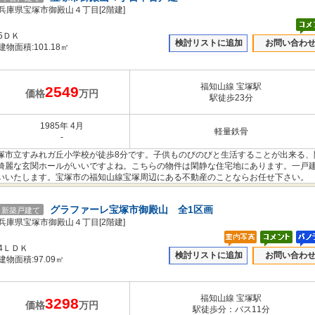
兵庫県宝塚市御殿山４丁目[2階建]
5ＤＫ
検討リストに追加
お問い合わ
建物面積:101.18㎡
福知山線 宝塚駅
2549
価格
万円
駅徒歩23分
1985年 4月
軽量鉄骨
-
塚市立すみれガ丘小学校が徒歩8分です。子供ものびのびと生活することが出来る、
ら綺麗な玄関ホールがいいですよね。こちらの物件は閑静な住宅地にあります。一戸
いいたします。宝塚市の福知山線宝塚周辺にある不動産のことならお任せ下さい。
グラファーレ宝塚市御殿山 全1区画
新築戸建て
兵庫県宝塚市御殿山４丁目[2階建]
4ＬＤＫ
検討リストに追加
お問い合わ
建物面積:97.09㎡
福知山線 宝塚駅
3298
価格
万円
駅徒歩分：バス11分