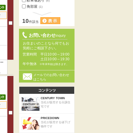
駐車場あり
(6)
角部屋
(1)
せ
10
件該当
お問い合わせ
inqury
お住まいのことなら何でもお
気軽にご相談下さい。
営業時間
平日10:00～19:00
土日10:00～19:30
ニー
年中無休
※年末年始は除きます。
メールでのお問い合わせ
はこちら
CENTURY TOWN
当社が販売する分譲住
せ
宅です
PRICEDOWN
当社が販売する値下げ
物件です