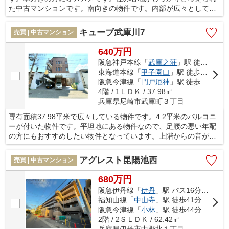
た中古マンションです。南向きの物件です。内部が広々としてい
る押入があり、色々なものを収納できます。西宮市は生活に欠か
せない施設が揃っているため、快適な暮らしができます。ご質問
キューブ武庫川7
売買 | 中古マンション
やご要望などございましたらお気軽にお問い合わせ下さい。
640万円
阪急神戸本線「
武庫之荘
」駅 徒歩22分
東海道本線「
甲子園口
」駅 徒歩29分
阪急今津線「
門戸厄神
」駅 徒歩39分
4階 / 1ＬＤＫ / 37.98㎡
兵庫県尼崎市武庫町３丁目
専有面積37.98平米で広々している物件です。4.2平米のバルコニ
ーが付いた物件です。平坦地にある物件なので、足腰の悪い年配
の方にもおすすめしたい物件となっています。上階からの音がな
い、最上階に位置するお部屋です。お客様の住まい探しを、経験
豊富な当社スタッフがしっかりとサポート致します。ご要望やご
アグレスト昆陽池西
売買 | 中古マンション
不明な点などござましたら、メール又はお電話にてご連絡くださ
い。
680万円
阪急伊丹線「
伊丹
」駅 バス16分 「中野」 停歩3分
福知山線「
中山寺
」駅 徒歩41分
阪急今津線「
小林
」駅 徒歩44分
2階 / 2ＳＬＤＫ / 62.42㎡
兵庫県伊丹市中野北１丁目