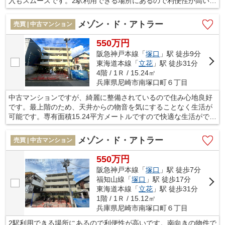
入もスムーズです。2駅利用できる場所にあるので利便性が高いで
す。尼崎市で住まい探しをするなら、交通の利便性の高い阪急神
戸本線武庫之荘周辺はいかがでしょうか。こだわりやご要望など
メゾン・ド・アトラー
売買 | 中古マンション
ございましたら、当社までお気軽にお問い合わせ下さい。
550万円
阪急神戸本線「
塚口
」駅 徒歩9分
東海道本線「
立花
」駅 徒歩31分
4階 / 1Ｒ / 15.24㎡
兵庫県尼崎市南塚口町６丁目
中古マンションですが、綺麗に整備されているので住み心地良好
です。最上階のため、天井からの物音を気にすることなく生活が
可能です。専有面積15.24平方メートルですので快適な生活ができ
ます。駅から徒歩9分圏内に立地しています。尼崎市は利便性の高
い暮らしができることから、注目を集めています。不動産をお求
メゾン・ド・アトラー
売買 | 中古マンション
めなら、地域に詳しくて豊富な物件を取り扱っている当社にご依
頼下さい。ご連絡をお待ちしております。
550万円
阪急神戸本線「
塚口
」駅 徒歩7分
福知山線「
塚口
」駅 徒歩17分
東海道本線「
立花
」駅 徒歩31分
1階 / 1Ｒ / 15.12㎡
兵庫県尼崎市南塚口町６丁目
2駅利用できる場所にあるので利便性が高いです。南向きの物件で