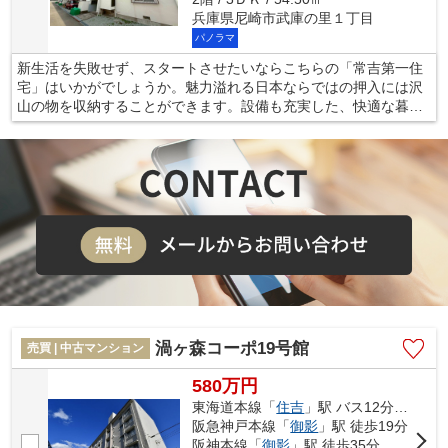
兵庫県尼崎市武庫の里１丁目
パノラマ
新生活を失敗せず、スタートさせたいならこちらの「常吉第一住
宅」はいかがでしょうか。魅力溢れる日本ならではの押入には沢
山の物を収納することができます。設備も充実した、快適な暮ら
しのある3DKの物件はこちらです。南向きの物件です。不動産の
購入をご検討されているなら、尼崎市ではいかがでしょうか。新
生活を快適にスタートできるよう、当社スタッフがしっかりとサ
ポートいたします。
渦ヶ森コーポ19号館
売買 | 中古マンション
580万円
東海道本線「
住吉
」駅 バス12分 「渦森台2丁目」 停歩5分
阪急神戸本線「
御影
」駅 徒歩19分
阪神本線「
御影
」駅 徒歩35分