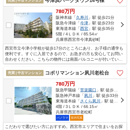
今津浜パークタウン14号棟
売買 | 中古マンション
に詳しい当社スタッフが住まい探しをサポート致します。こだわ
りやご要望などがあれば、お気軽にお問い合わせ下さい。
780万円
阪神本線「
久寿川
」駅 徒歩21分
阪急今津線「
今津
」駅 徒歩23分
東海道本線「
西宮
」駅 徒歩35分
5階 / 4ＬＤＫ / 85.54㎡
兵庫県西宮市今津真砂町
西宮市立今津小学校が徒歩17分のところにあり、お子様の通学も
便利です。すぐに入居できるので、お急ぎの方も安心してお問い
合わせください。こちらの物件には南面バルコニーが付いていま
す。バルコニーの広さが11.38平米の物件です。不動産のことでお
悩みなら、先ずは当社をお尋ねください。経験豊富なプロのスタ
コボリマンション夙川老松台
売買 | 中古マンション
ッフがお客様のお悩みを解消いたします。ご連絡はメール又はお
電話にてお待ちしております。
780万円
阪急甲陽線「
苦楽園口
」駅 徒歩18分
阪急神戸本線「
夙川
」駅 徒歩33分
東海道本線「
さくら夙川
」駅 徒歩41分
4階 / 3ＬＤＫ / 66.15㎡
兵庫県西宮市老松町
パノラマ
室内写真
こだわりで選びたい方におすすめ。西宮市エリアで住まいをお探