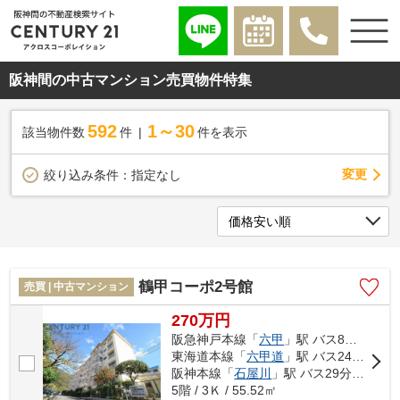
阪神間の中古マンション売買物件特集
592
1～30
該当物件数
件
件を表示
変更
絞り込み条件：
指定なし
鶴甲コーポ2号館
売買 | 中古マンション
270万円
阪急神戸本線「
六甲
」駅 バス8分 「鶴甲２丁目」 停歩3分
東海道本線「
六甲道
」駅 バス24分 「鶴甲２丁目」 停歩3分
阪神本線「
石屋川
」駅 バス29分 「鶴甲２丁目」 停歩3分
5階 / 3Ｋ / 55.52㎡