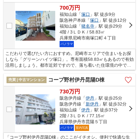
700万円
福知山線「
塚口
」駅 徒歩9分
阪急神戸本線「
塚口
」駅 徒歩12分
福知山線「
猪名寺
」駅 徒歩29分
4階 / 3ＬＤＫ / 58.83㎡
兵庫県尼崎市南塚口町４丁目
パノラマ
こだわりで選びたい方におすすめ。尼崎市エリアで住まいをお探
しなら「グリーンハイツ塚口」。専有面積58.83㎡もあるので有効
活用しましょう。都市近郊ですので、落ち着いた住環境の中で、
ショッピングも楽しむことが出来ます。2駅利用できる場所にある
ので利便性が高いです。福知山線塚口周辺なら、通勤や通学にお
コープ野村伊丹昆陽D棟
売買 | 中古マンション
いてあまり不便さを感じないでしょう。さらにご希望の条件があ
れば、当社にお聞かせ下さい。
730万円
阪急伊丹線「
伊丹
」駅 徒歩25分
阪急伊丹線「
新伊丹
」駅 徒歩32分
福知山線「
伊丹
」駅 徒歩37分
2階 / 3ＬＤＫ / 77.15㎡
兵庫県伊丹市昆陽５丁目
パノラマ
室内写真
「コープ野村伊丹昆陽D棟」のここがイチオシ。便利で快適な生