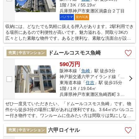
1階 / 3Ｋ / 55.19㎡
兵庫県神戸市東灘区渦森台２丁目
パノラマ
室内写真
収納には、どなたでも気軽に扱える押入があります。2駅利用でき
る場所にあるので利便性が高いです。魅力溢れる、間取り3Kの
広々とした素敵な物件です。あると便利な、素敵な洗面台が設置
されております。新居を構えるなら、こだわりの条件があるはず
です。当社は、お客様のご要望にお応えしますので、こだわりや
ドムールコスモス魚崎
売買 | 中古マンション
ご希望などお気軽にお問い合わせ下さい。
590万円
阪神本線「
魚崎
」駅 徒歩3分
神戸新交通六甲アイランド線「
魚崎
」駅
東海道本線「
住吉
」駅 徒歩15分
1階 / 1Ｒ / 19.04㎡
兵庫県神戸市東灘区魚崎西町３丁目
ぜひ一度見ていただきたい、「ドムールコスモス魚崎」です。物
件から徒歩3分の場所に駅があれば便利ですね。3.64㎡のバルコニ
ー付き物件です。ワンルームに住みたい方は間取りは気にしない
方がいいです。不動産のことで当社にご要望やご不明な点などが
あれば、メール若しくはお電話でご連絡ください。経験豊富なプ
六甲ロイヤル
売買 | 中古マンション
ロのスタッフがしっかりとお応え致します。