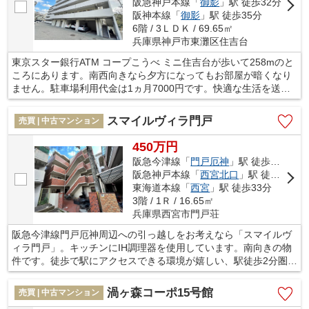
阪急神戸本線「
御影
」駅 徒歩32分
阪神本線「
御影
」駅 徒歩35分
6階 / 3ＬＤＫ / 69.65㎡
兵庫県神戸市東灘区住吉台
東京スター銀行ATM コープこうべ ミニ住吉台が歩いて258mのと
ころにあります。南西向きなら夕方になってもお部屋が暗くなり
ません。駐車場利用代金は1ヵ月7000円です。快適な生活を送れ
る3LDKの物件情報あります。神戸市東灘区にある東海道本線住吉
周辺で不動産情報をお求めの方は、当社にお任せ下さい。当社
スマイルヴィラ門戸
売買 | 中古マンション
は、お客様が快適な生活が送れるよう、しっかりとサポート致し
ます。
450万円
阪急今津線「
門戸厄神
」駅 徒歩2分
阪急神戸本線「
西宮北口
」駅 徒歩18分
東海道本線「
西宮
」駅 徒歩33分
3階 / 1Ｒ / 16.65㎡
兵庫県西宮市門戸荘
阪急今津線門戸厄神周辺への引っ越しをお考えなら「スマイルヴ
ィラ門戸」。キッチンにIH調理器を使用しています。南向きの物
件です。徒歩で駅にアクセスできる環境が嬉しい、駅徒歩2分圏内
の物件です。不動産の購入を検討しているなら、不動産会社をし
っかりと選んで下さい。信頼と実績のある不動産会社を選ぶこと
渦ヶ森コーポ15号館
売買 | 中古マンション
で、不動産購入を成功させることに繋がります。