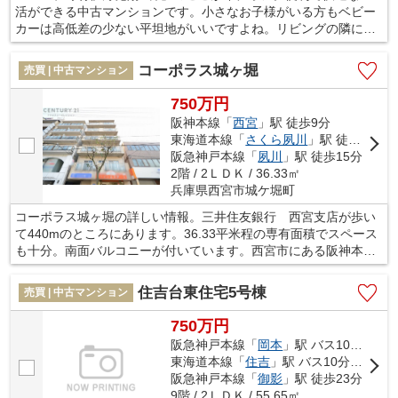
活ができる中古マンションです。小さなお子様がいる方もベビー
カーは高低差の少ない平坦地がいいですよね。リビングの隣に和
室があるので、来客時も行き来が簡単です。交通アクセスが良好
な阪急伊丹線伊丹周辺なら、どこへ行くにも不便さを感じること
コーポラス城ヶ堀
売買 | 中古マンション
はないでしょう。不動産をお探しなら、ぜひ当社にお任せ下さ
い。
750万円
阪神本線「
西宮
」駅 徒歩9分
東海道本線「
さくら夙川
」駅 徒歩15分
阪急神戸本線「
夙川
」駅 徒歩15分
2階 / 2ＬＤＫ / 36.33㎡
兵庫県西宮市城ケ堀町
コーポラス城ヶ堀の詳しい情報。三井住友銀行 西宮支店が歩い
て440mのところにあります。36.33平米程の専有面積でスペース
も十分。南面バルコニーが付いています。西宮市にある阪神本線
西宮周辺で不動産情報をお求めの方は、当社にお任せ下さい。当
社は、お客様が快適な生活が送れるよう、しっかりとサポート致
住吉台東住宅5号棟
売買 | 中古マンション
します。
750万円
阪急神戸本線「
岡本
」駅 バス10分 「赤塚橋（兵庫県）」 停歩5分
東海道本線「
住吉
」駅 バス10分 「赤塚橋（兵庫県）」 停歩5分
阪急神戸本線「
御影
」駅 徒歩23分
9階 / 2ＬＤＫ / 55.65㎡