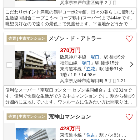
兵庫県神戸市灘区鶴甲２丁目
こだわりポイント満載の鶴甲コーポ2号館。日々の暮らしに便利な
生活協同組合コープこうべ コープ鶴甲(スーパー)まで444mです。
眺望良好なので遠くの景色まで見渡せます。平坦地かどうかで、
日々の暮らしやすさが変わります。阪急神戸本線六甲周辺にある
不動産の購入をご検討してはいかがでしょうか。交通の利便性が
メゾン・ド・アトラー
売買 | 中古マンション
高いため、快適な暮らしができます。ぜひお気軽にご連絡下さ
い。
370万円
阪急神戸本線「
塚口
」駅 徒歩9分
福知山線「
塚口
」駅 徒歩15分
東海道本線「
立花
」駅 徒歩31分
1階 / 1Ｒ / 14.98㎡
兵庫県尼崎市南塚口町６丁目1-21
便利なスーパー「南塚口センター セブン協同組合」まで231mで
す。便利で快適な生活ができる中古マンションです。駅から徒歩9
分圏内に立地しています。ワンルームに住みたい方は間取りは気
にしない方がいいです。お客様の住まい探しを、経験豊富な当社
スタッフがしっかりとサポート致します。ご要望やご不明な点な
荒神山マンション
売買 | 中古マンション
どござましたら、メール又はお電話にてご連絡ください。
428万円
東海道本線「
住吉
」駅 バス8分 「赤塚橋」 停歩1分