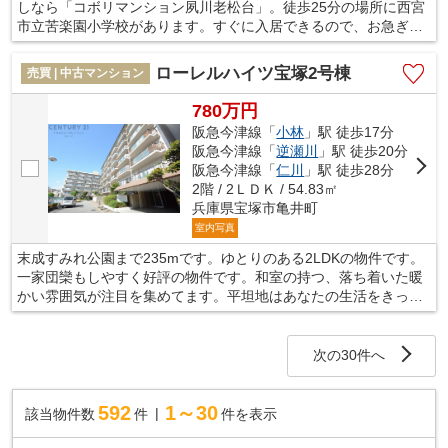
しなら「コボリマンション夙川老松台」。徒歩25分の場所に西宮
市立苦楽園小学校があります。すぐに入居できるので、お急ぎの
方も安心してお問い合わせください。専有面積66.15㎡もあるお部
屋で快適な生活をしましょう。当社スタッフがお客さまの住まい
ローレルハイツ宝塚2号棟
売買 | 中古マンション
探しをお手伝い致します。阪急甲陽線苦楽園口周辺の不動産情報
をお求めでしたら、お気軽に当社へお問い合わせ下さい。
780万円
阪急今津線「
小林
」駅 徒歩17分
阪急今津線「
逆瀬川
」駅 徒歩20分
阪急今津線「
仁川
」駅 徒歩28分
2階 / 2ＬＤＫ / 54.83㎡
兵庫県宝塚市亀井町
室内写真
末成すみれ公園まで235mです。ゆとりのある2LDKの物件です。
一家団欒もしやすく好評の物件です。和室の持つ、落ち着いた暖
かい雰囲気が注目を集めてます。平坦地はあなたの生活をきっと
豊かにしてくれるでしょう。新居をお求めなら、地域に詳しい当
社にご依頼下さい。お客様のこだわりやご要望などがあれば、メ
ール又はお電話から当社までお申し付けください。
次の30件へ
592
1～30
該当物件数
件
件を表示