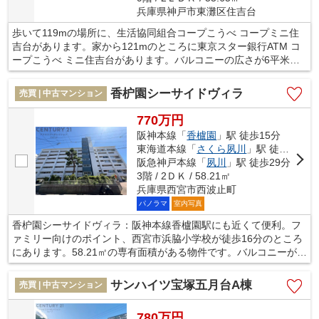
兵庫県神戸市東灘区住吉台
歩いて119mの場所に、生活協同組合コープこうべ コープミニ住
吉台があります。家から121mのところに東京スター銀行ATM コ
ープこうべ ミニ住吉台があります。バルコニーの広さが6平米の
物件です。洗濯物がよく乾く南東向きがオススメポイントです。
不動産のことでお悩みなら、先ずは当社をお尋ねください。経験
香枦園シーサイドヴィラ
売買 | 中古マンション
豊富なプロのスタッフがお客様のお悩みを解消いたします。ご連
絡はメール又はお電話にてお待ちしております。
770万円
阪神本線「
香櫨園
」駅 徒歩15分
東海道本線「
さくら夙川
」駅 徒歩21分
阪急神戸本線「
夙川
」駅 徒歩29分
3階 / 2ＤＫ / 58.21㎡
兵庫県西宮市西波止町
パノラマ
室内写真
香枦園シーサイドヴィラ：阪神本線香櫨園駅にも近くて便利。フ
ァミリー向けのポイント、西宮市浜脇小学校が徒歩16分のところ
にあります。58.21㎡の専有面積がある物件です。バルコニーがあ
る物件です。当社スタッフがお客さまの住まい探しをお手伝い致
します。阪神本線香櫨園周辺の不動産情報をお求めでしたら、お
サンハイツ宝塚五月台A棟
売買 | 中古マンション
気軽に当社へお問い合わせ下さい。
780万円