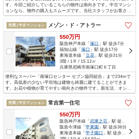
す。今回ご紹介しているこちらの物件は南向きです。中古マンシ
ョンなら、物件の購入もスムーズです。当社スタッフがお客さま
の住まい探しをお手伝い致します。阪急神戸本線塚口周辺の不動
産情報をお求めでしたら、お気軽に当社へお問い合わせ下さい。
メゾン・ド・アトラー
売買 | 中古マンション
550万円
阪急神戸本線「
塚口
」駅 徒歩7分
福知山線「
塚口
」駅 徒歩17分
東海道本線「
立花
」駅 徒歩31分
3階 / 1Ｒ / 15.12㎡
兵庫県尼崎市南塚口町６丁目
便利なスーパー「南塚口センター セブン協同組合」まで234mで
す。高低差の少ない平坦地は建物も綺麗に建てることができま
す。お花や植物が育てやすい南向きの物件です。新生活、オシャ
レなワンルームで楽しく快適な暮らしを実現。尼崎市で不動産を
お探しなら、地域に密着した当社にお任せ下さい。信頼と実績を
常吉第一住宅
売買 | 中古マンション
誇る当社は、確かな情報をご提供致します。
550万円
阪急神戸本線「
武庫之荘
」駅 徒歩22分
阪急今津線「
甲東園
」駅 徒歩36分
東海道本線「
甲子園口
」駅 徒歩45分
2階 / 3ＤＫ / 54.50㎡