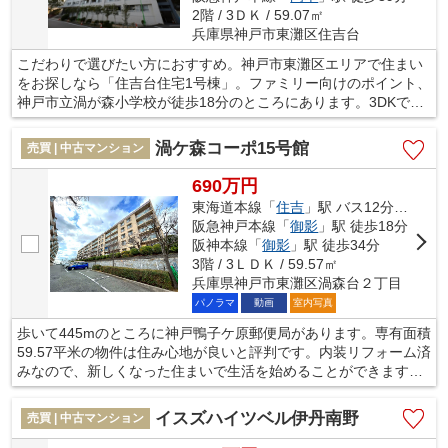
2階 / 3ＤＫ / 59.07㎡
兵庫県神戸市東灘区住吉台
こだわりで選びたい方におすすめ。神戸市東灘区エリアで住まい
をお探しなら「住吉台住宅1号棟」。ファミリー向けのポイント、
神戸市立渦が森小学校が徒歩18分のところにあります。3DKでフ
ァミリーにちょうどよく、利便性にも優れています。坂が少ない
平坦地に立地しています。東海道本線住吉周辺にある不動産の購
渦ケ森コーポ15号館
売買 | 中古マンション
入をご検討してはいかがでしょうか。交通の利便性が高いため、
快適な暮らしができます。ぜひお気軽にご連絡下さい。
690万円
東海道本線「
住吉
」駅 バス12分 「渦森台２丁目」 停歩1分
阪急神戸本線「
御影
」駅 徒歩18分
阪神本線「
御影
」駅 徒歩34分
3階 / 3ＬＤＫ / 59.57㎡
兵庫県神戸市東灘区渦森台２丁目
パノラマ
動画
室内写真
歩いて445mのところに神戸鴨子ケ原郵便局があります。専有面積
59.57平米の物件は住み心地が良いと評判です。内装リフォーム済
みなので、新しくなった住まいで生活を始めることができます。
バルコニーをご活用いただけます。お客様のこれからの生活に大
きく関わってくる住まい探しを、当社が誠心誠意を持ってお手伝
イスズハイツベル伊丹南野
売買 | 中古マンション
い致します。ぜひお客様の住まいに対するこだわりをお聞かせく
ださい。