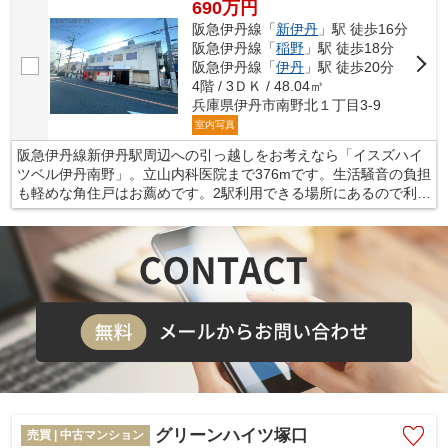
690万円
阪急伊丹線「
新伊丹
」駅 徒歩16分
阪急伊丹線「
稲野
」駅 徒歩18分
阪急伊丹線「
伊丹
」駅 徒歩20分
4階 / 3ＤＫ / 48.04㎡
兵庫県伊丹市南野北１丁目3-9
室内写真
阪急伊丹線新伊丹駅周辺への引っ越しをお考えなら「イスズハイ
ツベル伊丹南野」。立山内科医院まで376mです。生活騒音の負担
も軽めな角住戸はお薦めです。2駅利用できる場所にあるので利便
性が高いです。お引越しをするなら、生活に欠かせない施設が揃
っている伊丹市で新たな住まいをお求めください。当社スタッフ
が新生活を快適にスタートできるよう、しっかりとサポート致し
ます。
グリーンハイツ塚口
売買 | 中古マンション