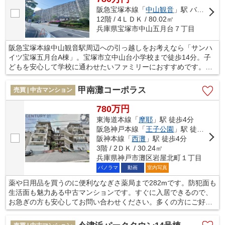
阪急宝塚本線「
中山観音
」駅 バス16分 「五月台七丁目」 停歩3分
12階 / 4ＬＤＫ / 80.02㎡
兵庫県宝塚市中山五月台７丁目
阪急宝塚本線中山観音駅周辺への引っ越しをお考えなら「サンハ
イツ宝塚五月台A棟」。宝塚市立中山台小学校まで徒歩14分。子
どもを安心して学校に通わせたいファミリーにおすすめです。こ
こで紹介するのは、部屋が南向きの物件です。こちらの物件には
バルコニーが付いています。当社はお客様の住まい探しをサポー
甲南灘コーポラス
売買 | 中古マンション
トし、快適な暮らしができるようにしっかりとお手伝い致しま
す。住まい探しのご依頼は、メール又はお電話にてご連絡をお待
780万円
ちしております。
東海道本線「
摩耶
」駅 徒歩4分
阪急神戸本線「
王子公園
」駅 徒歩8分
阪神本線「
西灘
」駅 徒歩4分
3階 / 2ＤＫ / 30.24㎡
兵庫県神戸市灘区岩屋北町１丁目
パノラマ
動画
室内写真
薬や日用品を買うのに便利ななぎさ薬局まで282mです。防犯面も
生活面も魅力ある中古マンションです。すぐに入居できるので、
お急ぎの方も安心してお問い合わせください。多くの方にご好評
の続き和室となっており、日々和の雰囲気を味わう事ができま
す。不動産に関することでお悩みを抱えているのであれば、地域