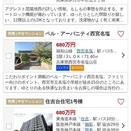
アグレスト昆陽池西の詳しい情報。もしもの事態を抑止する、オ
ートロック機能が備わっています。ゆったりとした間取りが嬉し
い、12畳以上のLDKとなっております。洗濯物がよく乾く南東向
きがオススメポイントです。通勤や通学に阪急伊丹線伊丹の利用
が欠かせないなら、不動産の購入をご検討ください。こだわりや
ベル・アーバニティ西宮名塩
売買 | 中古マンション
ご要望などがあれば、ご連絡をお待ちしております。
680万円
福知山線「
西宮名塩
」駅 バス5分 「名塩山荘」 停歩3分
1階 / 3ＬＤＫ / 71.40㎡
兵庫県西宮市名塩山荘
パノラマ
室内写真
こだわりポイント満載のベル・アーバニティ西宮名塩。ファミリ
ー向けのポイント、西宮市立名塩小学校が徒歩15分のところにあ
ります。ゆとりのある快適なお住まいをお探しの場合は当社の
3LDKの物件はいかがでしょうか。バス停徒歩3分以内の物件で
す。当社オススメの不動産情報をお求めになるなら、お電話やメ
住吉台住宅1号棟
売買 | 中古マンション
ールでのお問い合わせ、又は直接お尋ね下さい。当社がしっかり
とサポート致します。
680万円
東海道本線「
住吉
」駅 バス10分 「住吉台」 停歩1分
阪急神戸本線「
御影
」駅 徒歩29分
阪急神戸本線「
岡本
」駅 徒歩39分