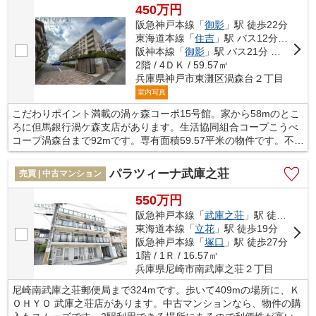
450万円
阪急神戸本線「
御影
」駅 徒歩22分
東海道本線「
住吉
」駅 バス12分 「渦森台２丁目」 停歩3分
阪神本線「
御影
」駅 バス21分 「渦森台２丁目」 停歩3分
2階 / 4ＤＫ / 59.57㎡
兵庫県神戸市東灘区渦森台２丁目
室内写真
こだわりポイント満載の渦ヶ森コーポ15号館。家から58mのとこ
ろに但馬銀行渦ケ森支店があります。生活協同組合コープこうべ
コープ渦森台まで92mです。専有面積59.57平米の物件です。不動
産の購入を検討しているなら、不動産会社をしっかりと選んで下
さい。信頼と実績のある不動産会社を選ぶことで、不動産購入を
パラツィーナ武庫之荘
売買 | 中古マンション
成功させることに繋がります。
550万円
阪急神戸本線「
武庫之荘
」駅 徒歩8分
東海道本線「
立花
」駅 徒歩19分
阪急神戸本線「
塚口
」駅 徒歩27分
1階 / 1Ｒ / 16.57㎡
兵庫県尼崎市南武庫之荘２丁目
尼崎南武庫之荘郵便局まで324mです。歩いて409mの場所に、Ｋ
ＯＨＹＯ 武庫之荘店があります。中古マンションなら、物件の購