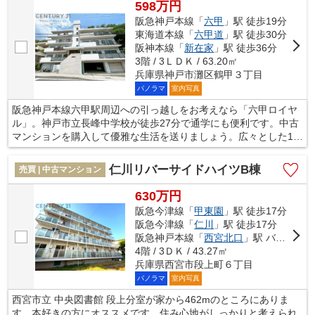
598万円
阪急神戸本線「
六甲
」駅 徒歩19分
東海道本線「
六甲道
」駅 徒歩30分
阪神本線「
新在家
」駅 徒歩36分
3階 / 3ＬＤＫ / 63.20㎡
兵庫県神戸市灘区鶴甲３丁目
パノラマ
室内写真
阪急神戸本線六甲駅周辺への引っ越しをお考えなら「六甲ロイヤ
ル」。神戸市立長峰中学校が徒歩27分で通学にも便利です。中古
マンションを購入して優雅な生活を送りましょう。広々とした15
帖以上のLDKで家族とゆったり過ごせます。阪急神戸本線六甲周
辺にある不動産の購入をご検討してはいかがでしょうか。交通の
仁川リバーサイドハイツB棟
売買 | 中古マンション
利便性が高いため、快適な暮らしができます。ぜひお気軽にご連
絡下さい。
630万円
阪急今津線「
甲東園
」駅 徒歩17分
阪急今津線「
仁川
」駅 徒歩17分
阪急神戸本線「
西宮北口
」駅 バス31分 「阪急甲東園駅」 停歩19分
4階 / 3ＤＫ / 43.27㎡
兵庫県西宮市段上町６丁目
パノラマ
室内写真
西宮市立 中央図書館 段上分室が家から462mのところにありま
す。本好きの方にオススメです。住み心地がしっかりと考えられ