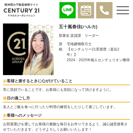
五十嵐春佳(ハルカ)
部署名:
賃貸課 リーダー
資
宅地建物取引士
格:
【センチュリー21受賞歴（直近2
年）】
2024・2025年個人センチュリオン獲得
お客様と接するときに心がけていること
常に笑顔でいることです。お客様にも笑顔になって頂けますように。
休日の過ごし方
友人とご飯を食べに行ったり料理の練習をしたりして過ごしています。
お客様へのメッセージ
お部屋選びを通してお客様の素敵な毎日をお作りできるよう、誠心誠意接客さ
せていただきます。どうぞよろしくお願いいたします！