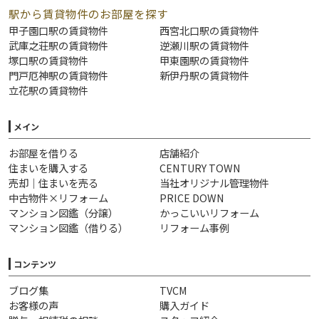
駅から賃貸物件のお部屋を探す
甲子園口駅の賃貸物件
西宮北口駅の賃貸物件
武庫之荘駅の賃貸物件
逆瀬川駅の賃貸物件
塚口駅の賃貸物件
甲東園駅の賃貸物件
門戸厄神駅の賃貸物件
新伊丹駅の賃貸物件
立花駅の賃貸物件
メイン
お部屋を借りる
店舗紹介
住まいを購入する
CENTURY TOWN
売却｜住まいを売る
当社オリジナル管理物件
中古物件×リフォーム
PRICE DOWN
マンション図鑑（分譲）
かっこいいリフォーム
マンション図鑑（借りる）
リフォーム事例
コンテンツ
ブログ集
TVCM
お客様の声
購入ガイド