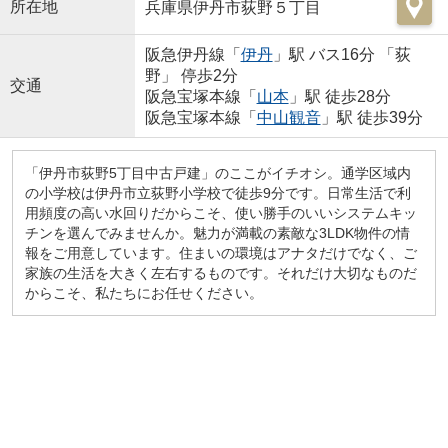
所在地
兵庫県伊丹市荻野５丁目
阪急伊丹線「
伊丹
」駅 バス16分 「荻
野」 停歩2分
交通
阪急宝塚本線「
山本
」駅 徒歩28分
阪急宝塚本線「
中山観音
」駅 徒歩39分
「伊丹市荻野5丁目中古戸建」のここがイチオシ。通学区域内
の小学校は伊丹市立荻野小学校で徒歩9分です。日常生活で利
用頻度の高い水回りだからこそ、使い勝手のいいシステムキッ
チンを選んでみませんか。魅力が満載の素敵な3LDK物件の情
報をご用意しています。住まいの環境はアナタだけでなく、ご
家族の生活を大きく左右するものです。それだけ大切なものだ
からこそ、私たちにお任せください。