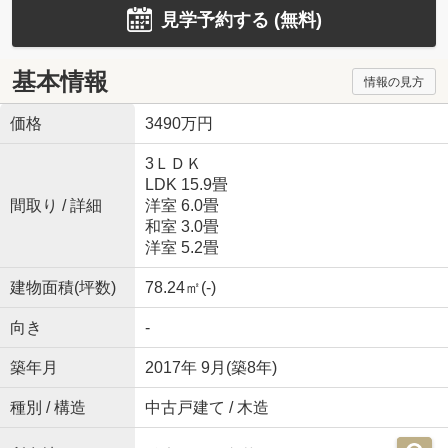
見学予約する (無料)
基本情報
情報の見方
価格
3490万円
3ＬＤＫ
LDK 15.9畳
間取り / 詳細
洋室 6.0畳
和室 3.0畳
洋室 5.2畳
建物面積(坪数)
78.24㎡(-)
向き
-
築年月
2017年 9月(築8年)
種別 / 構造
中古戸建て / 木造