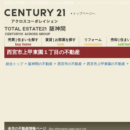
西宮市上甲東園１丁目の不動産購入のための地域情報｜センチュリー21アクロスグループは仲介実績
トップページへ
売買 | 住まいを探す
賃貸 | お部屋を探す
リフォーム
売却 | 住ま
buy home
rent
renovation
sell h
西宮市上甲東園１丁目の不動産
総合トップ
>
阪神間の不動産
>
西宮市の不動産
>
西宮市上甲東園の不動産
>
各市の不動産情報ページ
Buy information page each city