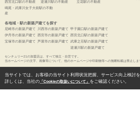
西宮北口駅の不動産
逆瀬川駅の不動産
立花駅の不動産
鳴尾・武庫川女子大前駅の不動
産
各地域・駅の新築戸建てを探す
尼崎市の新築戸建て
川西市の新築戸建て
甲子園口駅の新築戸建て
伊丹市の新築戸建て
西宮市の新築戸建て
西宮北口駅の新築戸建て
宝塚市の新築戸建て
芦屋市の新築戸建て
武庫之荘駅の新築戸建て
逆瀬川駅の新築戸建て
センチュリー21の加盟店は、すべて独立・自営です。
当ホームページの文字、画像等について、他のホームページや印刷物等への無断転載は禁止しま
当サイトでは、お客様の当サイト利用状況把握、サービス向上検討を目
詳しくは、当社の
をご確認ください。
「Cookieの取扱いについて」