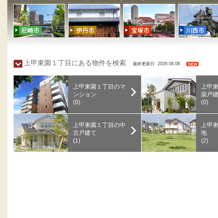
上甲東園１丁目にある物件を検索
最終更新日 2026.08.06
上甲東園１丁目のマ
上甲
ンション
築戸
(0)
(0)
上甲東園１丁目の中
上甲
古戸建て
地
(1)
(2)