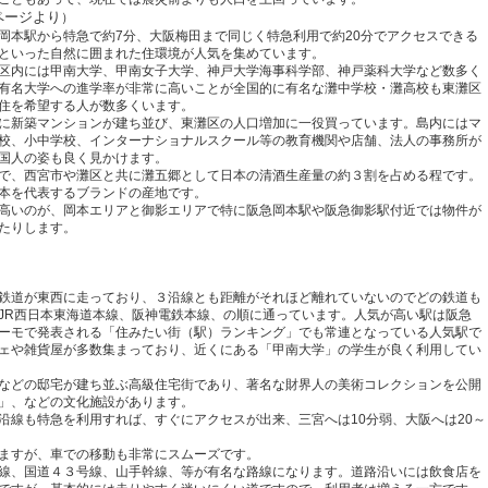
ページより
）
岡本駅から特急で約
7
分、大阪梅田まで同じく特急利用で約
20
分でアクセスできる
といった自然に囲まれた住環境が人気を集めています。
区内には甲南大学、甲南女子大学、神戸大学海事科学部、神戸薬科大学など数多く
有名大学への進学率が非常に高いことが全国的に有名な灘中学校・灘高校も東灘区
住を希望する人が数多くいます。
に新築マンションが建ち並び、東灘区の人口増加に一役買っています。島内にはマ
校、小中学校、インターナショナルスクール等の教育機関や店舗、法人の事務所が
国人の姿も良く見かけます。
で、西宮市や灘区と共に灘五郷として日本の清酒生産量の約３割を占める程です。
本を代表するブランドの産地です。
高いのが、岡本エリアと御影エリアで特に阪急岡本駅や阪急御影駅付近では物件が
たりします。
鉄道が東西に走っており、３沿線とも距離がそれほど離れていないのでどの鉄道も
JR
西日本東海道本線、阪神電鉄本線、の順に通っています。人気が高い駅は阪急
ーモで発表される「住みたい街（駅）ランキング」でも常連となっている人気駅で
ェや雑貨屋が多数集まっており、近くにある「甲南大学」の学生が良く利用してい
などの邸宅が建ち並ぶ高級住宅街であり、著名な財界人の美術コレクションを公開
」、などの文化施設があります。
沿線も特急を利用すれば、すぐにアクセスが出来、三宮へは
10
分弱、大阪へは
20
～
ますが、車での移動も非常にスムーズです。
線、国道４３号線、山手幹線、等が有名な路線になります。道路沿いには飲食店を