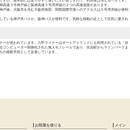
ですが、基本的には走りやすく迷いにくい道ですので、利用者は増える一方です。
神高速３号神戸線と阪神高速５号湾岸線の２つの高速道路があります。
神戸線、大阪市を含む大阪府南部、関西国際空港へのアクセスは５号湾岸線が便利
している神戸市バスか、阪神バスが便利です。気軽な移動の足として区民に愛され
ナーが使われています。六甲ライナーはポートアイランドにも利用されている「自
るコンピューター制御化された無人モノレールであり、住吉駅からマリンパークま
ちの移動手段として定着しています。
お部屋を借りる
メイン