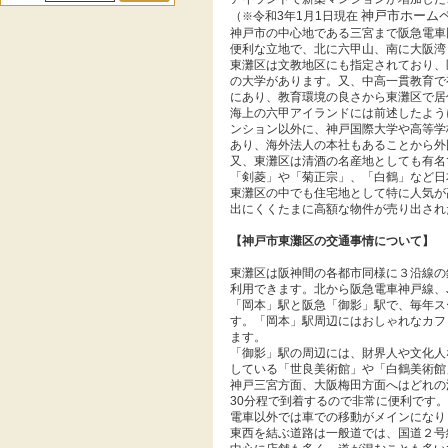
神
戸市ホーム
（
令和
3
年
1
月
1
日現在
※
神戸市の中心地である三宮まで阪急電車
便利な立地で、北に六甲山、南に大阪湾
東灘区は文教地区にも指定されており、
の大学があります。又、中高一貫教育で
にあり、教育環境の良さから東灘区で居
海上の六甲アイランドには前述したよう
ンション以外に、神戸国際大学や高等学
あり、海外法人の本社もあることから外
又、東灘区は清酒の名産地としても有名
「剣菱」や「菊正宗」、「白鶴」など日
東灘区の中でも住宅地として特に人気が
出にくくたまに高額な物件が売り出され
【神戸市東灘区の交通事情について】
東灘区は阪神間の各都市同様に３沿線の
利用できます。北から阪急電車神戸線、
「岡本」駅と阪急「御影」駅で、毎年ス
す。「岡本」駅周辺にはおしゃれなカフ
ます。
「御影」駅の周辺には、財界人や文化人
している「世良美術館」や「白鶴美術館
神戸三宮方面、大阪梅田方面へはどれの
30
分程で到着するので非常に便利です。
電車以外では車での移動がメインになり
東西を結ぶ道路は一般道では、国道２号