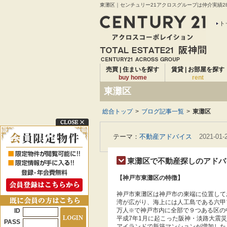
東灘区｜センチュリー21アクロスグループは仲介実績28
ト
売買 | 住まいを探す
賃貸 | お部屋を探す
buy home
rent
東灘区
総合トップ
>
ブログ記事一覧
>
東灘区
テーマ：
不動産アドバイス
2021-01-
東灘区で不動産探しのアドバ
【神戸市東灘区の特徴】
神戸市東灘区は神戸市の東端に位置して
湾が広がり、海上には人工島である六甲
万人
で神戸市内に全部で９つある区の
ID
※
平成
7
年
1
月に起こった阪神・淡路大震災
PASS
アイランドで新築マンションが増加した