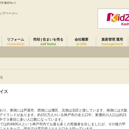
年連続No.1
ップページへ
リフォーム
売却 | 住まいを売る
会社概要
資産管理 運用
renovation
sell home
profile
management
29
イス
おり、東側には芦屋市、西側には灘区、北側は北区と接しています。南側には大阪
アイランドがあります。約
151
万人
いる神戸市の全人口中、東灘区の人口は約
21
※
中で３番目に多い人口数になっています。
では約
4800
人という神戸市内でも最も多くの死傷者を出しましたが、その後六甲
こともあって、現在では震災前よりも人口を上回っています。