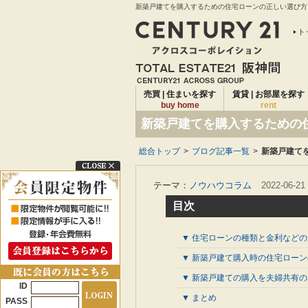
新築戸建てを購入するための住宅ローンの正しい選び方｜
ト
売買 | 住まいを探す
賃貸 | お部屋を探す
buy home
rent
新築戸建てを購入するための
総合トップ
>
ブログ記事一覧
>
新築戸建て
テーマ：
ノウハウコラム
2022-06-21
目次
▼ 住宅ローンの種類と金利などの
▼ 新築戸建て購入時の住宅ロー
▼ 新築戸建ての購入を夫婦共有
ID
▼ まとめ
PASS