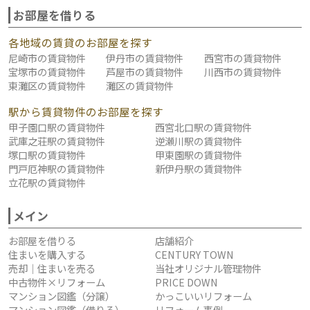
お部屋を借りる
各地域の賃貸のお部屋を探す
尼崎市の賃貸物件
伊丹市の賃貸物件
西宮市の賃貸物件
宝塚市の賃貸物件
芦屋市の賃貸物件
川西市の賃貸物件
東灘区の賃貸物件
灘区の賃貸物件
駅から賃貸物件のお部屋を探す
甲子園口駅の賃貸物件
西宮北口駅の賃貸物件
武庫之荘駅の賃貸物件
逆瀬川駅の賃貸物件
塚口駅の賃貸物件
甲東園駅の賃貸物件
門戸厄神駅の賃貸物件
新伊丹駅の賃貸物件
立花駅の賃貸物件
メイン
お部屋を借りる
店舗紹介
住まいを購入する
CENTURY TOWN
売却｜住まいを売る
当社オリジナル管理物件
中古物件×リフォーム
PRICE DOWN
マンション図鑑（分譲）
かっこいいリフォーム
マンション図鑑（借りる）
リフォーム事例