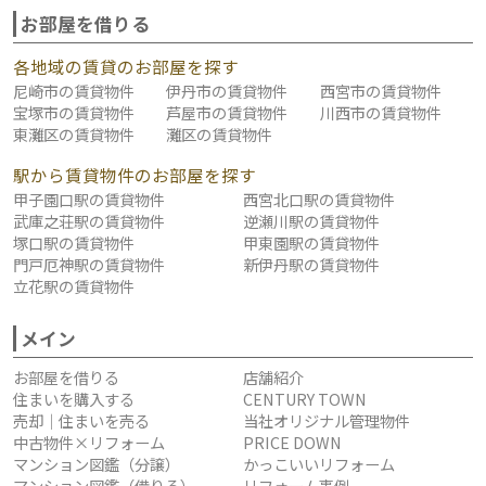
お部屋を借りる
各地域の賃貸のお部屋を探す
尼崎市の賃貸物件
伊丹市の賃貸物件
西宮市の賃貸物件
宝塚市の賃貸物件
芦屋市の賃貸物件
川西市の賃貸物件
東灘区の賃貸物件
灘区の賃貸物件
駅から賃貸物件のお部屋を探す
甲子園口駅の賃貸物件
西宮北口駅の賃貸物件
武庫之荘駅の賃貸物件
逆瀬川駅の賃貸物件
塚口駅の賃貸物件
甲東園駅の賃貸物件
門戸厄神駅の賃貸物件
新伊丹駅の賃貸物件
立花駅の賃貸物件
メイン
お部屋を借りる
店舗紹介
住まいを購入する
CENTURY TOWN
売却｜住まいを売る
当社オリジナル管理物件
中古物件×リフォーム
PRICE DOWN
マンション図鑑（分譲）
かっこいいリフォーム
マンション図鑑（借りる）
リフォーム事例