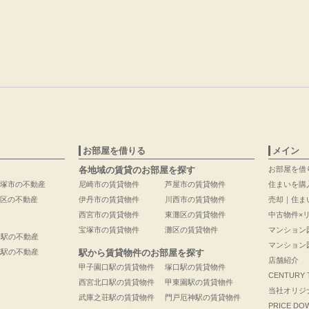
お部屋を借りる
メイン
各地域の賃貸のお部屋を探す
お部屋を借
塚市の不動産
尼崎市の賃貸物件
芦屋市の賃貸物件
住まいを購
区の不動産
伊丹市の賃貸物件
川西市の賃貸物件
売却｜住ま
西宮市の賃貸物件
東灘区の賃貸物件
中古物件×
宝塚市の賃貸物件
灘区の賃貸物件
マンション
口駅の不動産
マンション
花駅の不動産
駅から賃貸物件のお部屋を探す
店舗紹介
甲子園口駅の賃貸物件
塚口駅の賃貸物件
CENTURY
西宮北口駅の賃貸物件
甲東園駅の賃貸物件
当社オリジ
武庫之荘駅の賃貸物件
門戸厄神駅の賃貸物件
PRICE DO