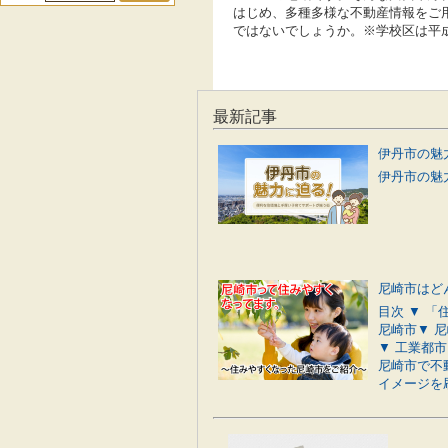
はじめ、多種多様な不動産情報をご
ではないでしょうか。※学校区は平成
最新記事
伊丹市の魅力
尼崎市はど
目次 ▼ 
尼崎市▼ 
▼ 工業都
尼崎市で不
イメージを刷