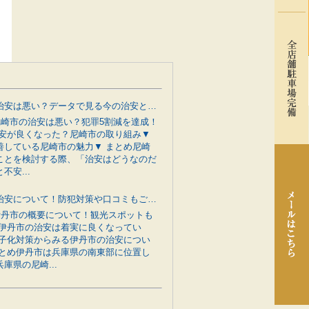
尼崎市の治安は悪い？データで見る今の治安と行政の防犯対策をご紹介
 尼崎市の治安は悪い？犯罪5割減を達成！
治安が良くなった？尼崎市の取り組み▼
善している尼崎市の魅力▼ まとめ尼崎
ことを検討する際、「治安はどうなのだ
不安...
伊丹市の治安について！防犯対策や口コミもご紹介
 伊丹市の概要について！観光スポットも
 伊丹市の治安は着実に良くなってい
少子化対策からみる伊丹市の治安につい
まとめ伊丹市は兵庫県の南東部に位置し
庫県の尼崎...