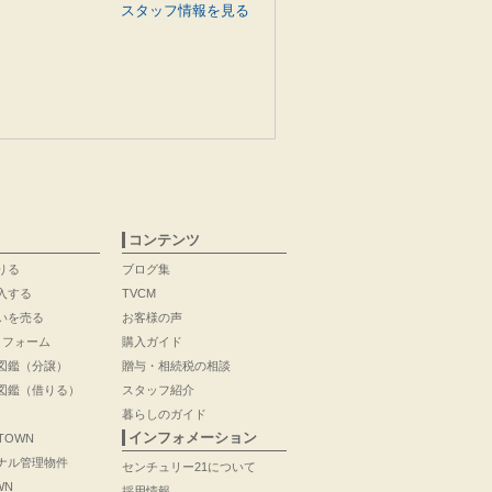
スタッフ情報を見る
コンテンツ
りる
ブログ集
入する
TVCM
いを売る
お客様の声
リフォーム
購入ガイド
図鑑（分譲）
贈与・相続税の相談
図鑑（借りる）
スタッフ紹介
暮らしのガイド
インフォメーション
 TOWN
ナル管理物件
センチュリー21について
WN
採用情報