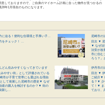
用意しておりますので、ご自身のマイホーム計画に合った物件が見つかるの
28年1月現在のものになります。
伊丹市の魅力に迫る！便利な住環境と手厚い子育てサポートが揃う街
をチェック！ ...
目次 ▼
▼ なぜ
治安が改
市に住む
ろう？」と
んどん住みやすくなってきています
「住みやすい街」として評価されている
目次 ▼
尼崎市が子育て世帯にも選ばれる理由
ご紹介▼
市として発展した尼崎市の歴史▼ なぜ
る？▼ 
動産の購入を検討するのか？▼ 街の
て！▼ 
新し...
ており、兵