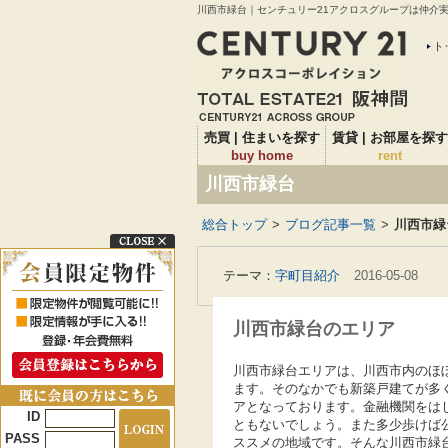
川西市緑台｜センチュリー21アクロスグループは仲介実績
ト
売買 | 住まいを探す
賃貸 | お部屋を探す
buy home
rent
川西市緑台
総合トップ
>
ブログ記事一覧
>
川西市緑
テーマ：
字町目紹介
2016-05-08
川西市緑台のエリア
川西市緑台エリアは、川西市内のほ
ます。そのなかでも新築戸建てが多
アとなっております。金融機関をは
ID
ともないでしょう。また多少歩けば
PASS
ススメの地域です。そんな川西市緑