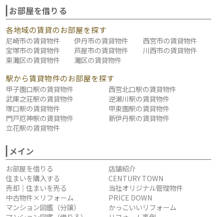
お部屋を借りる
各地域の賃貸のお部屋を探す
尼崎市の賃貸物件
伊丹市の賃貸物件
西宮市の賃貸物件
宝塚市の賃貸物件
芦屋市の賃貸物件
川西市の賃貸物件
東灘区の賃貸物件
灘区の賃貸物件
駅から賃貸物件のお部屋を探す
甲子園口駅の賃貸物件
西宮北口駅の賃貸物件
武庫之荘駅の賃貸物件
逆瀬川駅の賃貸物件
塚口駅の賃貸物件
甲東園駅の賃貸物件
門戸厄神駅の賃貸物件
新伊丹駅の賃貸物件
立花駅の賃貸物件
メイン
お部屋を借りる
店舗紹介
住まいを購入する
CENTURY TOWN
売却｜住まいを売る
当社オリジナル管理物件
中古物件×リフォーム
PRICE DOWN
マンション図鑑（分譲）
かっこいいリフォーム
マンション図鑑（借りる）
リフォーム事例