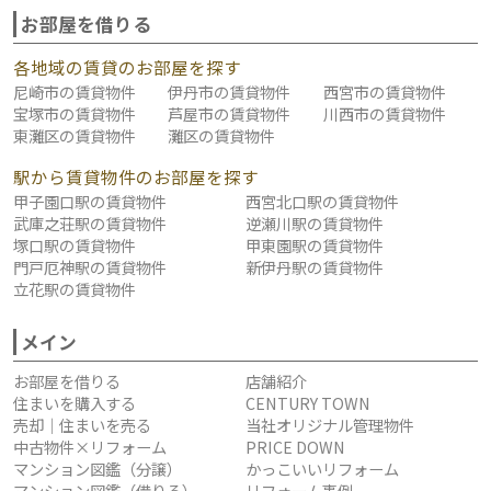
お部屋を借りる
各地域の賃貸のお部屋を探す
尼崎市の賃貸物件
伊丹市の賃貸物件
西宮市の賃貸物件
宝塚市の賃貸物件
芦屋市の賃貸物件
川西市の賃貸物件
東灘区の賃貸物件
灘区の賃貸物件
駅から賃貸物件のお部屋を探す
甲子園口駅の賃貸物件
西宮北口駅の賃貸物件
武庫之荘駅の賃貸物件
逆瀬川駅の賃貸物件
塚口駅の賃貸物件
甲東園駅の賃貸物件
門戸厄神駅の賃貸物件
新伊丹駅の賃貸物件
立花駅の賃貸物件
メイン
お部屋を借りる
店舗紹介
住まいを購入する
CENTURY TOWN
売却｜住まいを売る
当社オリジナル管理物件
中古物件×リフォーム
PRICE DOWN
マンション図鑑（分譲）
かっこいいリフォーム
マンション図鑑（借りる）
リフォーム事例