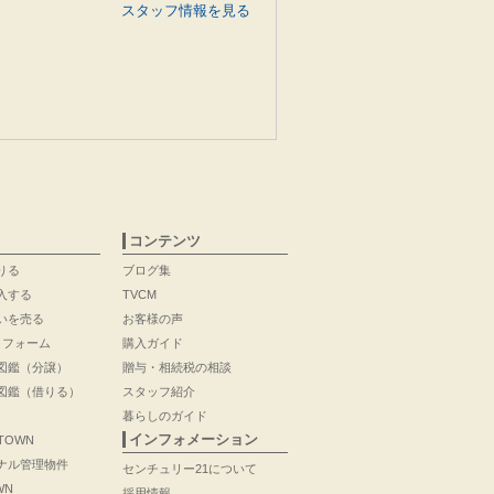
スタッフ情報を見る
コンテンツ
りる
ブログ集
入する
TVCM
いを売る
お客様の声
リフォーム
購入ガイド
図鑑（分譲）
贈与・相続税の相談
図鑑（借りる）
スタッフ紹介
暮らしのガイド
インフォメーション
 TOWN
ナル管理物件
センチュリー21について
WN
採用情報