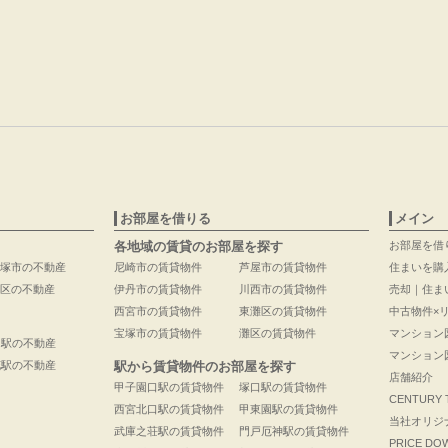
お部屋を借りる
メイン
各地域の賃貸のお部屋を探す
お部屋を借
塚市の不動産
尼崎市の賃貸物件
芦屋市の賃貸物件
住まいを購
区の不動産
伊丹市の賃貸物件
川西市の賃貸物件
売却｜住ま
西宮市の賃貸物件
東灘区の賃貸物件
中古物件×
宝塚市の賃貸物件
灘区の賃貸物件
マンション
口駅の不動産
マンション
花駅の不動産
駅から賃貸物件のお部屋を探す
店舗紹介
甲子園口駅の賃貸物件
塚口駅の賃貸物件
CENTURY
西宮北口駅の賃貸物件
甲東園駅の賃貸物件
当社オリジ
武庫之荘駅の賃貸物件
門戸厄神駅の賃貸物件
PRICE DO