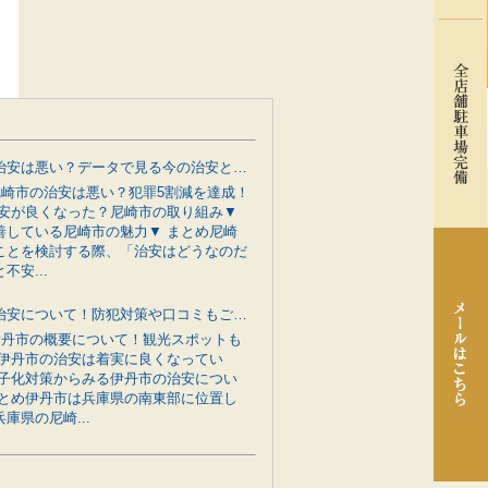
尼崎市の治安は悪い？データで見る今の治安と行政の防犯対策をご紹介
 尼崎市の治安は悪い？犯罪5割減を達成！
治安が良くなった？尼崎市の取り組み▼
善している尼崎市の魅力▼ まとめ尼崎
ことを検討する際、「治安はどうなのだ
不安...
伊丹市の治安について！防犯対策や口コミもご紹介
 伊丹市の概要について！観光スポットも
 伊丹市の治安は着実に良くなってい
少子化対策からみる伊丹市の治安につい
まとめ伊丹市は兵庫県の南東部に位置し
庫県の尼崎...