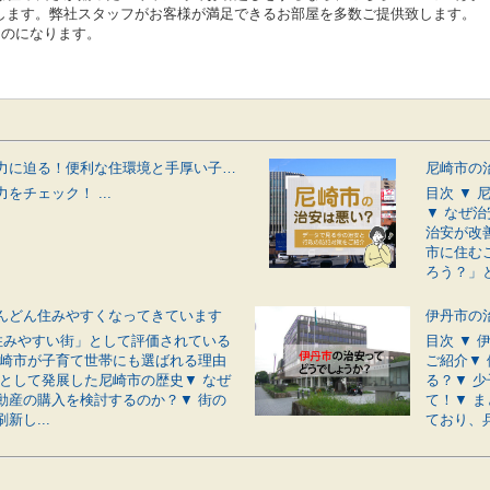
します。弊社スタッフがお客様が満足できるお部屋を多数ご提供致します。
ものになります。
伊丹市の魅力に迫る！便利な住環境と手厚い子育てサポートが揃う街
をチェック！ ...
目次 ▼
▼ なぜ
治安が改
市に住む
ろう？」と
んどん住みやすくなってきています
「住みやすい街」として評価されている
目次 ▼
尼崎市が子育て世帯にも選ばれる理由
ご紹介▼
市として発展した尼崎市の歴史▼ なぜ
る？▼ 
動産の購入を検討するのか？▼ 街の
て！▼ 
新し...
ており、兵