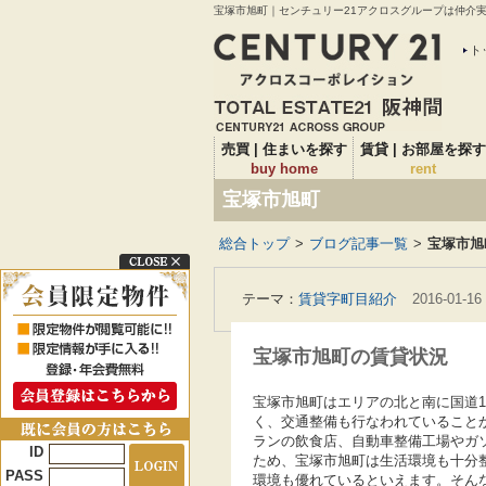
宝塚市旭町｜センチュリー21アクロスグループは仲介実績
ト
売買 | 住まいを探す
賃貸 | お部屋を探す
buy home
rent
宝塚市旭町
総合トップ
>
ブログ記事一覧
>
宝塚市旭
テーマ：
賃貸字町目紹介
2016-01-16
宝塚市旭町の賃貸状況
宝塚市旭町はエリアの北と南に国道1
く、交通整備も行なわれていること
ランの飲食店、自動車整備工場やガ
ID
ため、宝塚市旭町は生活環境も十分
PASS
環境も優れているといえます。そん