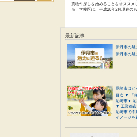
貸物件探しを始めることをオススメ
※ 学校区は、平成28年2月現在の
最新記事
伊丹市の魅力
尼崎市はど
目次 ▼ 
尼崎市▼ 
▼ 工業都
尼崎市で不
イメージを刷