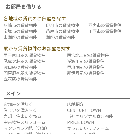
お部屋を借りる
各地域の賃貸のお部屋を探す
尼崎市の賃貸物件
伊丹市の賃貸物件
西宮市の賃貸物件
宝塚市の賃貸物件
芦屋市の賃貸物件
川西市の賃貸物件
東灘区の賃貸物件
灘区の賃貸物件
駅から賃貸物件のお部屋を探す
甲子園口駅の賃貸物件
西宮北口駅の賃貸物件
武庫之荘駅の賃貸物件
逆瀬川駅の賃貸物件
塚口駅の賃貸物件
甲東園駅の賃貸物件
門戸厄神駅の賃貸物件
新伊丹駅の賃貸物件
立花駅の賃貸物件
メイン
お部屋を借りる
店舗紹介
住まいを購入する
CENTURY TOWN
売却｜住まいを売る
当社オリジナル管理物件
中古物件×リフォーム
PRICE DOWN
マンション図鑑（分譲）
かっこいいリフォーム
マンション図鑑（借りる）
リフォーム事例