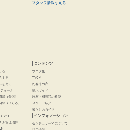
スタッフ情報を見る
コンテンツ
りる
ブログ集
入する
TVCM
いを売る
お客様の声
リフォーム
購入ガイド
図鑑（分譲）
贈与・相続税の相談
図鑑（借りる）
スタッフ紹介
暮らしのガイド
インフォメーション
 TOWN
ナル管理物件
センチュリー21について
WN
採用情報