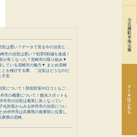
尼崎市の治安は悪い？データで見る今の治安と行政の防犯対策をご紹介
 尼崎市の治安は悪い？犯罪5割減を達成！
治安が良くなった？尼崎市の取り組み▼
善している尼崎市の魅力▼ まとめ尼崎
ことを検討する際、「治安はどうなのだ
不安...
伊丹市の治安について！防犯対策や口コミもご紹介
 伊丹市の概要について！観光スポットも
 伊丹市の治安は着実に良くなってい
少子化対策からみる伊丹市の治安につい
まとめ伊丹市は兵庫県の南東部に位置し
庫県の尼崎...