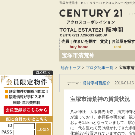
宝塚市清荒神｜センチュリー21アクロスグループは仲介実
ト
売買 | 住まいを探す
賃貸 | お部屋を探す
buy home
rent
宝塚市清荒神
総合トップ
>
ブログ記事一覧
>
宝塚市清
テーマ：
賃貸字町目紹介
2016-01-16
宝塚市清荒神の賃貸状況
八坂神社、大阪佛光山寺、清荒神寺
が通っており、参拝客や研究者、観
およそ1.5kmとなっていまして、
ID
に、代を重ねて受け継がれてきた参
PASS
化施設が設置されていますので、宝