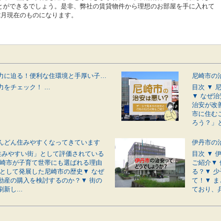
とができるでしょう。是非、弊社の賃貸物件から理想のお部屋を手に入れて
2月現在のものになります。
伊丹市の魅力に迫る！便利な住環境と手厚い子育てサポートが揃う街
をチェック！ ...
目次 ▼
▼ なぜ
治安が改
市に住む
ろう？」と
んどん住みやすくなってきています
「住みやすい街」として評価されている
目次 ▼
尼崎市が子育て世帯にも選ばれる理由
ご紹介▼
市として発展した尼崎市の歴史▼ なぜ
る？▼ 
動産の購入を検討するのか？▼ 街の
て！▼ 
新し...
ており、兵