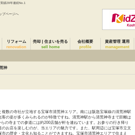
績28年連続No.1
ップページへ
リフォーム
売却 | 住まいを売る
会社概要
資産管理 運用
renovation
sell home
profile
management
荒神
と複数の寺社が立地する宝塚市清荒神エリア。南には阪急宝塚線の清荒神駅
光客の姿が多くみられるのが特徴ですね。清荒神駅から清荒神寺まで距離は
駅からの寺までの参道には約200店舗が軒を連ねています。お参りの行き帰り
道のお店を楽しむのが、当エリアの魅力です。また、駅周辺には宝塚市立文
塚市の歴史・文化も知ることができますね。宝塚市清荒神エリアで住まえ