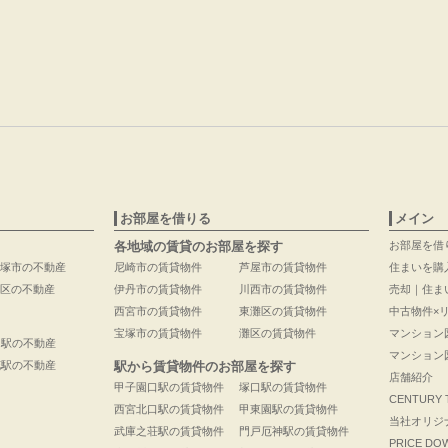
お部屋を借りる
メイン
各地域の賃貸のお部屋を探す
お部屋を借
塚市の不動産
尼崎市の賃貸物件
芦屋市の賃貸物件
住まいを購
区の不動産
伊丹市の賃貸物件
川西市の賃貸物件
売却｜住ま
西宮市の賃貸物件
東灘区の賃貸物件
中古物件×
宝塚市の賃貸物件
灘区の賃貸物件
マンション
口駅の不動産
マンション
花駅の不動産
駅から賃貸物件のお部屋を探す
店舗紹介
甲子園口駅の賃貸物件
塚口駅の賃貸物件
CENTURY
西宮北口駅の賃貸物件
甲東園駅の賃貸物件
当社オリジ
武庫之荘駅の賃貸物件
門戸厄神駅の賃貸物件
PRICE DO