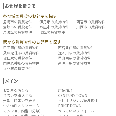
お部屋を借りる
各地域の賃貸のお部屋を探す
尼崎市の賃貸物件
伊丹市の賃貸物件
西宮市の賃貸物件
宝塚市の賃貸物件
芦屋市の賃貸物件
川西市の賃貸物件
東灘区の賃貸物件
灘区の賃貸物件
駅から賃貸物件のお部屋を探す
甲子園口駅の賃貸物件
西宮北口駅の賃貸物件
武庫之荘駅の賃貸物件
逆瀬川駅の賃貸物件
塚口駅の賃貸物件
甲東園駅の賃貸物件
門戸厄神駅の賃貸物件
新伊丹駅の賃貸物件
立花駅の賃貸物件
メイン
お部屋を借りる
店舗紹介
住まいを購入する
CENTURY TOWN
売却｜住まいを売る
当社オリジナル管理物件
中古物件×リフォーム
PRICE DOWN
マンション図鑑（分譲）
かっこいいリフォーム
マンション図鑑（借りる）
リフォーム事例