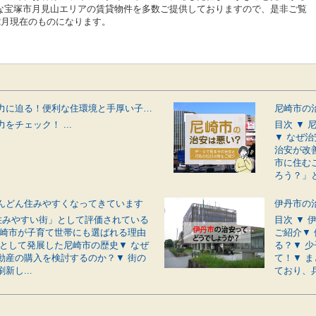
な宝塚市月見山エリアの賃貸物件を多数ご提供しておりますので、是非ご覧
2月現在のものになります。
伊丹市の魅力に迫る！便利な住環境と手厚い子育てサポートが揃う街
をチェック！ ...
目次 ▼
▼ なぜ
治安が改
市に住む
ろう？」と
んどん住みやすくなってきています
「住みやすい街」として評価されている
目次 ▼
尼崎市が子育て世帯にも選ばれる理由
ご紹介▼
市として発展した尼崎市の歴史▼ なぜ
る？▼ 
動産の購入を検討するのか？▼ 街の
て！▼ 
新し...
ており、兵