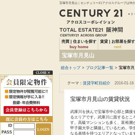
宝塚市月見山｜センチュリー21アクロスグループは仲介実
ト
売買 | 住まいを探す
賃貸 | お部屋を探す
buy home
rent
宝塚市月見山
総合トップ
>
ブログ記事一覧
>
宝塚市月
テーマ：
賃貸字町目紹介
2016-01-16
宝塚市月見山の賃貸状況
武庫川を挟んで宝塚市中心部と隣接
るエリアです。武庫川に面するとこ
す。高級マンションも多く、富裕層
ID
甲子園大学と隣接しているため、学
PASS
なる表情を持つエリアとなっていま