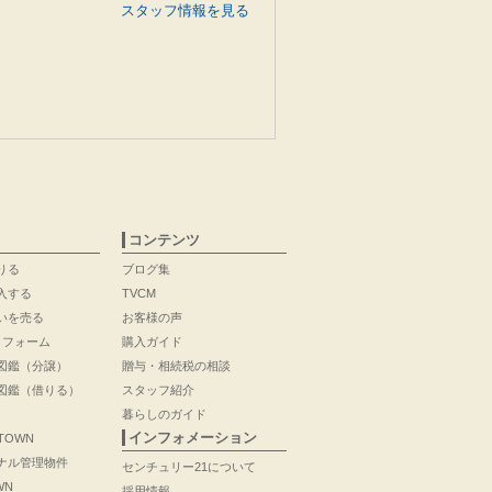
スタッフ情報を見る
コンテンツ
りる
ブログ集
入する
TVCM
いを売る
お客様の声
リフォーム
購入ガイド
図鑑（分譲）
贈与・相続税の相談
図鑑（借りる）
スタッフ紹介
暮らしのガイド
インフォメーション
 TOWN
ナル管理物件
センチュリー21について
WN
採用情報