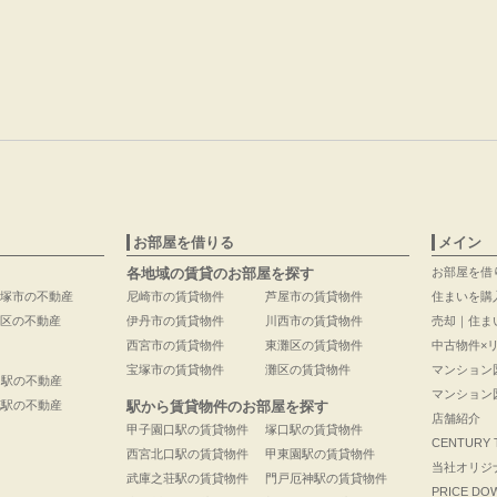
お部屋を借りる
メイン
各地域の賃貸のお部屋を探す
お部屋を借
塚市の不動産
尼崎市の賃貸物件
芦屋市の賃貸物件
住まいを購
区の不動産
伊丹市の賃貸物件
川西市の賃貸物件
売却｜住ま
西宮市の賃貸物件
東灘区の賃貸物件
中古物件×
宝塚市の賃貸物件
灘区の賃貸物件
マンション
口駅の不動産
マンション
花駅の不動産
駅から賃貸物件のお部屋を探す
店舗紹介
甲子園口駅の賃貸物件
塚口駅の賃貸物件
CENTURY
西宮北口駅の賃貸物件
甲東園駅の賃貸物件
当社オリジ
武庫之荘駅の賃貸物件
門戸厄神駅の賃貸物件
PRICE DO