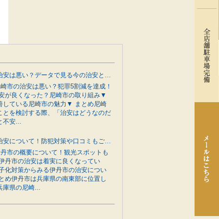
尼崎市の治安は悪い？データで見る今の治安と行政の防犯対策をご紹介
 尼崎市の治安は悪い？犯罪5割減を達成！
治安が良くなった？尼崎市の取り組み▼
善している尼崎市の魅力▼ まとめ尼崎
ことを検討する際、「治安はどうなのだ
不安...
伊丹市の治安について！防犯対策や口コミもご紹介
 伊丹市の概要について！観光スポットも
 伊丹市の治安は着実に良くなってい
少子化対策からみる伊丹市の治安につい
まとめ伊丹市は兵庫県の南東部に位置し
庫県の尼崎...