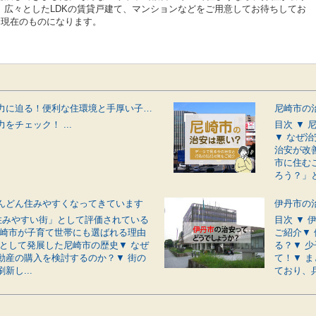
。広々としたLDKの賃貸戸建て、マンションなどをご用意してお待ちしてお
月現在のものになります。
伊丹市の魅力に迫る！便利な住環境と手厚い子育てサポートが揃う街
をチェック！ ...
目次 ▼
▼ なぜ
治安が改
市に住む
ろう？」と
んどん住みやすくなってきています
「住みやすい街」として評価されている
目次 ▼
尼崎市が子育て世帯にも選ばれる理由
ご紹介▼
市として発展した尼崎市の歴史▼ なぜ
る？▼ 
動産の購入を検討するのか？▼ 街の
て！▼ 
新し...
ており、兵