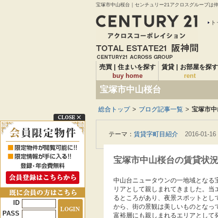
宝塚市中山桜台｜センチュリー21アクロスグループは仲介
ト
売買 | 住まいを探す
賃貸 | お部屋を探す
buy home
rent
宝塚市中山桜台
総合トップ
>
ブログ記事一覧
>
宝塚市中
テーマ：
賃貸字町目紹介
2016-01-16
宝塚市中山桜台の賃貸状
中山台ニュータウンの一地域となる
リアとして親しまれてきました。当
るところがあり、夜景スポットとし
ID
から、街の景観は美しいものとなっ
PASS
富裕層にも親しまれるエリアとして