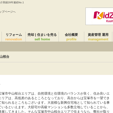
実績28年連続No.1
ップページへ
リフォーム
売却 | 住まいを売る
会社概要
資産管理 運用
renovation
sell home
profile
management
山桜台
況
宝塚市中山桜台エリアは、自然環境と住環境のバランスが良く、住み良いエ
エリアは、高低差のあるところとなっており、高台からは宝塚市を一望でき
て知られるところもございます。大規模な新興住宅地として知られている事
ているといえます。大邸宅や高級マンションも多数立地していることから、
発展してきました。そんな宝塚市中山桜台エリアで住まうなら、弊社が取り