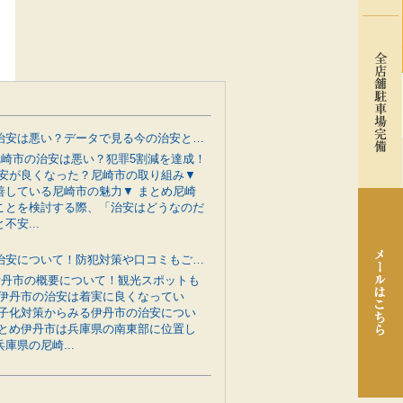
尼崎市の治安は悪い？データで見る今の治安と行政の防犯対策をご紹介
 尼崎市の治安は悪い？犯罪5割減を達成！
治安が良くなった？尼崎市の取り組み▼
善している尼崎市の魅力▼ まとめ尼崎
ことを検討する際、「治安はどうなのだ
不安...
伊丹市の治安について！防犯対策や口コミもご紹介
 伊丹市の概要について！観光スポットも
 伊丹市の治安は着実に良くなってい
少子化対策からみる伊丹市の治安につい
まとめ伊丹市は兵庫県の南東部に位置し
庫県の尼崎...