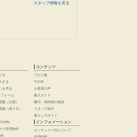
スタッフ情報を見る
コンテンツ
りる
ブログ集
入する
TVCM
いを売る
お客様の声
リフォーム
購入ガイド
図鑑（分譲）
贈与・相続税の相談
図鑑（借りる）
スタッフ紹介
暮らしのガイド
インフォメーション
 TOWN
ナル管理物件
センチュリー21について
WN
採用情報