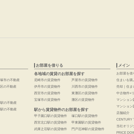
お部屋を借りる
メイン
各地域の賃貸のお部屋を探す
お部屋を借
塚市の不動産
尼崎市の賃貸物件
芦屋市の賃貸物件
住まいを購
区の不動産
伊丹市の賃貸物件
川西市の賃貸物件
売却｜住ま
西宮市の賃貸物件
東灘区の賃貸物件
中古物件×
宝塚市の賃貸物件
灘区の賃貸物件
マンション
口駅の不動産
マンション
花駅の不動産
駅から賃貸物件のお部屋を探す
店舗紹介
甲子園口駅の賃貸物件
塚口駅の賃貸物件
CENTURY
西宮北口駅の賃貸物件
甲東園駅の賃貸物件
当社オリジ
武庫之荘駅の賃貸物件
門戸厄神駅の賃貸物件
PRICE DO