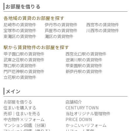
お部屋を借りる
各地域の賃貸のお部屋を探す
尼崎市の賃貸物件
伊丹市の賃貸物件
西宮市の賃貸物件
宝塚市の賃貸物件
芦屋市の賃貸物件
川西市の賃貸物件
東灘区の賃貸物件
灘区の賃貸物件
駅から賃貸物件のお部屋を探す
甲子園口駅の賃貸物件
西宮北口駅の賃貸物件
武庫之荘駅の賃貸物件
逆瀬川駅の賃貸物件
塚口駅の賃貸物件
甲東園駅の賃貸物件
門戸厄神駅の賃貸物件
新伊丹駅の賃貸物件
立花駅の賃貸物件
メイン
お部屋を借りる
店舗紹介
住まいを購入する
CENTURY TOWN
売却｜住まいを売る
当社オリジナル管理物件
中古物件×リフォーム
PRICE DOWN
マンション図鑑（分譲）
かっこいいリフォーム
マンション図鑑（借りる）
リフォーム事例