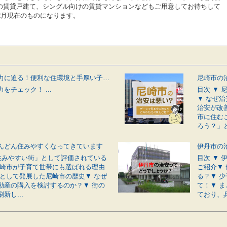
の賃貸戸建て、シングル向けの賃貸マンションなどもご用意してお待ちして
2月現在のものになります。
伊丹市の魅力に迫る！便利な住環境と手厚い子育てサポートが揃う街
をチェック！ ...
目次 ▼
▼ なぜ
治安が改
市に住む
ろう？」と
んどん住みやすくなってきています
「住みやすい街」として評価されている
目次 ▼
尼崎市が子育て世帯にも選ばれる理由
ご紹介▼
市として発展した尼崎市の歴史▼ なぜ
る？▼ 
動産の購入を検討するのか？▼ 街の
て！▼ 
新し...
ており、兵