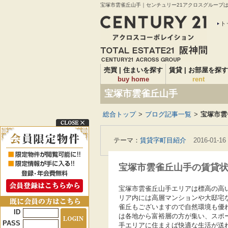
宝塚市雲雀丘山手｜センチュリー21アクロスグループは仲
ト
売買 | 住まいを探す
賃貸 | お部屋を探す
buy home
rent
宝塚市雲雀丘山手
総合トップ
>
ブログ記事一覧
>
宝塚市雲
テーマ：
賃貸字町目紹介
2016-01-16
宝塚市雲雀丘山手の賃貸
宝塚市雲雀丘山手エリアは標高の高
リア内には高層マンションや大邸宅
雀丘もございますので自然環境も優
ID
は各地から富裕層の方が集い、スポ
PASS
手エリアに住まえば快適な生活が送