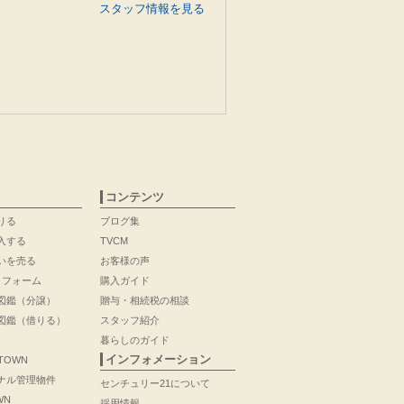
スタッフ情報を見る
コンテンツ
りる
ブログ集
入する
TVCM
いを売る
お客様の声
リフォーム
購入ガイド
図鑑（分譲）
贈与・相続税の相談
図鑑（借りる）
スタッフ紹介
暮らしのガイド
インフォメーション
 TOWN
ナル管理物件
センチュリー21について
WN
採用情報