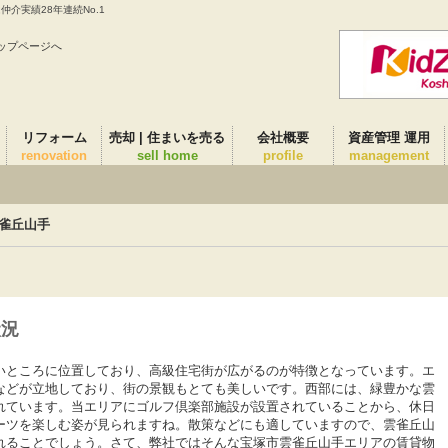
介実績28年連続No.1
ップページへ
リフォーム
売却 | 住まいを売る
会社概要
資産管理 運用
renovation
sell home
profile
management
雀丘山手
状況
いところに位置しており、高級住宅街が広がるのが特徴となっています。エ
などが立地しており、街の景観もとても美しいです。西部には、緑豊かな雲
れています。当エリアにゴルフ倶楽部施設が設置されていることから、休日
ーツを楽しむ姿が見られますね。散策などにも適していますので、雲雀丘山
れることでしょう。さて、弊社ではそんな宝塚市雲雀丘山手エリアの賃貸物