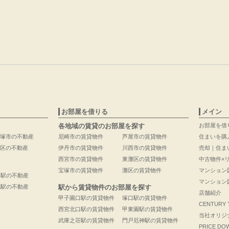
お部屋を借りる
メイン
各地域の賃貸のお部屋を探す
お部屋を借
塚市の不動産
尼崎市の賃貸物件
芦屋市の賃貸物件
住まいを購
区の不動産
伊丹市の賃貸物件
川西市の賃貸物件
売却｜住ま
西宮市の賃貸物件
東灘区の賃貸物件
中古物件×
宝塚市の賃貸物件
灘区の賃貸物件
マンション
口駅の不動産
マンション
花駅の不動産
駅から賃貸物件のお部屋を探す
店舗紹介
甲子園口駅の賃貸物件
塚口駅の賃貸物件
CENTURY
西宮北口駅の賃貸物件
甲東園駅の賃貸物件
当社オリジ
武庫之荘駅の賃貸物件
門戸厄神駅の賃貸物件
PRICE DO