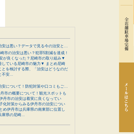
尼崎市の治安は悪い？データで見る今の治安と行政の防犯対策をご紹介
 尼崎市の治安は悪い？犯罪5割減を達成！
治安が良くなった？尼崎市の取り組み▼
善している尼崎市の魅力▼ まとめ尼崎
ことを検討する際、「治安はどうなのだ
不安...
伊丹市の治安について！防犯対策や口コミもご紹介
 伊丹市の概要について！観光スポットも
 伊丹市の治安は着実に良くなってい
少子化対策からみる伊丹市の治安につい
まとめ伊丹市は兵庫県の南東部に位置し
庫県の尼崎...