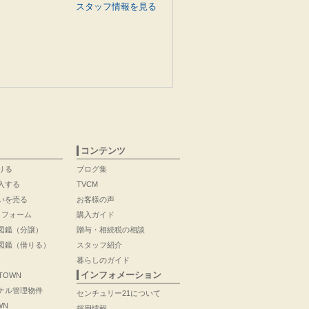
スタッフ情報を見る
コンテンツ
りる
ブログ集
入する
TVCM
いを売る
お客様の声
リフォーム
購入ガイド
図鑑（分譲）
贈与・相続税の相談
図鑑（借りる）
スタッフ紹介
暮らしのガイド
インフォメーション
 TOWN
ナル管理物件
センチュリー21について
WN
採用情報