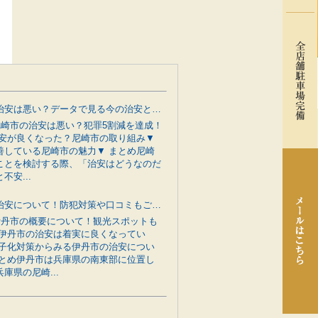
尼崎市の治安は悪い？データで見る今の治安と行政の防犯対策をご紹介
 尼崎市の治安は悪い？犯罪5割減を達成！
治安が良くなった？尼崎市の取り組み▼
善している尼崎市の魅力▼ まとめ尼崎
ことを検討する際、「治安はどうなのだ
不安...
伊丹市の治安について！防犯対策や口コミもご紹介
 伊丹市の概要について！観光スポットも
 伊丹市の治安は着実に良くなってい
少子化対策からみる伊丹市の治安につい
まとめ伊丹市は兵庫県の南東部に位置し
庫県の尼崎...