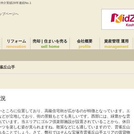
介実績28年連続No.1
ップページへ
リフォーム
売却 | 住まいを売る
会社概要
資産管理 運用
renovation
sell home
profile
management
雀丘山手
状況
いところに位置しており、高級住宅街が広がるのが特徴となっています。エ
などが立地しており、街の景観もとても美しいです。西部には、緑豊かな雲
れています。当エリアにゴルフ倶楽部施設が設置されていることから、休日
ーツを楽しむ姿が見られますね。散策などにも適していますので、雲雀丘山
れることでしょう。さて、弊社ではそんな宝塚市雲雀丘山手エリアの賃貸物