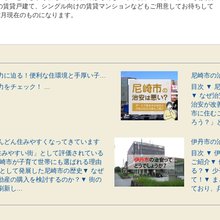
の賃貸戸建て、シングル向けの賃貸マンションなどもご用意してお待ちして
2月現在のものになります。
伊丹市の魅力に迫る！便利な住環境と手厚い子育てサポートが揃う街
をチェック！ ...
目次 ▼
▼ なぜ
治安が改
市に住む
ろう？」と
んどん住みやすくなってきています
「住みやすい街」として評価されている
目次 ▼
尼崎市が子育て世帯にも選ばれる理由
ご紹介▼
市として発展した尼崎市の歴史▼ なぜ
る？▼ 
動産の購入を検討するのか？▼ 街の
て！▼ 
新し...
ており、兵