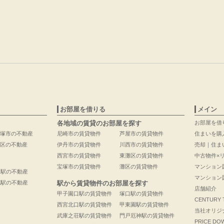
お部屋を借りる
メイン
各地域の賃貸のお部屋を探す
お部屋を借
塚市の不動産
尼崎市の賃貸物件
芦屋市の賃貸物件
住まいを購
区の不動産
伊丹市の賃貸物件
川西市の賃貸物件
売却｜住ま
西宮市の賃貸物件
東灘区の賃貸物件
中古物件×
宝塚市の賃貸物件
灘区の賃貸物件
マンション
口駅の不動産
マンション
花駅の不動産
駅から賃貸物件のお部屋を探す
店舗紹介
甲子園口駅の賃貸物件
塚口駅の賃貸物件
CENTURY
西宮北口駅の賃貸物件
甲東園駅の賃貸物件
当社オリジ
武庫之荘駅の賃貸物件
門戸厄神駅の賃貸物件
PRICE DO