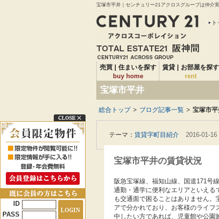
宝塚市平井｜センチュリー21アクロスグループは仲介実績
ト
売買 | 住まいを探す
賃貸 | お部屋を探す
buy home
rent
宝塚市平井
総合トップ
>
ブログ記事一覧
>
宝塚市平
テーマ：
賃貸字町目紹介
2016-01-16
宝塚市平井の賃貸状況
阪急宝塚線、福知山線、国道171
通勤・通学に便利なエリアといえる
も交通面で困ることはありません。
ID
アで分かれており、お客様のライフ
PASS
中したい方であれば、児童館や公園