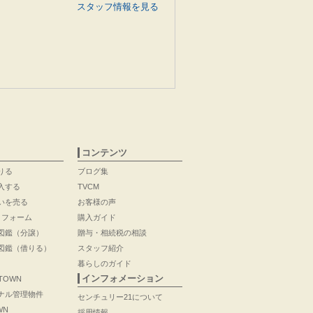
スタッフ情報を見る
コンテンツ
りる
ブログ集
入する
TVCM
いを売る
お客様の声
リフォーム
購入ガイド
図鑑（分譲）
贈与・相続税の相談
図鑑（借りる）
スタッフ紹介
暮らしのガイド
インフォメーション
 TOWN
ナル管理物件
センチュリー21について
WN
採用情報