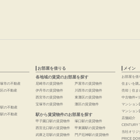
お部屋を借りる
メイン
各地域の賃貸のお部屋を探す
お部屋を借
塚市の不動産
尼崎市の賃貸物件
芦屋市の賃貸物件
住まいを購
区の不動産
伊丹市の賃貸物件
川西市の賃貸物件
売却｜住ま
西宮市の賃貸物件
東灘区の賃貸物件
中古物件×
宝塚市の賃貸物件
灘区の賃貸物件
マンション
口駅の不動産
マンション
花駅の不動産
駅から賃貸物件のお部屋を探す
店舗紹介
甲子園口駅の賃貸物件
塚口駅の賃貸物件
CENTURY
西宮北口駅の賃貸物件
甲東園駅の賃貸物件
当社オリジ
武庫之荘駅の賃貸物件
門戸厄神駅の賃貸物件
PRICE DO