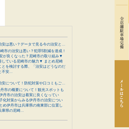
尼崎市の治安は悪い？データで見る今の治安と行政の防犯対策をご紹介
 尼崎市の治安は悪い？犯罪5割減を達成！
治安が良くなった？尼崎市の取り組み▼
善している尼崎市の魅力▼ まとめ尼崎
ことを検討する際、「治安はどうなのだ
不安...
伊丹市の治安について！防犯対策や口コミもご紹介
 伊丹市の概要について！観光スポットも
 伊丹市の治安は着実に良くなってい
少子化対策からみる伊丹市の治安につい
まとめ伊丹市は兵庫県の南東部に位置し
庫県の尼崎...