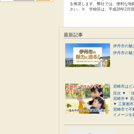
を推奨します。弊社では、便利な地
さい。※ 学校区は、平成28年2月
最新記事
伊丹市の魅力
尼崎市はど
目次 ▼ 
尼崎市▼ 
▼ 工業都
尼崎市で不
イメージを刷