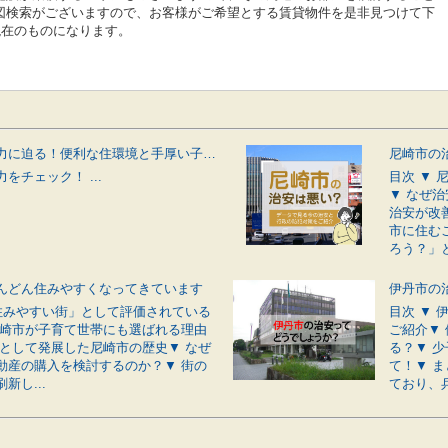
図検索がございますので、お客様がご希望とする賃貸物件を是非見つけて下
現在のものになります。
伊丹市の魅力に迫る！便利な住環境と手厚い子育てサポートが揃う街
をチェック！ ...
目次 ▼
▼ なぜ
治安が改
市に住む
ろう？」と
んどん住みやすくなってきています
「住みやすい街」として評価されている
目次 ▼
尼崎市が子育て世帯にも選ばれる理由
ご紹介▼
市として発展した尼崎市の歴史▼ なぜ
る？▼ 
動産の購入を検討するのか？▼ 街の
て！▼ 
新し...
ており、兵