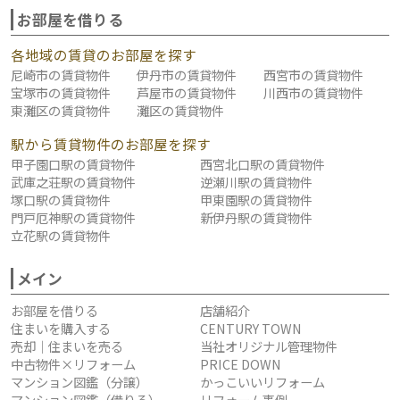
お部屋を借りる
各地域の賃貸のお部屋を探す
尼崎市の賃貸物件
伊丹市の賃貸物件
西宮市の賃貸物件
宝塚市の賃貸物件
芦屋市の賃貸物件
川西市の賃貸物件
東灘区の賃貸物件
灘区の賃貸物件
駅から賃貸物件のお部屋を探す
甲子園口駅の賃貸物件
西宮北口駅の賃貸物件
武庫之荘駅の賃貸物件
逆瀬川駅の賃貸物件
塚口駅の賃貸物件
甲東園駅の賃貸物件
門戸厄神駅の賃貸物件
新伊丹駅の賃貸物件
立花駅の賃貸物件
メイン
お部屋を借りる
店舗紹介
住まいを購入する
CENTURY TOWN
売却｜住まいを売る
当社オリジナル管理物件
中古物件×リフォーム
PRICE DOWN
マンション図鑑（分譲）
かっこいいリフォーム
マンション図鑑（借りる）
リフォーム事例