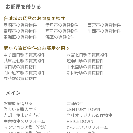
お部屋を借りる
各地域の賃貸のお部屋を探す
尼崎市の賃貸物件
伊丹市の賃貸物件
西宮市の賃貸物件
宝塚市の賃貸物件
芦屋市の賃貸物件
川西市の賃貸物件
東灘区の賃貸物件
灘区の賃貸物件
駅から賃貸物件のお部屋を探す
甲子園口駅の賃貸物件
西宮北口駅の賃貸物件
武庫之荘駅の賃貸物件
逆瀬川駅の賃貸物件
塚口駅の賃貸物件
甲東園駅の賃貸物件
門戸厄神駅の賃貸物件
新伊丹駅の賃貸物件
立花駅の賃貸物件
メイン
お部屋を借りる
店舗紹介
住まいを購入する
CENTURY TOWN
売却｜住まいを売る
当社オリジナル管理物件
中古物件×リフォーム
PRICE DOWN
マンション図鑑（分譲）
かっこいいリフォーム
マンション図鑑（借りる）
リフォーム事例