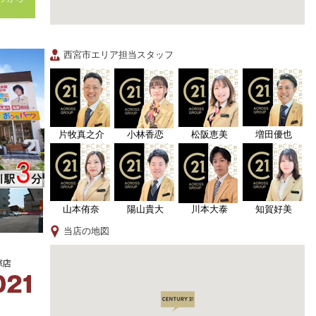
西宮市エリア担当スタッフ
片牧真之介
小林香恋
松阪恵美
増田優也
山本侑奈
陽山貴大
川本大泰
知賀好美
当店の地図