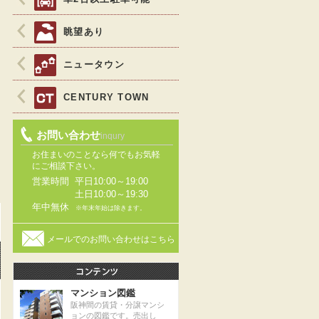
眺望あり
ニュータウン
CENTURY TOWN
お問い合わせ
inqury
お住まいのことなら何でもお気軽
にご相談下さい。
営業時間
平日10:00～19:00
土日10:00～19:30
年中無休
※年末年始は除きます。
メールでのお問い合わせはこちら
マンション図鑑
阪神間の賃貸・分譲マンシ
ョンの図鑑です。売出し