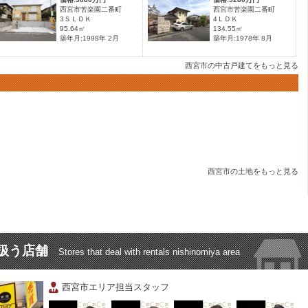
西宮市苦楽園二番町
西宮市苦楽園二番町
3ＳＬＤＫ
4ＬＤＫ
95.64㎡
134.55㎡
築年月:1998年 2月
築年月:1978年 8月
西宮市の中古戸建てをもっと見る
西宮市の土地をもっと見る
扱う店舗
Stores that deal with rentals nishinomiya area
西宮市エリア担当スタッフ