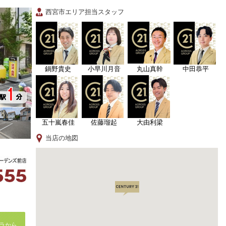
西宮市エリア担当スタッフ
鍋野貴史
小早川月音
丸山真幹
中田恭平
五十嵐春佳
佐藤瑠起
大由利梁
当店の地図
ラから