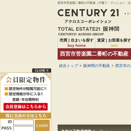
西宮市苦楽園二番町の不動産（戸建て・マンション・土地
ト
売買 | 住まいを探す
賃貸 | お部屋を探す
buy home
rent
西宮市苦楽園二番町の不動産
総合トップ
>
阪神間の不動産
>
西宮市の
ID
PASS