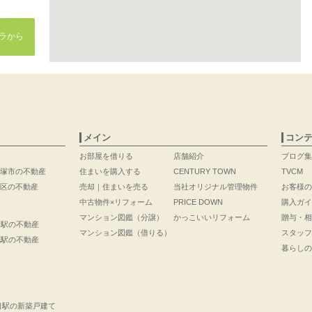
ラから
メイン
コン
お部屋を借りる
店舗紹介
ブログ集
塚市の不動産
住まいを購入する
CENTURY TOWN
TVCM
区の不動産
売却｜住まいを売る
当社オリジナル管理物件
お客様の
中古物件×リフォーム
PRICE DOWN
購入ガイ
マンション図鑑（分譲）
かっこいいリフォーム
贈与・相
口駅の不動産
マンション図鑑（借りる）
スタッフ
花駅の不動産
暮らしの
口駅の新築戸建て