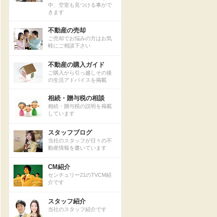
中、空室も見つける事がで
きます
不動産の売却
ご売却でお悩みの方はお気
軽にご相談下さい
不動産の購入ガイド
ご購入から引っ越しその後
の生活アドバイスを掲載
相続・贈与税の相談
相続・贈与税の説明を掲載
しています
スタッフブログ
当社のスタッフが日々の不
動産情報を書いています
CM紹介
センチュリー21のTVCM紹
介です
スタッフ紹介
当社のスタッフ紹介です