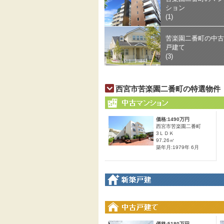
ション
(1)
苦楽園二番町の中古
戸建て
(3)
西宮市苦楽園二番町の特選物件
価格:1490万円
西宮市苦楽園二番町
3ＬＤＫ
97.26㎡
築年月:1979年 6月
価格:5180万円