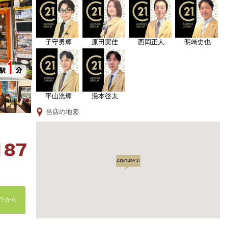
子守勇輝
原田実佳
西岡正人
明崎史也
平山洸輝
湯本啓太
当店の地図
ラから