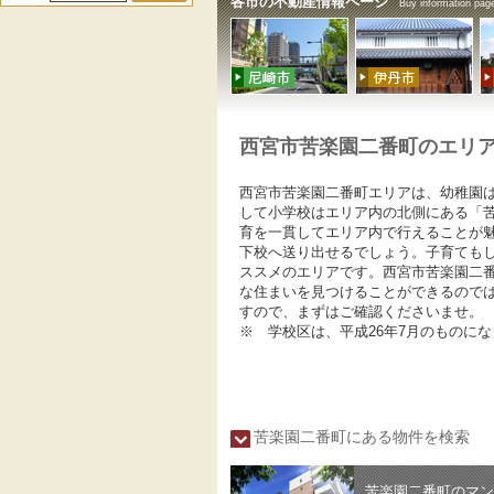
各市の不動産情報ページ
Buy information page
西宮市苦楽園二番町のエリ
西宮市苦楽園二番町エリアは、幼稚園
して小学校はエリア内の北側にある「
育を一貫してエリア内で行えることが
下校へ送り出せるでしょう。子育ても
ススメのエリアです。西宮市苦楽園二
な住まいを見つけることができるので
すので、まずはご確認くださいませ。
※ 学校区は、平成26年7月のものに
苦楽園二番町にある物件を検索
苦楽園二番町のマン