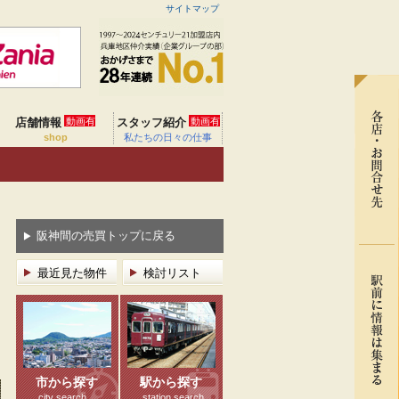
サイトマップ
店舗情報
動画有
スタッフ紹介
動画有
shop
私たちの日々の仕事
阪神間の売買トップに戻る
最近見た物件
検討リスト
市から探す
駅から探す
city search
station search