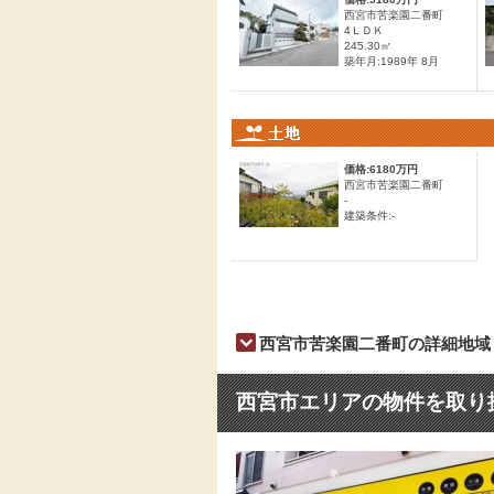
西宮市苦楽園二番町
4ＬＤＫ
245.30㎡
築年月:1989年 8月
価格:6180万円
西宮市苦楽園二番町
-
建築条件:-
西宮市苦楽園二番町の詳細地域
西宮市エリアの物件を取り