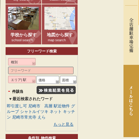
学校から探す
地図から探す
school search
map search
フリーワード検索
種別
エリア| 駅
価格
面積
-
件該当
▼最近検索されたワード
即引渡し可
尼崎市 高層
駅近物件
グ
ルーブ
シャトルイツキ
ネット
キッチ
ン
尼崎市常光寺
えら
もっと見る
条件別 物件検索