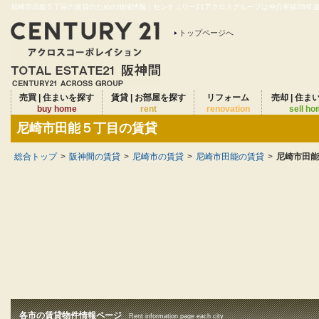
尼崎市田能５丁目の賃貸のための地域情報｜センチュリー21アクロスグループは仲介実績28年連続
トップページへ
売買 | 住まいを探す
賃貸 | お部屋を探す
リフォーム
売却 | 住ま
buy home
rent
renovation
sell h
尼崎市田能５丁目の賃貸
総合トップ
>
阪神間の賃貸
>
尼崎市の賃貸
>
尼崎市田能の賃貸
>
尼崎市田能
各市の賃貸物件情報ページ
Rent information page each city