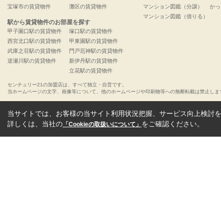
宝塚市の賃貸物件
灘区の賃貸物件
マンション図鑑（分譲）
かっ
マンション図鑑（借りる）
駅から賃貸物件のお部屋を探す
甲子園口駅の賃貸物件
塚口駅の賃貸物件
西宮北口駅の賃貸物件
甲東園駅の賃貸物件
武庫之荘駅の賃貸物件
門戸厄神駅の賃貸物件
逆瀬川駅の賃貸物件
新伊丹駅の賃貸物件
立花駅の賃貸物件
センチュリー21の加盟店は、すべて独立・自営です。
当ホームページの文字、画像等について、他のホームページや印刷物等への無断転載は禁止しま
当サイトでは、お客様の当サイト利用状況把握、サービス向上検討を目
詳しくは、当社の
をご確認ください。
「Cookieの取扱いについて」