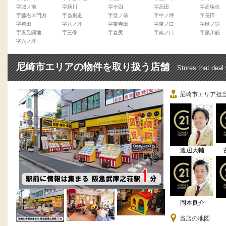
字城ノ前
字新川
字十四
字高田
字高塚佐
字藤右ヱ門渕
字当別道
字堂ノ前
字中ノ坪
字長田
字袴田
字八ノ坪
字東寺田
字東ノ口
字樋ノ詰
字風呂開地
字三保
字森尻
字南ノ口
字藻川筋
字六ノ坪
尼崎市エリアの物件を取り扱う店舗
Stores that deal
尼崎市エリア担
渡辺大輔
岡本良介
当店の地図