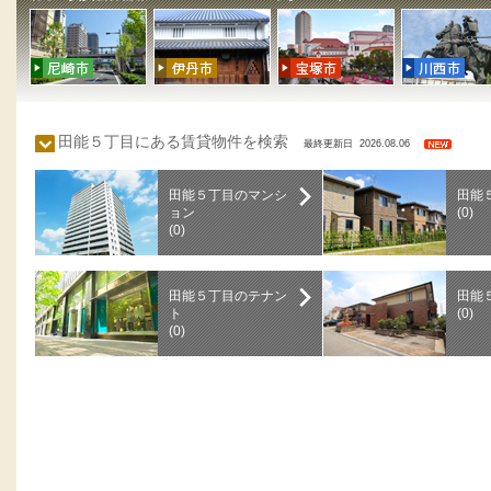
田能５丁目にある賃貸物件を検索
最終更新日 2026.08.06
田能５丁目のマンシ
田能
ョン
(0)
(0)
田能５丁目のテナン
田能
ト
(0)
(0)