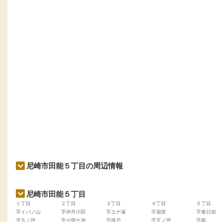
尼崎市田能５丁目の周辺情報
尼崎市田能５丁目
１丁目
２丁目
３丁目
４丁目
５丁目
字イバノ山
字伊丹川田
字エナ塚
字扇寅
字春日前
字九ノ坪
字小曽ケ池
字後戸
字五ノ坪
字島