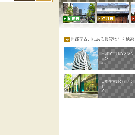
田能字古川にある賃貸物件を検
田能字古川のマンシ
ョン
(0)
田能字古川のテナン
ト
(0)