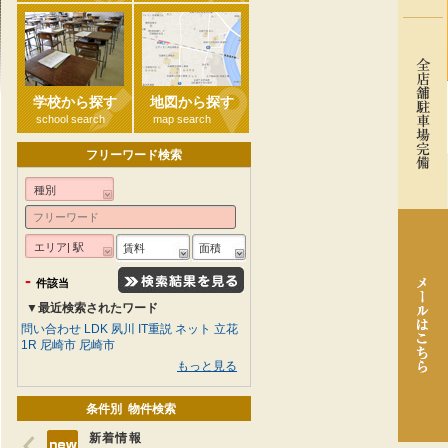
学校から探す
地図から探す
school search
map search
フリーワード検索
種別
エリア| 駅
賃料
面積
-
件該当
▼最近検索されたワード
問い合わせ
LDK
夙川
IT重説
ネット
立花
1R
尼崎市
尼崎市
もっと見る
条件別 物件検索
新着情報