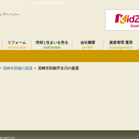
21アクロスグループは仲介実績28年連続No.1
ップページへ
リフォーム
売却 | 住まいを売る
会社概要
資産管理 運用
renovation
sell home
profile
management
>
尼崎市田能の賃貸
>
尼崎市田能字古川の賃貸
ge each city