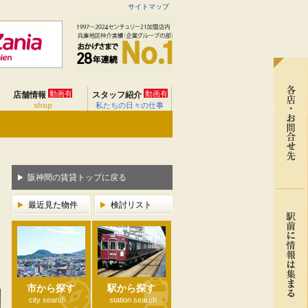
サイトマップ
動画有
動画有
店舗情報
スタッフ紹介
shop
私たちの日々の仕事
阪神間の賃貸トップに戻る
最近見た物件
検討リスト
市から探す
駅から探す
city search
station search