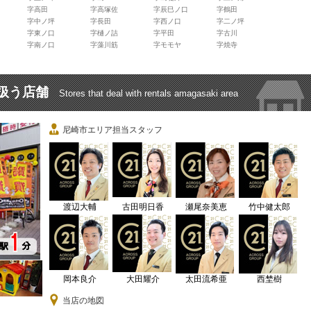
字高田
字高塚佐
字辰巳ノ口
字鶴田
字中ノ坪
字長田
字西ノ口
字二ノ坪
字東ノ口
字樋ノ詰
字平田
字古川
字南ノ口
字藻川筋
字モモヤ
字焼寺
扱う店舗
Stores that deal with rentals amagasaki area
尼崎市エリア担当スタッフ
渡辺大輔
古田明日香
瀬尾奈美恵
竹中健太郎
岡本良介
大田耀介
太田流希亜
西埜樹
当店の地図