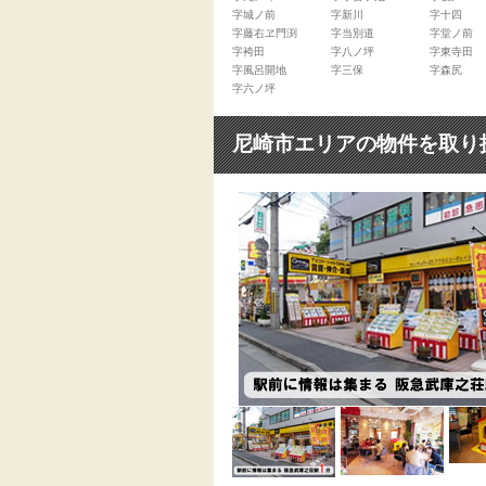
字城ノ前
字新川
字十四
字藤右ヱ門渕
字当別道
字堂ノ前
字袴田
字八ノ坪
字東寺田
字風呂開地
字三保
字森尻
字六ノ坪
尼崎市エリアの物件を取り