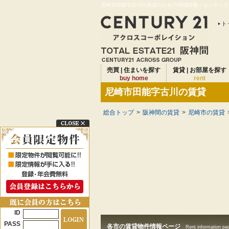
尼崎市田能字古川の賃貸のための地域情報｜センチュリー
ト
売買 | 住まいを探す
賃貸 | お部屋を探す
buy home
rent
尼崎市田能字古川の賃貸
総合トップ
>
阪神間の賃貸
>
尼崎市の賃貸
ID
PASS
各市の賃貸物件情報ページ
Rent information pa