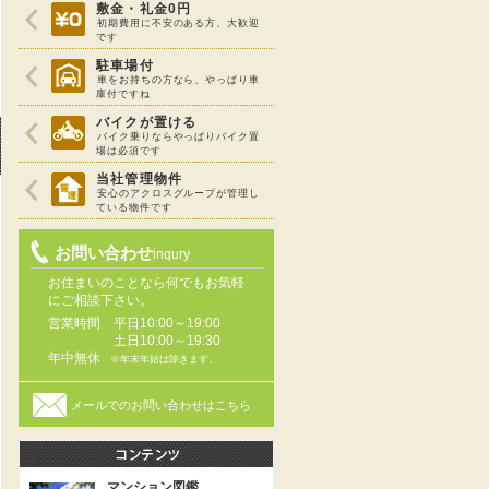
敷金・礼金0円
初期費用に不安のある方、大歓迎
です
駐車場付
車をお持ちの方なら、やっぱり車
庫付ですね
バイクが置ける
バイク乗りならやっぱりバイク置
場は必須です
当社管理物件
安心のアクロスグループが管理し
ている物件です
お問い合わせ
inqury
お住まいのことなら何でもお気軽
にご相談下さい。
営業時間
平日10:00～19:00
土日10:00～19:30
年中無休
※年末年始は除きます。
メールでのお問い合わせはこちら
マンション図鑑