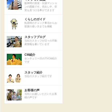
阪神間の賃貸・分譲マンショ
ンの図鑑です。売出し中、空
室も見つける事ができます
くらしのガイド
転居時のチェック事項からお
部屋の使い方までを掲載
スタッフブログ
当社のスタッフが日々の不動
産情報を書いています
CM紹介
センチュリー21のTVCM紹介
です
スタッフ紹介
当社のスタッフ紹介です
お客様の声
当社にお越しいただいたお客
様の声です