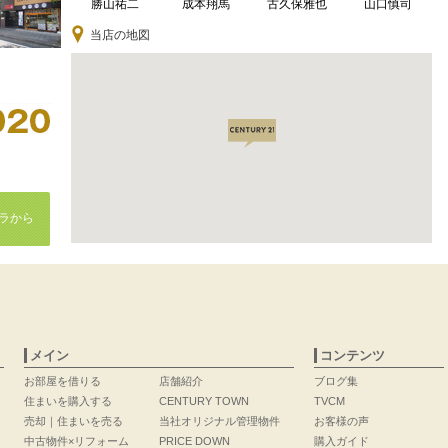
勝山祐二
成本翔馬
古久保雅也
山口慎司
当店の地図
ラから
メイン
コンテンツ
お部屋を借りる
店舗紹介
ブログ集
住まいを購入する
CENTURY TOWN
TVCM
売却｜住まいを売る
当社オリジナル管理物件
お客様の声
中古物件×リフォーム
PRICE DOWN
購入ガイド