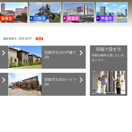
索
最終更新日 2026.08.07
田能で貸す方
田能字古川の戸建て
田能の物件を貸したい方
(0)
はこちら。
田能字古川のハイツ
(0)