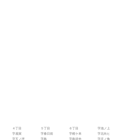
４丁目
５丁目
６丁目
字池ノ上
字扇寅
字春日前
字梶ケ本
字北向ヒ
字五ノ坪
字島
字島堤外
字庄ノ角