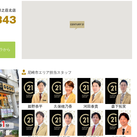
ラから
尼崎市エリア担当スタッフ
姫野恭平
久保穂乃香
河田泰貴
森下拓実