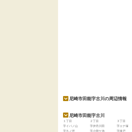
尼崎市田能字古川の周辺情報
尼崎市田能字古川
１丁目
２丁目
３丁目
字イバノ山
字伊丹川田
字エナ塚
字九ノ坪
字小曽ケ池
字後戸