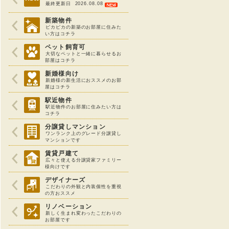
最終更新日 2026.08.08
新築物件
ピカピカの新築のお部屋に住みた
い方はコチラ
ペット飼育可
大切なペットと一緒に暮らせるお
部屋はコチラ
新婚様向け
新婚様の新生活におススメのお部
屋はコチラ
駅近物件
駅近物件のお部屋に住みたい方は
コチラ
分譲貸しマンション
ワンランク上のグレード分譲貸し
マンションです
賃貸戸建て
広々と使える分譲貸家ファミリー
様向けです
デザイナーズ
こだわりの外観と内装個性を重視
の方おススメ
リノベーション
新しく生まれ変わったこだわりの
お部屋です