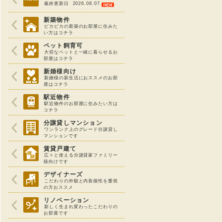
最終更新日 2026.08.07
新築物件
ピカピカの新築のお部屋に住みた
い方はコチラ
ペット飼育可
大切なペットと一緒に暮らせるお
部屋はコチラ
新婚様向け
新婚様の新生活におススメのお部
屋はコチラ
駅近物件
駅近物件のお部屋に住みたい方は
コチラ
分譲貸しマンション
ワンランク上のグレード分譲貸し
マンションです
賃貸戸建て
広々と使える分譲貸家ファミリー
様向けです
デザイナーズ
こだわりの外観と内装個性を重視
の方おススメ
リノベーション
新しく生まれ変わったこだわりの
お部屋です