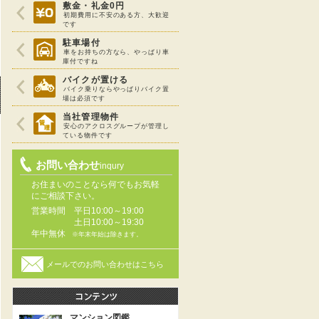
敷金・礼金0円
初期費用に不安のある方、大歓迎
です
駐車場付
車をお持ちの方なら、やっぱり車
庫付ですね
バイクが置ける
バイク乗りならやっぱりバイク置
場は必須です
当社管理物件
安心のアクロスグループが管理し
ている物件です
お問い合わせ
inqury
お住まいのことなら何でもお気軽
にご相談下さい。
営業時間
平日10:00～19:00
土日10:00～19:30
年中無休
※年末年始は除きます。
メールでのお問い合わせはこちら
マンション図鑑