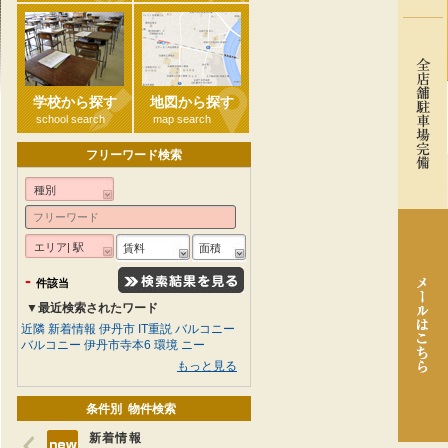
学校から探す
地図から探す
school search
map search
フリーワード検索
種別
エリア| 駅
賃料
面積
-
件該当
▼最近検索されたワード
近隣
新着情報
伊丹市
IT重説
バルコニー
バルコニー
伊丹市寺本6
環境
ニー
もっと見る
条件別 物件検索
新着情報