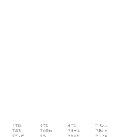
４丁目
５丁目
６丁目
字池ノ上
字扇寅
字春日前
字梶ケ本
字北向ヒ
字五ノ坪
字島
字島堤外
字庄ノ角