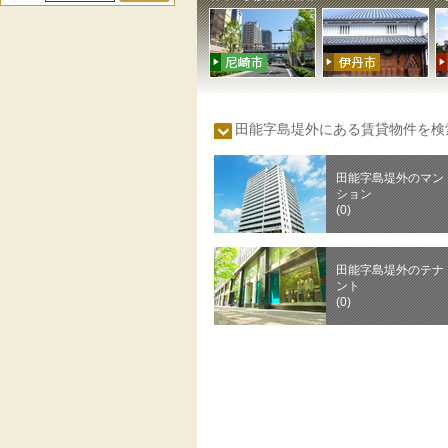
田能字島堤外にある賃貸物件を
田能字島堤外のマン
ション
(0)
田能字島堤外のテナ
ント
(0)