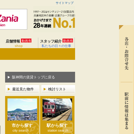
サイトマップ
動画有
動画有
店舗情報
スタッフ紹介
shop
私たちの日々の仕事
阪神間の賃貸トップに戻る
最近見た物件
検討リスト
市から探す
駅から探す
city search
station search