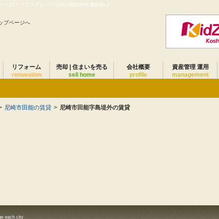
ー21アクロスグループは仲介実績28年連続No.1
ップページへ
リフォーム
売却 | 住まいを売る
会社概要
資産管理 運用
renovation
sell home
profile
management
>
尼崎市田能の賃貸
>
尼崎市田能字島堤外の賃貸
ge each city