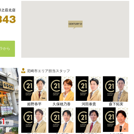
ラから
尼崎市エリア担当スタッフ
姫野恭平
久保穂乃香
河田泰貴
森下拓実