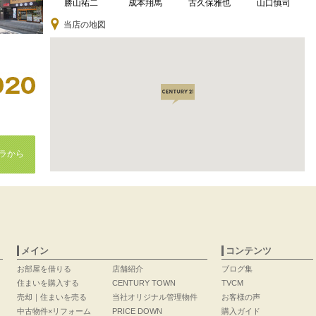
勝山祐二
成本翔馬
古久保雅也
山口慎司
当店の地図
ラから
メイン
コンテンツ
お部屋を借りる
店舗紹介
ブログ集
住まいを購入する
CENTURY TOWN
TVCM
売却｜住まいを売る
当社オリジナル管理物件
お客様の声
中古物件×リフォーム
PRICE DOWN
購入ガイド