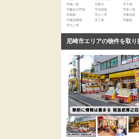
字城ノ前
字新川
字十四
字藤右ヱ門渕
字当別道
字堂ノ前
字袴田
字八ノ坪
字東寺田
字風呂開地
字三保
字森尻
字六ノ坪
尼崎市エリアの物件を取り