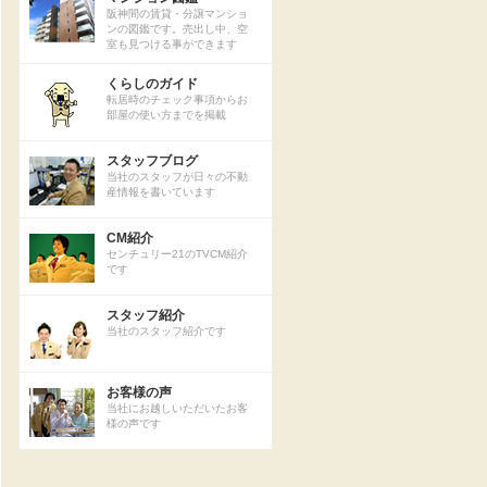
阪神間の賃貸・分譲マンショ
ンの図鑑です。売出し中、空
室も見つける事ができます
くらしのガイド
転居時のチェック事項からお
部屋の使い方までを掲載
スタッフブログ
当社のスタッフが日々の不動
産情報を書いています
CM紹介
センチュリー21のTVCM紹介
です
スタッフ紹介
当社のスタッフ紹介です
お客様の声
当社にお越しいただいたお客
様の声です