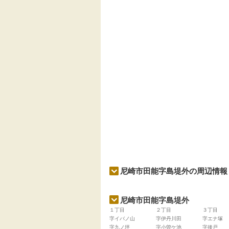
尼崎市田能字島堤外の周辺情報
尼崎市田能字島堤外
１丁目
２丁目
３丁目
字イバノ山
字伊丹川田
字エナ塚
字九ノ坪
字小曽ケ池
字後戸