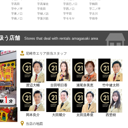
字高田
字高塚佐
字辰巳ノ口
字鶴田
字中ノ坪
字長田
字西ノ口
字二ノ坪
字東ノ口
字樋ノ詰
字平田
字古川
字南ノ口
字藻川筋
字モモヤ
字焼寺
扱う店舗
Stores that deal with rentals amagasaki area
尼崎市エリア担当スタッフ
渡辺大輔
古田明日香
瀬尾奈美恵
竹中健太郎
岡本良介
大田耀介
太田流希亜
西埜樹
当店の地図