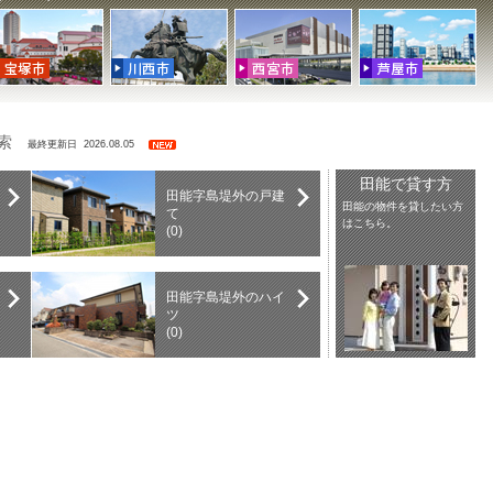
検索
最終更新日 2026.08.05
田能で貸す方
田能字島堤外の戸建
田能の物件を貸したい方
て
はこちら。
(0)
田能字島堤外のハイ
ツ
(0)