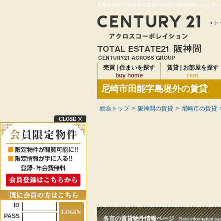
尼崎市田能字島堤外の賃貸のための地域情報｜センチュリ
ト
売買 | 住まいを探す
賃貸 | お部屋を探す
buy home
rent
尼崎市田能字島堤外の賃貸
総合トップ
>
阪神間の賃貸
>
尼崎市の賃貸
ID
PASS
各市の賃貸物件情報ページ
Rent information pa