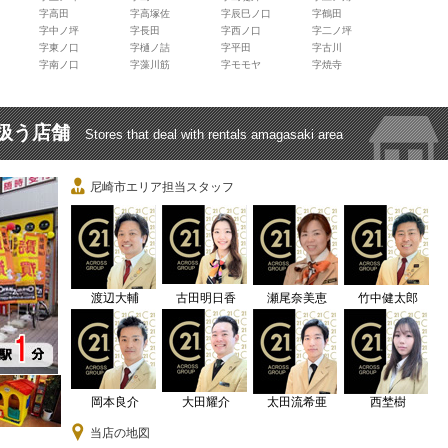
字高田
字高塚佐
字辰巳ノ口
字鶴田
字中ノ坪
字長田
字西ノ口
字二ノ坪
字東ノ口
字樋ノ詰
字平田
字古川
字南ノ口
字藻川筋
字モモヤ
字焼寺
扱う店舗
Stores that deal with rentals amagasaki area
尼崎市エリア担当スタッフ
渡辺大輔
古田明日香
瀬尾奈美恵
竹中健太郎
岡本良介
大田耀介
太田流希亜
西埜樹
当店の地図