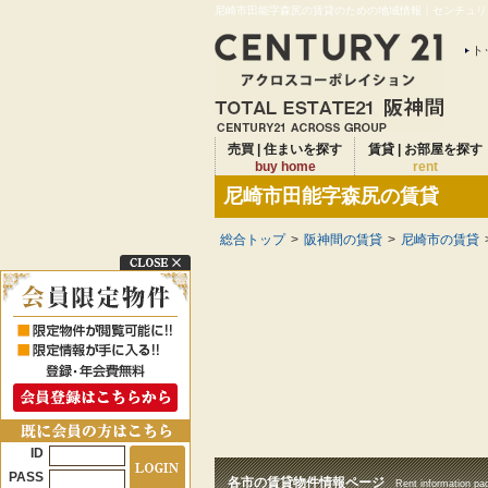
尼崎市田能字森尻の賃貸のための地域情報｜センチュリー
ト
売買 | 住まいを探す
賃貸 | お部屋を探す
buy home
rent
尼崎市田能字森尻の賃貸
総合トップ
>
阪神間の賃貸
>
尼崎市の賃貸
ID
PASS
各市の賃貸物件情報ページ
Rent information pa