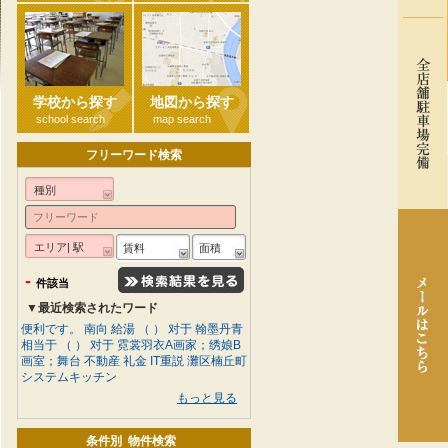
学校から探す
地図から探す
school search
map search
フリーワード検索
種別
エリア| 駅
賃料
面積
-
件該当
▼最近検索されたワード
便利です。
南向
給湯
（ ） 对于 翰墨丹青
相当于 （ ） 对于 霓裳羽衣A画家；绣娘B
画室；舞台
不動産
礼金
IT重説
灘区楠丘町
システムキッチン
もっと見る
条件別 物件検索