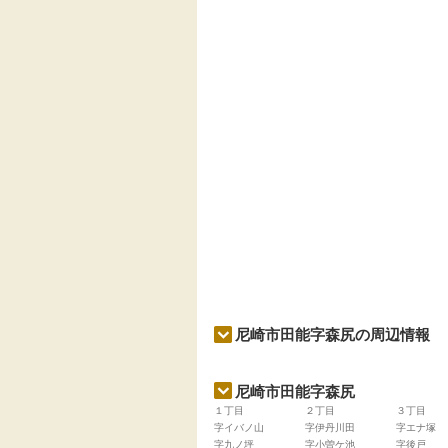
尼崎市田能字森尻の周辺情報
尼崎市田能字森尻
１丁目
２丁目
３丁目
字イバノ山
字伊丹川田
字エナ塚
字九ノ坪
字小曽ケ池
字後戸