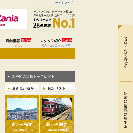
サイトマップ
動画有
動画有
店舗情報
スタッフ紹介
shop
私たちの日々の仕事
阪神間の賃貸トップに戻る
最近見た物件
検討リスト
市から探す
駅から探す
city search
station search