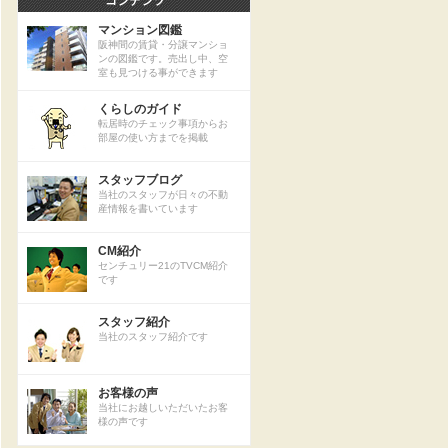
マンション図鑑
阪神間の賃貸・分譲マンショ
ンの図鑑です。売出し中、空
室も見つける事ができます
くらしのガイド
転居時のチェック事項からお
部屋の使い方までを掲載
スタッフブログ
当社のスタッフが日々の不動
産情報を書いています
CM紹介
センチュリー21のTVCM紹介
です
スタッフ紹介
当社のスタッフ紹介です
お客様の声
当社にお越しいただいたお客
様の声です