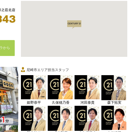
ラから
尼崎市エリア担当スタッフ
姫野恭平
久保穂乃香
河田泰貴
森下拓実