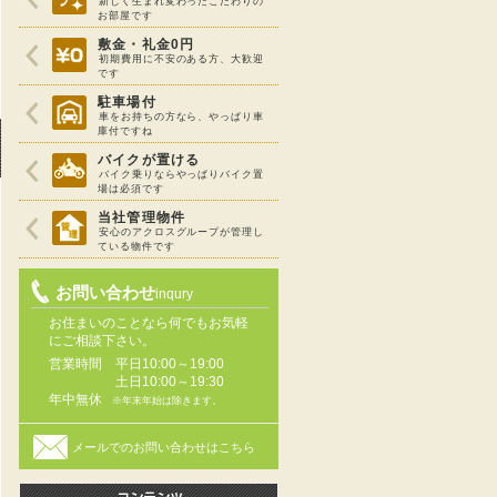
新しく生まれ変わったこだわりの
お部屋です
敷金・礼金0円
初期費用に不安のある方、大歓迎
です
駐車場付
車をお持ちの方なら、やっぱり車
庫付ですね
バイクが置ける
バイク乗りならやっぱりバイク置
場は必須です
当社管理物件
安心のアクロスグループが管理し
ている物件です
お問い合わせ
inqury
お住まいのことなら何でもお気軽
にご相談下さい。
営業時間
平日10:00～19:00
土日10:00～19:30
年中無休
※年末年始は除きます。
メールでのお問い合わせはこちら