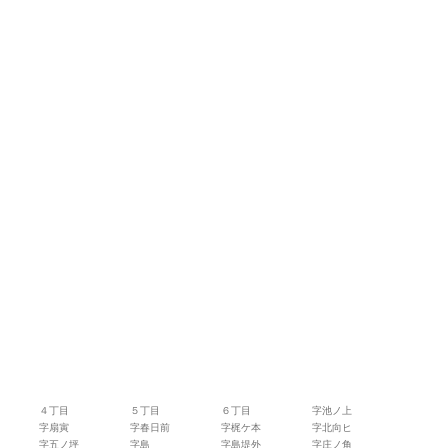
４丁目
５丁目
６丁目
字池ノ上
字扇寅
字春日前
字梶ケ本
字北向ヒ
字五ノ坪
字島
字島堤外
字庄ノ角