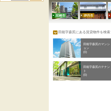
田能字森尻にある賃貸物件を検
田能字森尻のマンシ
ョン
(0)
田能字森尻のテナン
ト
(0)