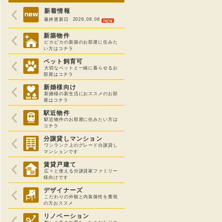
新着情報
最終更新日 2026.08.06
新築物件
ピカピカの新築のお部屋に住みた
い方はコチラ
ペット飼育可
大切なペットと一緒に暮らせるお
部屋はコチラ
新婚様向け
新婚様の新生活におススメのお部
屋はコチラ
駅近物件
駅近物件のお部屋に住みたい方は
コチラ
分譲貸しマンション
ワンランク上のグレード分譲貸し
マンションです
賃貸戸建て
広々と使える分譲貸家ファミリー
様向けです
デザイナーズ
こだわりの外観と内装個性を重視
の方おススメ
リノベーション