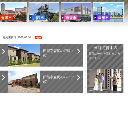
索
最終更新日 2026.08.06
田能で貸す方
田能字森尻の戸建て
田能の物件を貸したい方
(0)
はこちら。
田能字森尻のハイツ
(0)