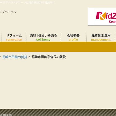
21アクロスグループは仲介実績28年連続No.1
ップページへ
リフォーム
売却 | 住まいを売る
会社概要
資産管理 運用
renovation
sell home
profile
management
>
尼崎市田能の賃貸
>
尼崎市田能字森尻の賃貸
ge each city