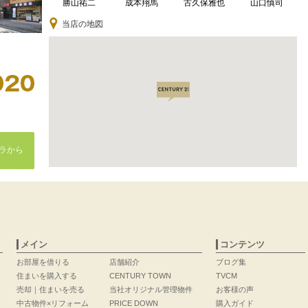
勝山祐二
成本翔馬
古久保雅也
山口慎司
当店の地図
ラから
メイン
コンテンツ
お部屋を借りる
店舗紹介
ブログ集
住まいを購入する
CENTURY TOWN
TVCM
売却｜住まいを売る
当社オリジナル管理物件
お客様の声
中古物件×リフォーム
PRICE DOWN
購入ガイド