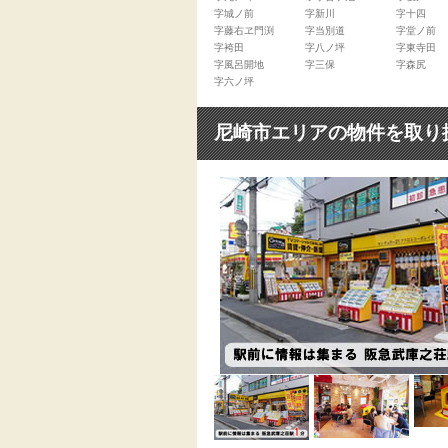
字城ノ前
字新川
字十四
字藤右ヱ門渕
字当別道
字堂ノ前
字袴田
字八ノ坪
字東寺田
字風呂開地
字三保
字森尻
字六ノ坪
尼崎市エリアの物件を取り