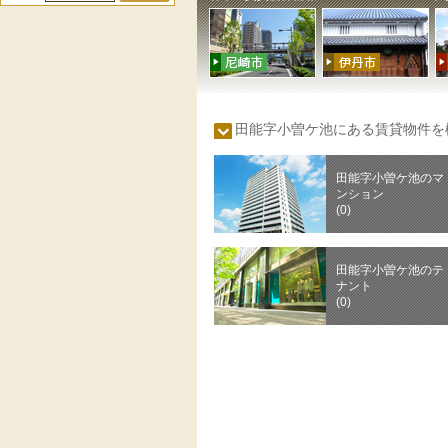
田能字小曽ケ池にある賃貸物件
田能字小曽ケ池のマ
ンション
(0)
田能字小曽ケ池のテ
ナント
(0)