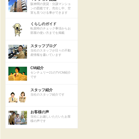
阪神間の賃貸・分譲マンショ
ンの図鑑です。売出し中、空
室も見つける事ができます
くらしのガイド
転居時のチェック事項からお
部屋の使い方までを掲載
スタッフブログ
当社のスタッフが日々の不動
産情報を書いています
CM紹介
センチュリー21のTVCM紹介
です
スタッフ紹介
当社のスタッフ紹介です
お客様の声
当社にお越しいただいたお客
様の声です