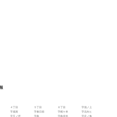
報
４丁目
５丁目
６丁目
字池ノ上
字扇寅
字春日前
字梶ケ本
字北向ヒ
字五ノ坪
字島
字島堤外
字庄ノ角