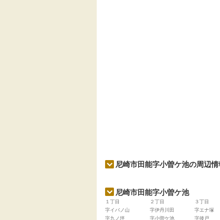
尼崎市田能字小曽ケ池の周辺情
尼崎市田能字小曽ケ池
１丁目
２丁目
３丁目
字イバノ山
字伊丹川田
字エナ塚
字九ノ坪
字小曽ケ池
字後戸