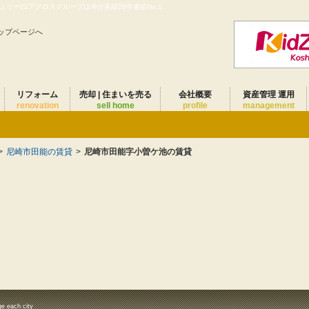
リー21アクロスグループは仲介実績28年連続No.1
ップページへ
リフォーム
売却 | 住まいを売る
会社概要
資産管理 運用
renovation
sell home
profile
management
>
尼崎市田能の賃貸
>
尼崎市田能字小曽ケ池の賃貸
ge each city