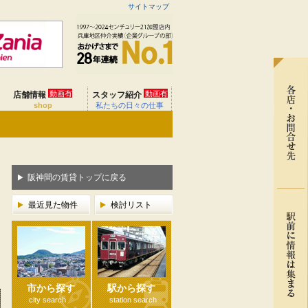
サイトマップ
動画有
動画有
店舗情報
スタッフ紹介
shop
私たちの日々の仕事
阪神間の賃貸トップに戻る
最近見た物件
検討リスト
市から探す
駅から探す
city search
station search