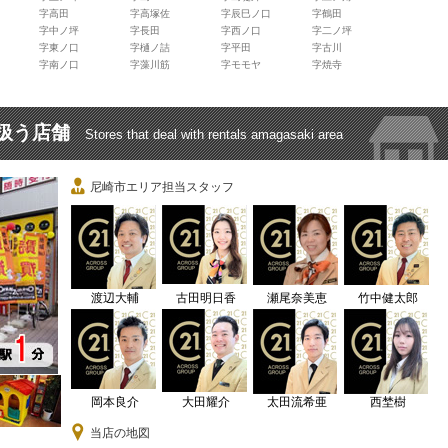
字高田
字高塚佐
字辰巳ノ口
字鶴田
字中ノ坪
字長田
字西ノ口
字二ノ坪
字東ノ口
字樋ノ詰
字平田
字古川
字南ノ口
字藻川筋
字モモヤ
字焼寺
扱う店舗
Stores that deal with rentals amagasaki area
尼崎市エリア担当スタッフ
渡辺大輔
古田明日香
瀬尾奈美恵
竹中健太郎
岡本良介
大田耀介
太田流希亜
西埜樹
当店の地図