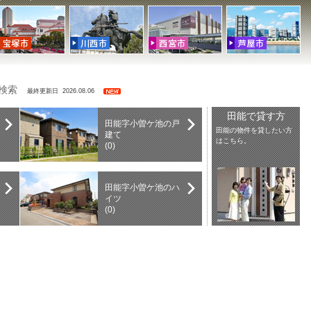
を検索
最終更新日 2026.08.06
田能で貸す方
田能字小曽ケ池の戸
田能の物件を貸したい方
建て
はこちら。
(0)
田能字小曽ケ池のハ
イツ
(0)