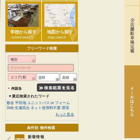
学校から探す
地図から探す
school search
map search
フリーワード検索
種別
エリア| 駅
賃料
面積
-
件該当
▼最近検索されたワード
敷金
平坦地
ユニットバス
ur
フォーム
3ldk
生瀬高台
ネット使用料不要
環境
もっと見る
条件別 物件検索
新着情報