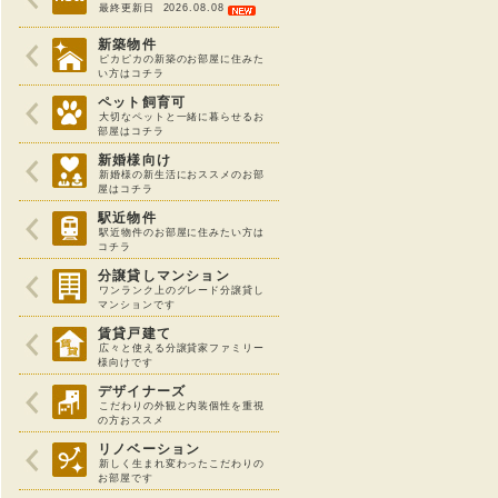
最終更新日 2026.08.08
新築物件
ピカピカの新築のお部屋に住みた
い方はコチラ
ペット飼育可
大切なペットと一緒に暮らせるお
部屋はコチラ
新婚様向け
新婚様の新生活におススメのお部
屋はコチラ
駅近物件
駅近物件のお部屋に住みたい方は
コチラ
分譲貸しマンション
ワンランク上のグレード分譲貸し
マンションです
賃貸戸建て
広々と使える分譲貸家ファミリー
様向けです
デザイナーズ
こだわりの外観と内装個性を重視
の方おススメ
リノベーション
新しく生まれ変わったこだわりの
お部屋です