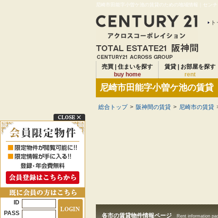
尼崎市田能字小曽ケ池の賃貸のための地域情報｜センチュ
ト
売買 | 住まいを探す
賃貸 | お部屋を探す
buy home
rent
尼崎市田能字小曽ケ池の賃貸
総合トップ
>
阪神間の賃貸
>
尼崎市の賃貸
ID
PASS
各市の賃貸物件情報ページ
Rent information pa