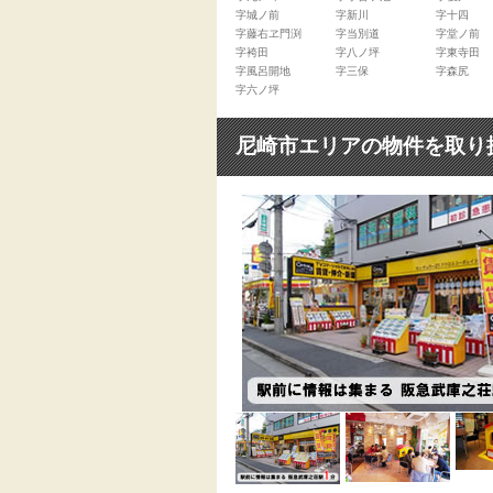
字城ノ前
字新川
字十四
字藤右ヱ門渕
字当別道
字堂ノ前
字袴田
字八ノ坪
字東寺田
字風呂開地
字三保
字森尻
字六ノ坪
尼崎市エリアの物件を取り