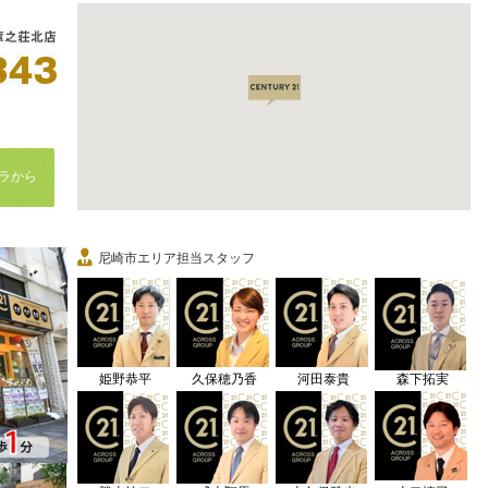
ラから
尼崎市エリア担当スタッフ
姫野恭平
久保穂乃香
河田泰貴
森下拓実