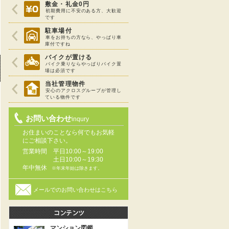
敷金・礼金0円
初期費用に不安のある方、大歓迎
です
駐車場付
車をお持ちの方なら、やっぱり車
庫付ですね
バイクが置ける
バイク乗りならやっぱりバイク置
場は必須です
当社管理物件
安心のアクロスグループが管理し
ている物件です
お問い合わせ
inqury
お住まいのことなら何でもお気軽
にご相談下さい。
営業時間
平日10:00～19:00
土日10:00～19:30
年中無休
※年末年始は除きます。
メールでのお問い合わせはこちら
マンション図鑑