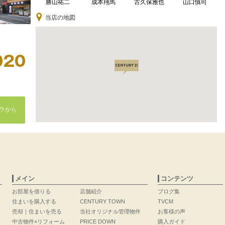
勝山祐二
成本翔馬
古久保雅也
山口慎司
当店の地図
ラから
メイン
コンテンツ
お部屋を借りる
店舗紹介
ブログ集
住まいを購入する
CENTURY TOWN
TVCM
売却｜住まいを売る
当社オリジナル管理物件
お客様の声
中古物件×リフォーム
PRICE DOWN
購入ガイド