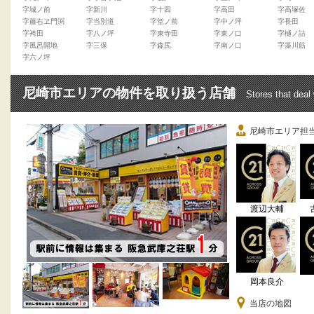
字城ノ前
字新川
字十四
字高田
字高塚佐
字藤右ヱ門渕
字当別道
字堂ノ前
字中ノ坪
字長田
字袴田
字八ノ坪
字東寺田
字東ノ口
字樋ノ詰
字風呂開地
字三保
字森尻
字南ノ口
字藻川筋
字六ノ坪
尼崎市エリアの物件を取り扱う店舗
Stores that deal
尼崎市エリア担
渡辺大輔
岡本良介
当店の地図