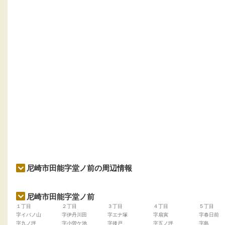
尼崎市田能字堂ノ前の周辺情報
尼崎市田能字堂ノ前
１丁目
２丁目
３丁目
４丁目
５丁目
字イバノ山
字伊丹川田
字エナ塚
字扇寅
字春日前
字九ノ坪
字小曽ケ池
字後戸
字五ノ坪
字島