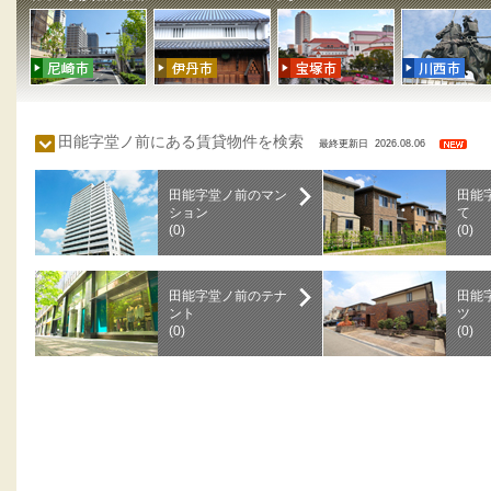
田能字堂ノ前にある賃貸物件を検索
最終更新日 2026.08.06
田能字堂ノ前のマン
田能
ション
て
(0)
(0)
田能字堂ノ前のテナ
田能
ント
ツ
(0)
(0)