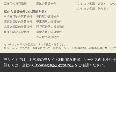
宝塚市の賃貸物件
灘区の賃貸物件
マンション図鑑（分譲）
かっ
マンション図鑑（借りる）
駅から賃貸物件のお部屋を探す
甲子園口駅の賃貸物件
塚口駅の賃貸物件
西宮北口駅の賃貸物件
甲東園駅の賃貸物件
武庫之荘駅の賃貸物件
門戸厄神駅の賃貸物件
逆瀬川駅の賃貸物件
新伊丹駅の賃貸物件
立花駅の賃貸物件
センチュリー21の加盟店は、すべて独立・自営です。
当ホームページの文字、画像等について、他のホームページや印刷物等への無断転載は禁止しま
当サイトでは、お客様の当サイト利用状況把握、サービス向上検討を目
詳しくは、当社の
をご確認ください。
「Cookieの取扱いについて」