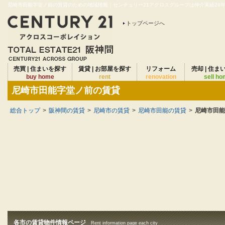
尼崎市田能字堂ノ前の賃貸のための地域情報｜センチュリー21アクロスグループは仲介実績28年連
トップページへ
売買 | 住まいを探す
賃貸 | お部屋を探す
リフォーム
売却 | 住ま
buy home
rent
renovation
sell h
尼崎市田能字堂ノ前の賃貸
総合トップ
>
阪神間の賃貸
>
尼崎市の賃貸
>
尼崎市田能の賃貸
>
尼崎市田能
各市の賃貸物件情報ページ
Rent information page each city