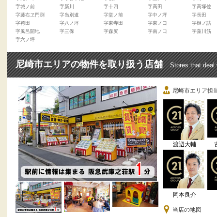
字城ノ前
字新川
字十四
字高田
字高塚佐
字藤右ヱ門渕
字当別道
字堂ノ前
字中ノ坪
字長田
字袴田
字八ノ坪
字東寺田
字東ノ口
字樋ノ詰
字風呂開地
字三保
字森尻
字南ノ口
字藻川筋
字六ノ坪
尼崎市エリアの物件を取り扱う店舗
Stores that deal
尼崎市エリア担
渡辺大輔
岡本良介
当店の地図