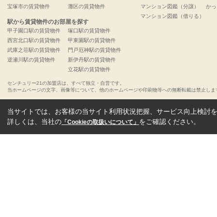
宝塚市の賃貸物件
灘区の賃貸物件
マンション図鑑（分譲）
かっ
マンション図鑑（借りる）
駅から賃貸物件のお部屋を探す
甲子園口駅の賃貸物件
塚口駅の賃貸物件
西宮北口駅の賃貸物件
甲東園駅の賃貸物件
武庫之荘駅の賃貸物件
門戸厄神駅の賃貸物件
逆瀬川駅の賃貸物件
新伊丹駅の賃貸物件
立花駅の賃貸物件
センチュリー21の加盟店は、すべて独立・自営です。
当ホームページの文字、画像等について、他のホームページや印刷物等への無断転載は禁止しま
当サイトでは、お客様の当サイト利用状況把握、サービス向上検討を目
詳しくは、当社の
をご確認ください。
「Cookieの取扱いについて」