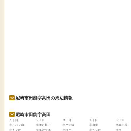
尼崎市田能字高田の周辺情報
尼崎市田能字高田
１丁目
２丁目
３丁目
４丁目
５丁目
字イバノ山
字伊丹川田
字エナ塚
字扇寅
字春日前
字九ノ坪
字小曽ケ池
字後戸
字五ノ坪
字島