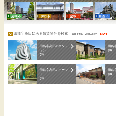
田能字高田にある賃貸物件を検索
最終更新日 2026.08.07
田能字高田のマンシ
田能
ョン
(0)
(0)
田能字高田のテナン
田能
ト
(0)
(0)