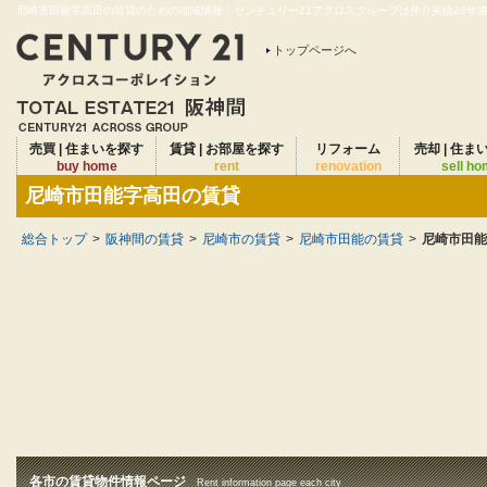
尼崎市田能字高田の賃貸のための地域情報｜センチュリー21アクロスグループは仲介実績28年連続
トップページへ
売買 | 住まいを探す
賃貸 | お部屋を探す
リフォーム
売却 | 住ま
buy home
rent
renovation
sell h
尼崎市田能字高田の賃貸
総合トップ
>
阪神間の賃貸
>
尼崎市の賃貸
>
尼崎市田能の賃貸
>
尼崎市田能
各市の賃貸物件情報ページ
Rent information page each city