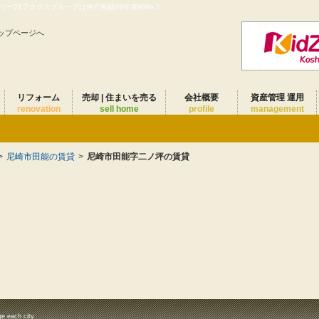
ー21アクロスグループは仲介実績28年連続No.1
ップページへ
リフォーム
売却 | 住まいを売る
会社概要
資産管理 運用
renovation
sell home
profile
management
>
尼崎市田能の賃貸
>
尼崎市田能字二ノ坪の賃貸
ge each city