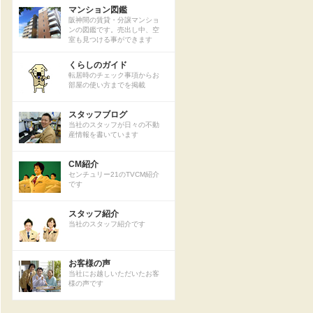
マンション図鑑
阪神間の賃貸・分譲マンショ
ンの図鑑です。売出し中、空
室も見つける事ができます
くらしのガイド
転居時のチェック事項からお
部屋の使い方までを掲載
スタッフブログ
当社のスタッフが日々の不動
産情報を書いています
CM紹介
センチュリー21のTVCM紹介
です
スタッフ紹介
当社のスタッフ紹介です
お客様の声
当社にお越しいただいたお客
様の声です