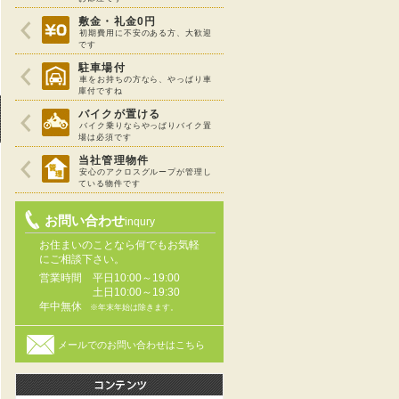
敷金・礼金0円
初期費用に不安のある方、大歓迎
です
駐車場付
車をお持ちの方なら、やっぱり車
庫付ですね
バイクが置ける
バイク乗りならやっぱりバイク置
場は必須です
当社管理物件
安心のアクロスグループが管理し
ている物件です
お問い合わせ
inqury
お住まいのことなら何でもお気軽
にご相談下さい。
営業時間
平日10:00～19:00
土日10:00～19:30
年中無休
※年末年始は除きます。
メールでのお問い合わせはこちら