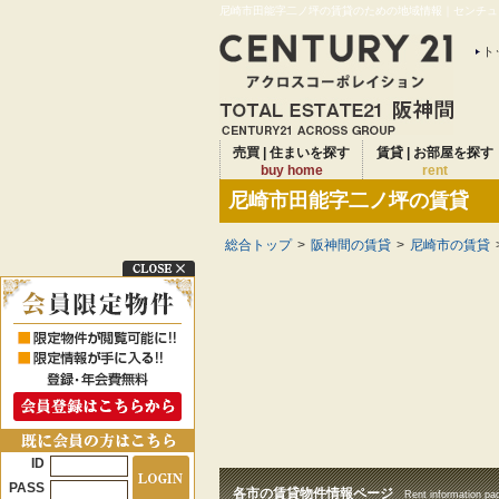
尼崎市田能字二ノ坪の賃貸のための地域情報｜センチュリ
ト
売買 | 住まいを探す
賃貸 | お部屋を探す
buy home
rent
尼崎市田能字二ノ坪の賃貸
総合トップ
>
阪神間の賃貸
>
尼崎市の賃貸
ID
PASS
各市の賃貸物件情報ページ
Rent information pa