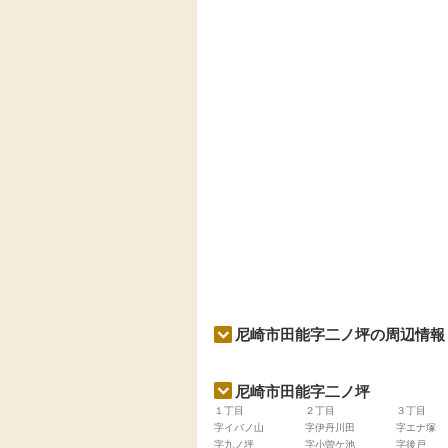
尼崎市田能字二ノ坪の周辺情報
尼崎市田能字二ノ坪
１丁目
２丁目
３丁目
字イバノ山
字伊丹川田
字エナ塚
字九ノ坪
字小曽ケ池
字後戸