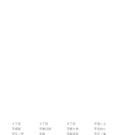
４丁目
５丁目
６丁目
字池ノ上
字扇寅
字春日前
字梶ケ本
字北向ヒ
字五ノ坪
字島
字島堤外
字庄ノ角