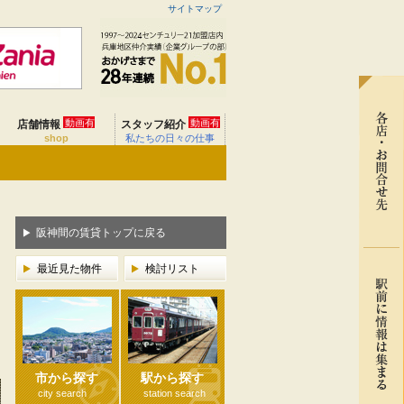
サイトマップ
動画有
動画有
店舗情報
スタッフ紹介
shop
私たちの日々の仕事
阪神間の賃貸トップに戻る
最近見た物件
検討リスト
市から探す
駅から探す
city search
station search