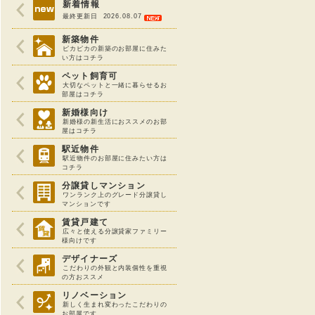
新着情報
最終更新日 2026.08.07
新築物件
ピカピカの新築のお部屋に住みた
い方はコチラ
ペット飼育可
大切なペットと一緒に暮らせるお
部屋はコチラ
新婚様向け
新婚様の新生活におススメのお部
屋はコチラ
駅近物件
駅近物件のお部屋に住みたい方は
コチラ
分譲貸しマンション
ワンランク上のグレード分譲貸し
マンションです
賃貸戸建て
広々と使える分譲貸家ファミリー
様向けです
デザイナーズ
こだわりの外観と内装個性を重視
の方おススメ
リノベーション
新しく生まれ変わったこだわりの
お部屋です