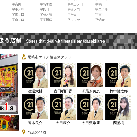
字高田
字高塚佐
字辰巳ノ口
字鶴田
字中ノ坪
字長田
字西ノ口
字二ノ坪
字東ノ口
字樋ノ詰
字平田
字古川
字南ノ口
字藻川筋
字モモヤ
字焼寺
扱う店舗
Stores that deal with rentals amagasaki area
尼崎市エリア担当スタッフ
渡辺大輔
古田明日香
瀬尾奈美恵
竹中健太郎
岡本良介
大田耀介
太田流希亜
西埜樹
当店の地図