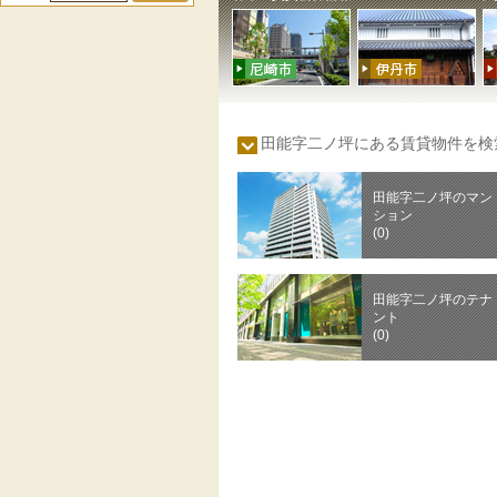
田能字二ノ坪にある賃貸物件を
田能字二ノ坪のマン
ション
(0)
田能字二ノ坪のテナ
ント
(0)