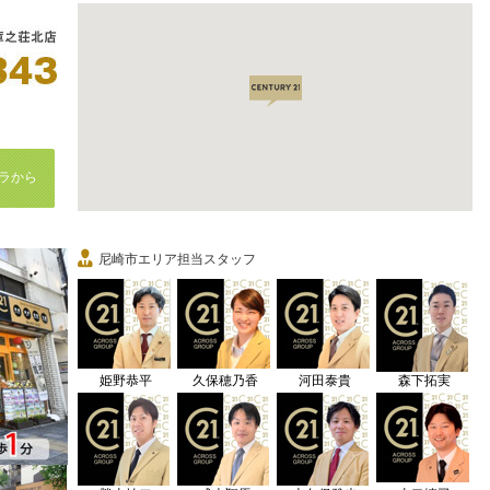
ラから
尼崎市エリア担当スタッフ
姫野恭平
久保穂乃香
河田泰貴
森下拓実