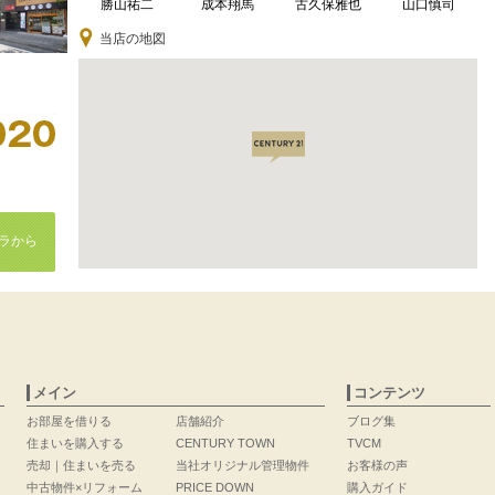
勝山祐二
成本翔馬
古久保雅也
山口慎司
当店の地図
ラから
メイン
コンテンツ
お部屋を借りる
店舗紹介
ブログ集
住まいを購入する
CENTURY TOWN
TVCM
売却｜住まいを売る
当社オリジナル管理物件
お客様の声
中古物件×リフォーム
PRICE DOWN
購入ガイド