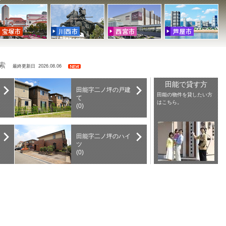
検索
最終更新日 2026.08.06
田能で貸す方
田能字二ノ坪の戸建
田能の物件を貸したい方
て
はこちら。
(0)
田能字二ノ坪のハイ
ツ
(0)