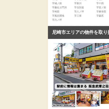
字城ノ前
字新川
字十四
字藤右ヱ門渕
字当別道
字堂ノ前
字袴田
字八ノ坪
字東寺田
字風呂開地
字三保
字森尻
字六ノ坪
尼崎市エリアの物件を取り