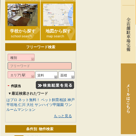
学校から探す
地図から探す
school search
map search
フリーワード検索
種別
エリア| 駅
賃料
面積
-
件該当
▼最近検索されたワード
はプロ
ネット無料！
ペット飼育相談
神戸
平坦地
仁川
大社
サンハイツ甲陽園
ワン
ルームマンション
もっと見る
条件別 物件検索